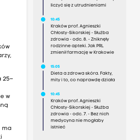
liczyć się z utrudnieniami
10:45
Kraków prof. Agnieszki
Chłosty-Sikorskiej - Służba
zdrowia - odc. 8. - Zniknęły
rodzinne apteki. Jak PRL
ików
zmienił farmację w Krakowie
rzy,
15:05
Dieta a zdrowa skóra. Fakty,
a 25–
mity i to, co naprawdę działa
10:45
ie w
Kraków prof. Agnieszki
sną
Chłosty-Sikorskiej - Służba
zdrowia - odc. 7. - Bez nich
medycyna nie mogłaby
istnieć
h ma
i