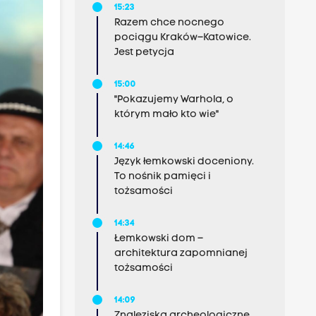
15:23
Razem chce nocnego
pociągu Kraków–Katowice.
Jest petycja
15:00
"Pokazujemy Warhola, o
którym mało kto wie"
14:46
Język łemkowski doceniony.
To nośnik pamięci i
tożsamości
14:34
Łemkowski dom –
architektura zapomnianej
tożsamości
14:09
Znaleziska archeologiczne