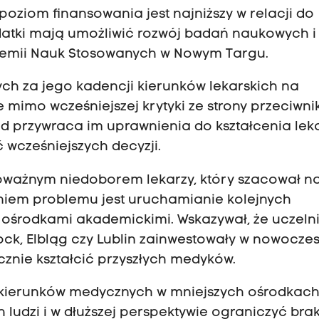
 poziom finansowania jest najniższy w relacji do
datki mają umożliwić rozwój badań naukowych i
ademii Nauk Stosowanych w Nowym Targu.
nych za jego kadencji kierunków lekarskich na
 mimo wcześniejszej krytyki ze strony przeciwn
d przywraca im uprawnienia do kształcenia leka
ć wcześniejszych decyzji.
oważnym niedoborem lekarzy, który szacował n
aniem problemu jest uruchamianie kolejnych
 ośrodkami akademickimi. Wskazywał, że uczeln
łock, Elbląg czy Lublin zainwestowały w nowocze
cznie kształcić przyszłych medyków.
j kierunków medycznych w mniejszych ośrodkac
ludzi i w dłuższej perspektywie ograniczyć brak