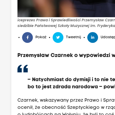
iceprezes Prawa i Sprawiedliwości Przemysław Cza
siedzibie Państwowej Szkoły Muzycznej im. Fryder
Pokaż
Tweetnij
Udostęp
Przemysław Czarnek o wypowiedzi w
– Natychmiast do dymisji i to nie t
bo to jest zdrada narodowa – pow
Czarnek, wskazywany przez Prawo i Spra
ocenił, że obecność Szeptyckiego w rząd
o ludobójcach na Wołyniu, że byli to coś j