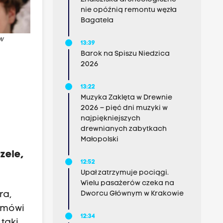
nie opóźnią remontu węzła
Bagatela
 w
13:39
Barok na Spiszu Niedzica
2026
13:22
Muzyka Zaklęta w Drewnie
2026 – pięć dni muzyki w
najpiękniejszych
drewnianych zabytkach
Małopolski
czele,
12:52
Upał zatrzymuje pociągi.
Wielu pasażerów czeka na
ra,
Dworcu Głównym w Krakowie
 „mówi
12:34
„taki