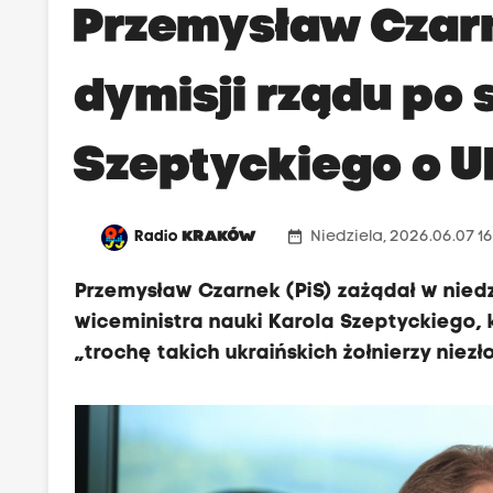
Przemysław Czar
dymisji rządu po
Szeptyckiego o 
date_range
Radio
KRAKÓW
Niedziela, 2026.06.07 1
Przemysław Czarnek (PiS) zażądał w nied
wiceministra nauki Karola Szeptyckiego, 
„trochę takich ukraińskich żołnierzy niez