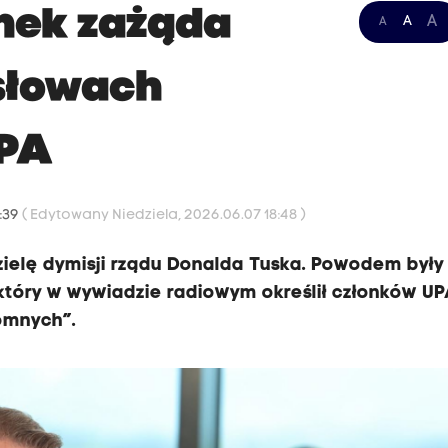
nek zażąda
A
A
A
 słowach
UPA
6:39
( Edytowany Niedziela, 2026.06.07 18:48 )
zielę dymisji rządu Donalda Tuska. Powodem były
który w wywiadzie radiowym określił członków UP
łomnych”.