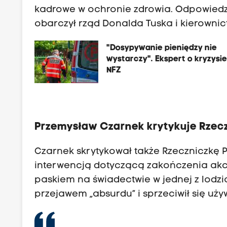
kadrowe w ochronie zdrowia. Odpowiedzi
obarczył rząd Donalda Tuska i kierownic
"Dosypywanie pieniędzy nie
wystarczy". Ekspert o kryzysi
NFZ
Przemysław Czarnek krytykuje Rzec
Czarnek skrytykował także Rzeczniczkę 
interwencją dotyczącą zakończenia ak
paskiem na świadectwie w jednej z lodziar
przejawem „absurdu” i sprzeciwił się uży