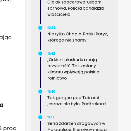
Cielak spacerował ulicami
Tarnowa. Policja odnalazła
właściciela
12:33
Nie tylko Chopin. Polski Paryż,
zając
którego nie znamy
11:42
„Orkisz i płaskurka mają
przyszłość”. Tak zmiany
klimatu wpływają polskie
rolnictwo
11:40
Tak gorąco pod Tatrami
jeszcze nie było. Padł rekord
za
11:17
Seria zdarzeń drogowych w
3 proc.
Małopolsce. Kierowcy muszą