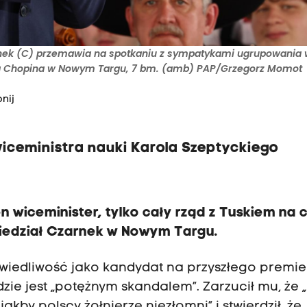
rnek (C) przemawia na spotkaniu z sympatykami ugrupowania
yka Chopina w Nowym Targu, 7 bm. (amb) PAP/Grzegorz Momot
nij
iceministra nauki Karola Szeptyckiego
en wiceminister, tylko cały rząd z Tuskiem na 
iedział Czarnek w Nowym Targu.
wiedliwość jako kandydat na przyszłego premie
zie jest „potężnym skandalem”. Zarzucił mu, że
akby polscy żołnierze niezłomni” i stwierdził, że 