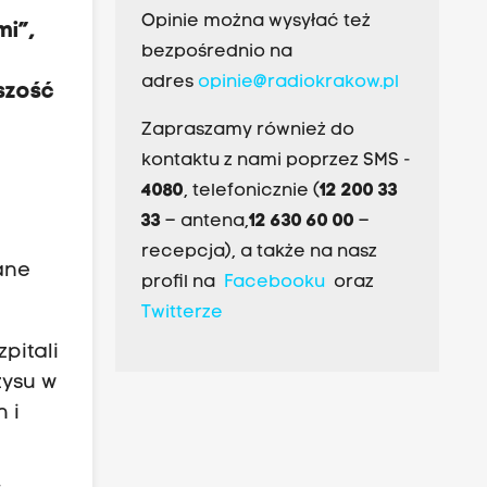
Opinie można wysyłać też
mi”,
bezpośrednio na
adres
opinie@radiokrakow.pl
szość
Zapraszamy również do
kontaktu z nami poprzez SMS -
4080
, telefonicznie (
12 200 33
33
– antena,
12 630 60 00
–
recepcja), a także na nasz
ane
profil na
Facebooku
oraz
Twitterze
pitali
zysu w
 i