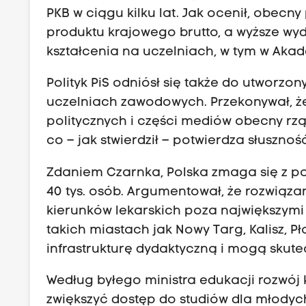
PKB w ciągu kilku lat. Jak ocenił, obecny
produktu krajowego brutto, a wyższe wy
kształcenia na uczelniach, w tym w Ak
Polityk PiS odniósł się także do utworzo
uczelniach zawodowych. Przekonywał, że
politycznych i części mediów obecny rzą
co – jak stwierdził – potwierdza słusznoś
Zdaniem Czarnka, Polska zmaga się z p
40 tys. osób. Argumentował, że rozwiąz
kierunków lekarskich poza największymi
takich miastach jak Nowy Targ, Kalisz, P
infrastrukturę dydaktyczną i mogą skute
Według byłego ministra edukacji rozwó
zwiększyć dostęp do studiów dla młodych 