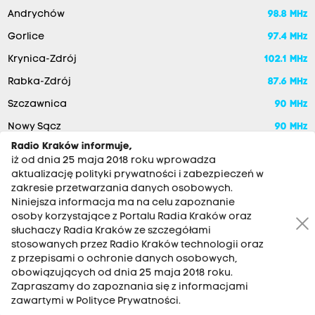
Andrychów
98.8 MHz
Gorlice
97.4 MHz
Krynica-Zdrój
102.1 MHz
Rabka-Zdrój
87.6 MHz
Szczawnica
90 MHz
Nowy Sącz
90 MHz
Radio Kraków informuje,
iż od dnia 25 maja 2018 roku wprowadza
aktualizację polityki prywatności i zabezpieczeń w
zakresie przetwarzania danych osobowych.
Niniejsza informacja ma na celu zapoznanie
osoby korzystające z Portalu Radia Kraków oraz
słuchaczy Radia Kraków ze szczegółami
stosowanych przez Radio Kraków technologii oraz
RADIO KRAKÓW SA. Aleja Juliusza Słowackiego 22, 30-007
z przepisami o ochronie danych osobowych,
Kraków
obowiązujących od dnia 25 maja 2018 roku.
Antena: 12 200 33 33
Zapraszamy do zapoznania się z informacjami
zawartymi w Polityce Prywatności.