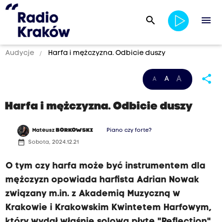
search
menu
Audycje
Harfa i mężczyzna. Odbicie duszy
share
A
A
A
Harfa i mężczyzna. Odbicie duszy
Mateusz
BORKOWSKI
Piano czy forte?
date_range
Sobota, 2024.12.21
O tym czy harfa może być instrumentem dla
mężczyzn opowiada harfista Adrian Nowak
związany m.in. z Akademią Muzyczną w
Krakowie i Krakowskim Kwintetem Harfowym,
który wydał właśnie solową płytę "Reflection".