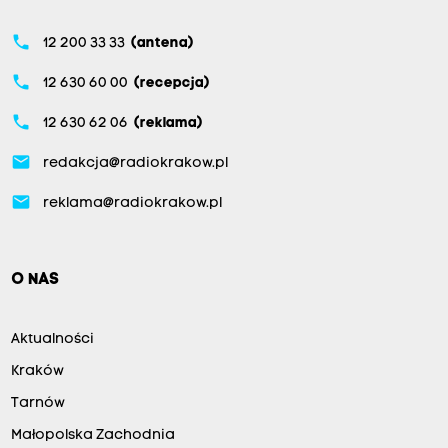
phone
12 200 33 33
(antena)
phone
12 630 60 00
(recepcja)
phone
12 630 62 06
(reklama)
email
redakcja@radiokrakow.pl
email
reklama@radiokrakow.pl
O NAS
Aktualności
Kraków
Tarnów
Małopolska Zachodnia