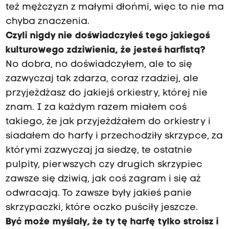
też mężczyzn z małymi dłońmi, więc to nie ma
chyba znaczenia.
Czyli nigdy nie doświadczyłeś tego jakiegoś
kulturowego zdziwienia, że jesteś harfistą?
No dobra, no doświadczyłem, ale to się
zazwyczaj tak zdarza, coraz rzadziej, ale
przyjeżdżasz do jakiejś orkiestry, której nie
znam. I za każdym razem miałem coś
takiego, że jak przyjeżdżałem do orkiestry i
siadałem do harfy i przechodziły skrzypce, za
którymi zazwyczaj ja siedzę, te ostatnie
pulpity, pierwszych czy drugich skrzypiec
zawsze się dziwią, jak coś zagram i się aż
odwracają. To zawsze były jakieś panie
skrzypaczki, które oczko puściły jeszcze.
Być może myślały, że ty tę harfę tylko stroisz i