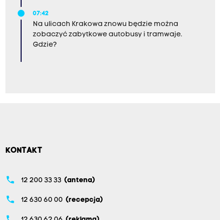
07:42
Na ulicach Krakowa znowu będzie można
zobaczyć zabytkowe autobusy i tramwaje.
Gdzie?
KONTAKT
phone
12 200 33 33
(antena)
phone
12 630 60 00
(recepcja)
phone
12 630 62 06
(reklama)