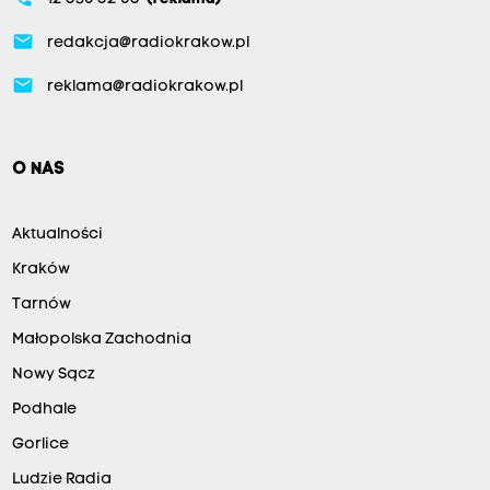
email
redakcja@radiokrakow.pl
email
reklama@radiokrakow.pl
O NAS
Aktualności
Kraków
Tarnów
Małopolska Zachodnia
Nowy Sącz
Podhale
Gorlice
Ludzie Radia