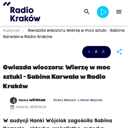
search
menu
Audycje
Gwiazda wieczoru: Wierzę w moc sztuki - Sabina
Karwala w Radio Kraków
share
A
A
A
Gwiazda wieczoru: Wierzę w moc
sztuki - Sabina Karwala w Radio
Kraków
Hanka
WÓJCIAK
Dobry Wieczór u Hanki Wójciak
date_range
Sobota, 2025.06.21
W audycji Hanki Wójciak zagościła Sabina