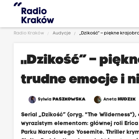
Radio Kraków
Audycje
„Dzikość” – piękne krajobr
„Dzikość” – piękn
trudne emocje i 
Sylwia
PASZKOWSKA
Aneta
HUDZIK
Serial „Dzikość” (oryg. "The Wilderness"
wyrazistym elementom: głównej roli Eric
Parku Narodowego Yosemite. Thriller kry