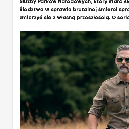
Służby Parków Narodowych, który stara 
Śledztwo w sprawie brutalnej śmierci spr
zmierzyć się z własną przeszłością. O ser