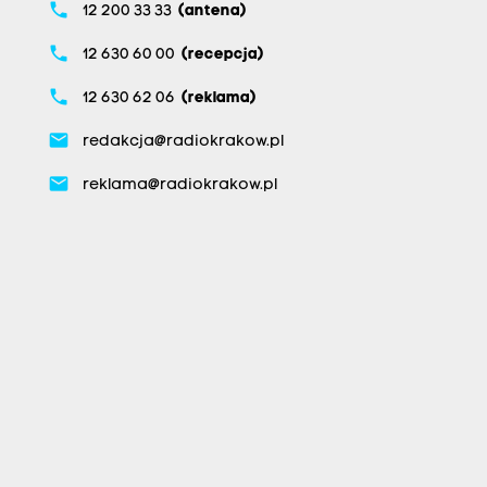
phone
12 200 33 33
(antena)
phone
12 630 60 00
(recepcja)
phone
12 630 62 06
(reklama)
email
redakcja@radiokrakow.pl
email
reklama@radiokrakow.pl