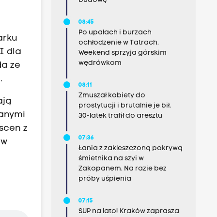
budowę
08:45
Po upałach i burzach
arku
ochłodzenie w Tatrach.
I dla
Weekend sprzyja górskim
wędrówkom
da ze
e.
08:11
Zmuszał kobiety do
ają
prostytucji i brutalnie je bił.
wanymi
30-latek trafił do aresztu
scen z
07:36
 w
Łania z zakleszczoną pokrywą
śmietnika na szyi w
Zakopanem. Na razie bez
próby uśpienia
07:15
SUP na lato! Kraków zaprasza