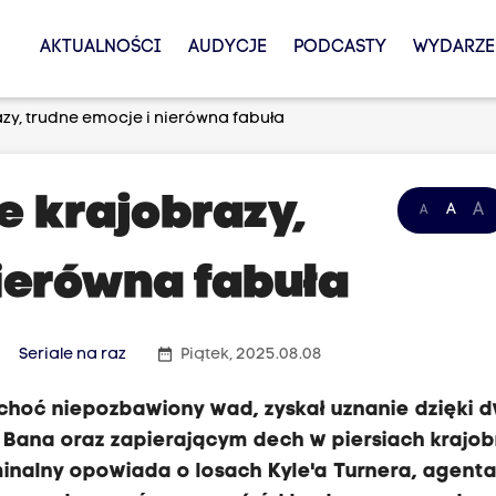
AKTUALNOŚCI
AUDYCJE
PODCASTY
WYDARZE
azy, trudne emocje i nierówna fabuła
e krajobrazy,
A
A
A
nierówna fabuła
date_range
Seriale na raz
Piątek, 2025.08.08
), choć niepozbawiony wad, zyskał uznanie dzięki
a Bana oraz zapierającym dech w piersiach krajo
minalny opowiada o losach Kyle'a Turnera, agent