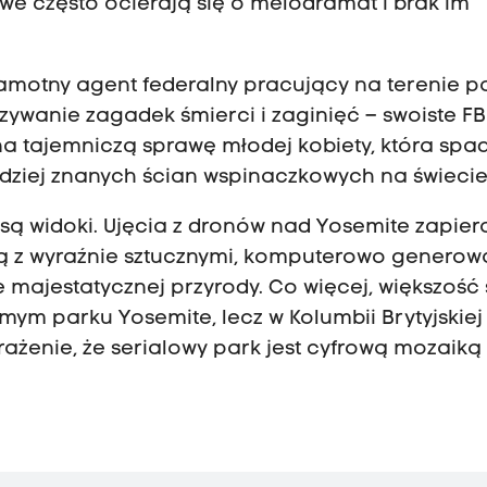
we często ocierają się o melodramat i brak im
 samotny agent federalny pracujący na terenie p
ywanie zagadek śmierci i zaginięć – swoiste FB
 na tajemniczą sprawę młodej kobiety, która spa
bardziej znanych ścian wspinaczkowych na świeci
 są widoki. Ujęcia z dronów nad Yosemite zapier
tują z wyraźnie sztucznymi, komputerowo genero
e majestatycznej przyrody. Co więcej, większość 
ym parku Yosemite, lecz w Kolumbii Brytyjskiej
ażenie, że serialowy park jest cyfrową mozaiką