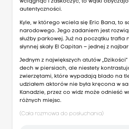
wciągnąć i zaskoczyć, to wątki obyczajo
autentyczności.
Kyle, w którego wciela się Eric Bana, to
narodowego. Jego zadaniem jest rozwiąz
służby parkowej. Już na początku trafia
słynnej skały El Capitan – jednej z naj
Jednym z największych atutów „Dzikości”
dech w piersiach, ale niestety kontras
zwierzętami, które wypadają blado na tl
udziałem aktorów nie była kręcona w sam
Kanadzie, przez co widz może odnieść wr
różnych miejsc.
(Cała rozmowa do posłuchania)