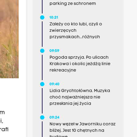
parking ze schronem
10:21
Zależy co kto lubi, czyli o
zwierzęcych
przysmakach...różnych
09:59
Pogoda sprzyja. Po ulicach
Krakowa i okolic jeżdżą linie
rekreacyjne
09:40
Lidia Grychtołówna. Muzyka
choć najważniejsza nie
przesłania jej życia
em
09:24
i,
Nowy węzeł w Jaworniku coraz
afi
bliżej. Jest 10 chętnych na