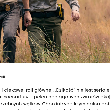
nij
i ciekawej roli głównej, „Dzikość” nie jest serial
m scenariusz – pełen naciąganych zwrotów akcj
trzebnych wątków. Choć intryga kryminalna potr