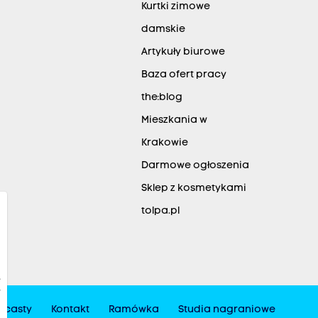
Kurtki zimowe
damskie
Artykuły biurowe
Baza ofert pracy
the:blog
Mieszkania w
Krakowie
Darmowe ogłoszenia
Sklep z kosmetykami
tolpa.pl
dcasty
Kontakt
Ramówka
Studia nagraniowe