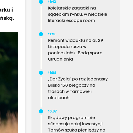
11:43
Kolejarskie zagadki na
rku i
sądeckim rynku. W niedzielę
yńską.
literacki escape room
11:15
Remont wiaduktu na al. 29
Listopada rusza w
poniedziałek. Będą spore
utrudnienia
11:08
„Dar Życia” po raz jedenasty.
Blisko 150 biegaczy na
trasach w Tarnowie i
okolicach
10:37
Rządowy program nie
sfinansuje całej inwestycji.
Tarnów szuka pieniędzy na