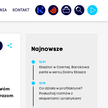
NIA
KONTAKT
share
Najnowsze
12:31
Klasztor w Czernej. Barokowa
perła w sercu Doliny Eliasza
12:15
Co działa w profilaktyce?
 dwóm
Posłuchaj rozmów z
brazom
ekspertami i praktykami
a