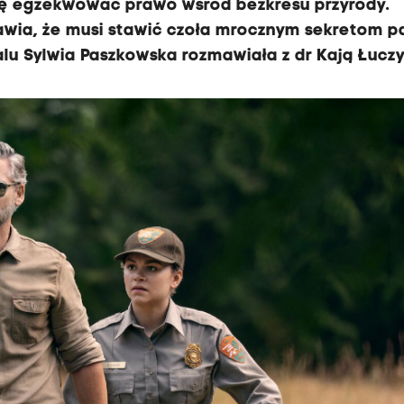
się egzekwować prawo wśród bezkresu przyrody.
awia, że musi stawić czoła mrocznym sekretom pa
ialu Sylwia Paszkowska rozmawiała z dr Kają Łucz