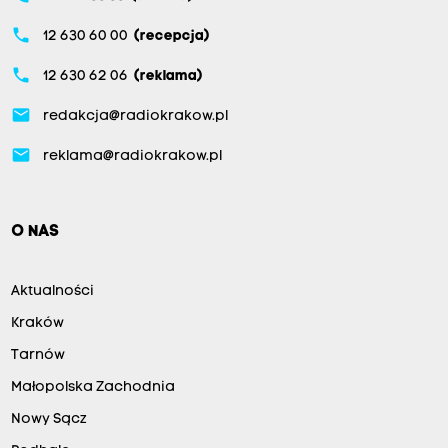
phone
12 630 60 00
(recepcja)
phone
12 630 62 06
(reklama)
email
redakcja@radiokrakow.pl
email
reklama@radiokrakow.pl
O NAS
Aktualności
Kraków
Tarnów
Małopolska Zachodnia
Nowy Sącz