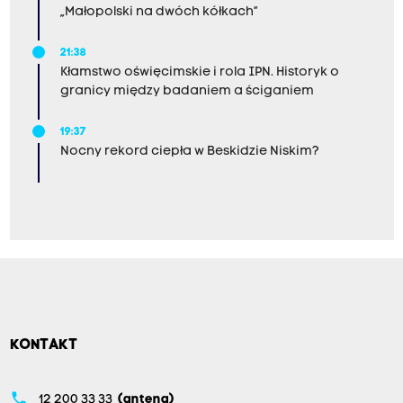
„Małopolski na dwóch kółkach”
21:38
Kłamstwo oświęcimskie i rola IPN. Historyk o
granicy między badaniem a ściganiem
19:37
Nocny rekord ciepła w Beskidzie Niskim?
KONTAKT
phone
12 200 33 33
(antena)