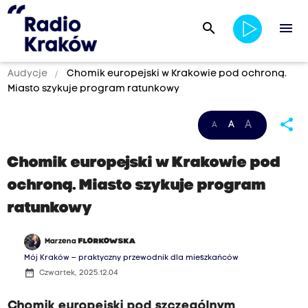
search
menu
Audycje
Chomik europejski w Krakowie pod ochroną.
Miasto szykuje program ratunkowy
share
A
A
A
Chomik europejski w Krakowie pod
ochroną. Miasto szykuje program
ratunkowy
Marzena
FLORKOWSKA
Mój Kraków – praktyczny przewodnik dla mieszkańców
date_range
Czwartek, 2025.12.04
Chomik europejski pod szczególnym