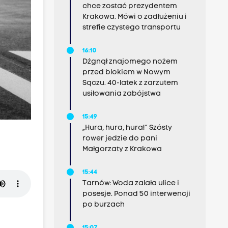
chce zostać prezydentem
Krakowa. Mówi o zadłużeniu i
strefie czystego transportu
16:10
Dźgnął znajomego nożem
przed blokiem w Nowym
Sączu. 40-latek z zarzutem
usiłowania zabójstwa
15:49
„Hura, hura, hura!” Szósty
rower jedzie do pani
Małgorzaty z Krakowa
15:44
Tarnów: Woda zalała ulice i
posesje. Ponad 50 interwencji
po burzach