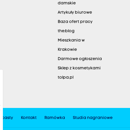
damskie
Artykuły biurowe
Baza ofert pracy
the:blog
Mieszkania w
Krakowie
Darmowe ogłoszenia
Sklep z kosmetykami
tolpa.pl
dcasty
Kontakt
Ramówka
Studia nagraniowe