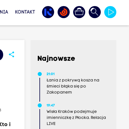
NIA
KONTAKT
share
Najnowsze
21:01
Łania z pokrywą kosza na
śmieci błąka się po
Zakopanem
19:47
8
Wisła Kraków podejmuje
imienniczkę z Płocka. Relacja
LIVE
to i