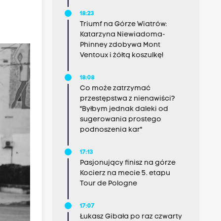
18:23
Triumf na Górze Wiatrów:
Katarzyna Niewiadoma-
Phinney zdobywa Mont
Ventoux i żółtą koszulkę!
18:08
Co może zatrzymać
przestępstwa z nienawiści?
"Byłbym jednak daleki od
sugerowania prostego
podnoszenia kar"
17:13
Pasjonujący finisz na górze
Kocierz na mecie 5. etapu
Tour de Pologne
17:07
Łukasz Gibała po raz czwarty