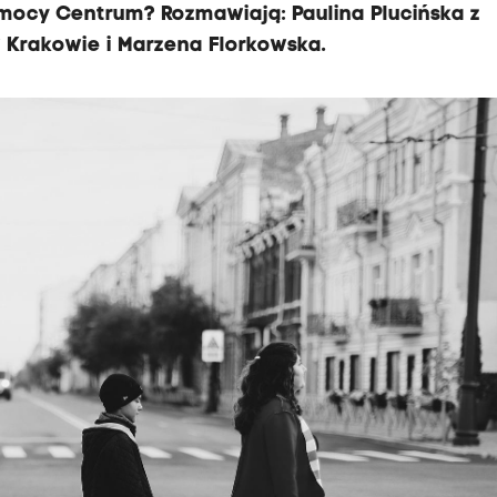
mocy Centrum? Rozmawiają: Paulina Plucińska z
 Krakowie i Marzena Florkowska.