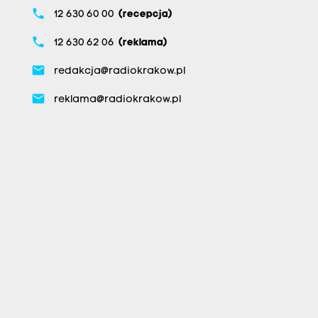
phone
12 630 60 00
(recepcja)
phone
12 630 62 06
(reklama)
email
redakcja@radiokrakow.pl
email
reklama@radiokrakow.pl