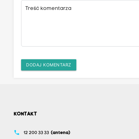
Treść komentarza
DODAJ KOMENTARZ
KONTAKT
phone
12 200 33 33
(antena)