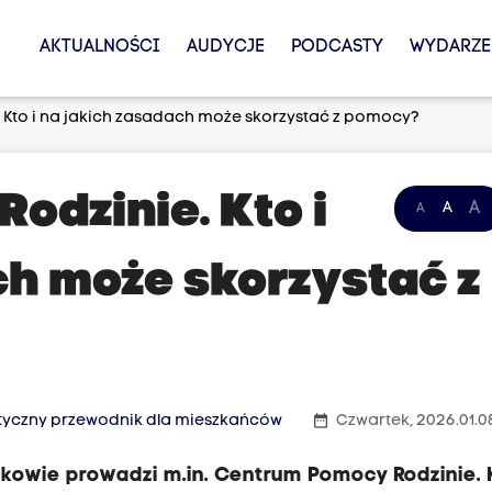
AKTUALNOŚCI
AUDYCJE
PODCASTY
WYDARZE
Kto i na jakich zasadach może skorzystać z pomocy?
odzinie. Kto i
A
A
A
ch może skorzystać z
date_range
ktyczny przewodnik dla mieszkańców
Czwartek, 2026.01.0
kowie prowadzi m.in. Centrum Pomocy Rodzinie. K