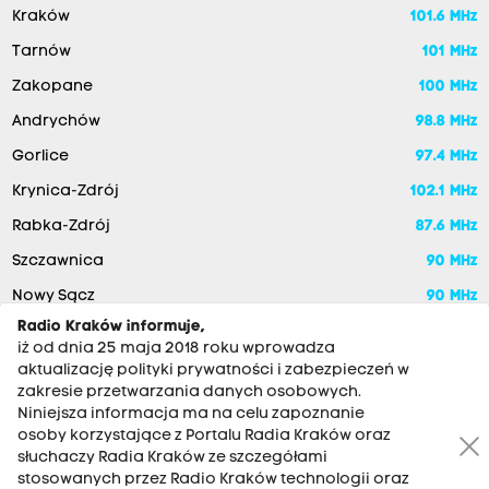
Kraków
101.6 MHz
Tarnów
101 MHz
Zakopane
100 MHz
Andrychów
98.8 MHz
Gorlice
97.4 MHz
Krynica-Zdrój
102.1 MHz
Rabka-Zdrój
87.6 MHz
Szczawnica
90 MHz
Nowy Sącz
90 MHz
Radio Kraków informuje,
iż od dnia 25 maja 2018 roku wprowadza
aktualizację polityki prywatności i zabezpieczeń w
zakresie przetwarzania danych osobowych.
Niniejsza informacja ma na celu zapoznanie
osoby korzystające z Portalu Radia Kraków oraz
słuchaczy Radia Kraków ze szczegółami
stosowanych przez Radio Kraków technologii oraz