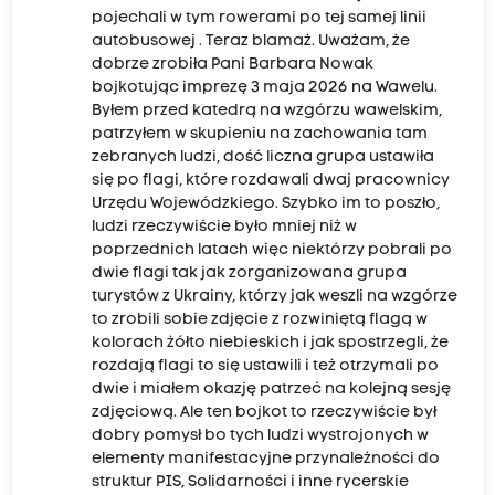
pojechali w tym rowerami po tej samej linii
autobusowej . Teraz blamaż. Uważam, że
dobrze zrobiła Pani Barbara Nowak
bojkotując imprezę 3 maja 2026 na Wawelu.
Byłem przed katedrą na wzgórzu wawelskim,
patrzyłem w skupieniu na zachowania tam
zebranych ludzi, dość liczna grupa ustawiła
się po flagi, które rozdawali dwaj pracownicy
Urzędu Wojewódzkiego. Szybko im to poszło,
ludzi rzeczywiście było mniej niż w
poprzednich latach więc niektórzy pobrali po
dwie flagi tak jak zorganizowana grupa
turystów z Ukrainy, którzy jak weszli na wzgórze
to zrobili sobie zdjęcie z rozwiniętą flagą w
kolorach żółto niebieskich i jak spostrzegli, że
rozdają flagi to się ustawili i też otrzymali po
dwie i miałem okazję patrzeć na kolejną sesję
zdjęciową. Ale ten bojkot to rzeczywiście był
dobry pomysł bo tych ludzi wystrojonych w
elementy manifestacyjne przynależności do
struktur PIS, Solidarności i inne rycerskie