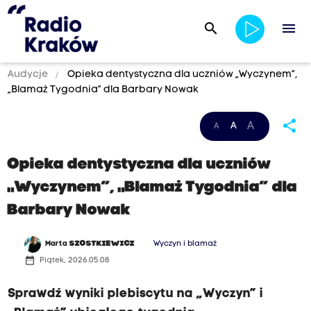
search
menu
Audycje
Opieka dentystyczna dla uczniów „Wyczynem”,
„Blamaż Tygodnia” dla Barbary Nowak
3
%
share
A
A
A
7
a
2
r
Opieka dentystyczna dla uczniów
2
t
„Wyczynem”, „Blamaż Tygodnia” dla
9
i
Barbary Nowak
9
c
1
l
Marta
SZOSTKIEWICZ
Wyczyn i blamaż
e
date_range
Piątek, 2026.05.08
_
Sprawdź wyniki plebiscytu na „Wyczyn” i