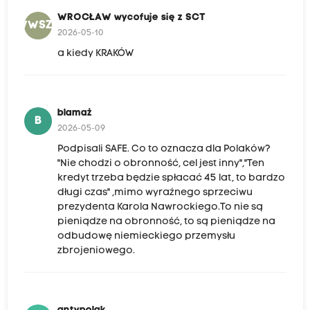
WROCŁAW wycofuje się z SCT
WWSZS
2026-05-10
a kiedy KRAKÓW
blamaż
B
2026-05-09
Podpisali SAFE. Co to oznacza dla Polaków?
"Nie chodzi o obronność, cel jest inny","Ten
kredyt trzeba będzie spłacać 45 lat, to bardzo
długi czas" ,mimo wyraźnego sprzeciwu
prezydenta Karola Nawrockiego.To nie są
pieniądze na obronność, to są pieniądze na
odbudowę niemieckiego przemysłu
zbrojeniowego.