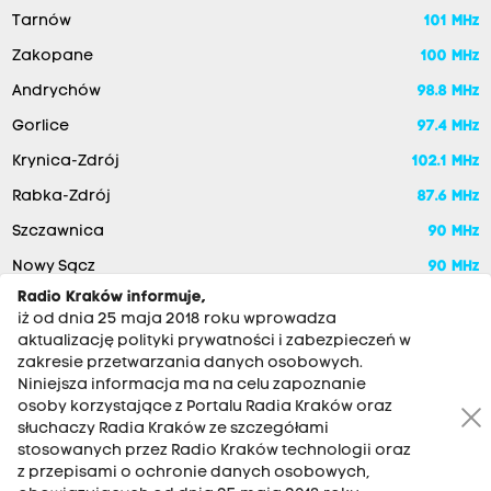
Tarnów
101 MHz
Zakopane
100 MHz
Andrychów
98.8 MHz
Gorlice
97.4 MHz
Krynica-Zdrój
102.1 MHz
Rabka-Zdrój
87.6 MHz
Szczawnica
90 MHz
Nowy Sącz
90 MHz
Radio Kraków informuje,
iż od dnia 25 maja 2018 roku wprowadza
aktualizację polityki prywatności i zabezpieczeń w
zakresie przetwarzania danych osobowych.
Niniejsza informacja ma na celu zapoznanie
osoby korzystające z Portalu Radia Kraków oraz
słuchaczy Radia Kraków ze szczegółami
stosowanych przez Radio Kraków technologii oraz
RADIO KRAKÓW SA. Aleja Juliusza Słowackiego 22, 30-007
z przepisami o ochronie danych osobowych,