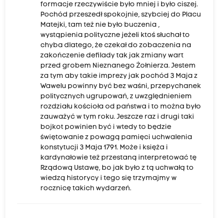
formacje rzeczywiście było mniej i było ciszej.
Pochód przeszedł spokojnie, szybciej do Placu
Matejki, tam też nie było buczenia ,
wystąpienia polityczne jeżeli ktoś słuchał to
chyba dlatego, że czekał do zobaczenia na
zakończenie defilady tak jak zmiany wart
przed grobem Nieznanego Żołnierza. Jestem
za tym aby takie imprezy jak pochód 3 Maja z
Wawelu powinny być bez waśni, przepychanek
politycznych ugrupowań, z uwzględnieniem
rozdziału kościoła od państwa i to można było
zauważyć w tym roku. Jeszcze raz i drugi taki
bojkot powinien być i wtedy to będzie
świętowanie z powagą pamięci uchwalenia
konstytucji 3 Maja 1791. Może i księża i
kardynałowie też przestaną interpretować tę
Rządową Ustawę, bo jak było z tą uchwałą to
wiedzą historycy i tego się trzymajmy w
rocznicę takich wydarzeń.