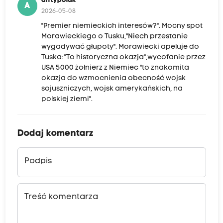
antypolak
A
2026-05-08
"Premier niemieckich interesów?". Mocny spot
Morawieckiego o Tusku,"Niech przestanie
wygadywać głupoty". Morawiecki apeluje do
Tuska: "To historyczna okazja",wycofanie przez
USA 5000 żołnierz z Niemiec "to znakomita
okazja do wzmocnienia obecność wojsk
sojuszniczych, wojsk amerykańskich, na
polskiej ziemi".
Dodaj komentarz
Podpis
Treść komentarza