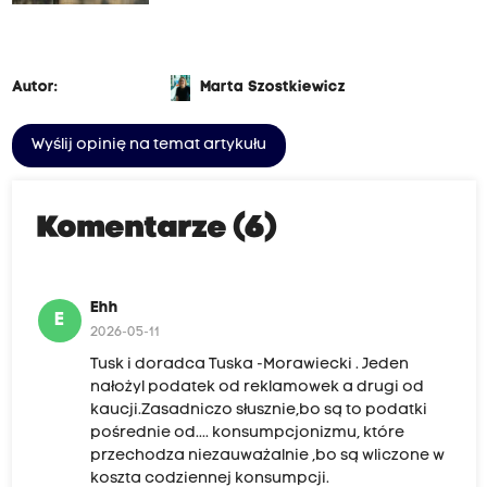
Autor:
Marta Szostkiewicz
Wyślij opinię na temat artykułu
Komentarze (6)
Ehh
E
2026-05-11
Tusk i doradca Tuska -Morawiecki . Jeden
nałożyl podatek od reklamowek a drugi od
kaucji.Zasadniczo słusznie,bo są to podatki
pośrednie od.... konsumpcjonizmu, które
przechodza niezauważalnie ,bo są wliczone w
koszta codziennej konsumpcji.