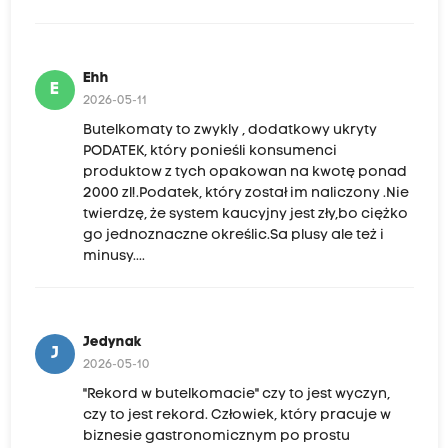
Ehh
E
2026-05-11
Butelkomaty to zwykly , dodatkowy ukryty
PODATEK, który ponieśli konsumenci
produktow z tych opakowan na kwotę ponad
2000 zl!.Podatek, który został im naliczony .Nie
twierdzę, że system kaucyjny jest zły,bo ciężko
go jednoznaczne określic.Sa plusy ale też i
minusy....
Jedynak
J
2026-05-10
"Rekord w butelkomacie" czy to jest wyczyn,
czy to jest rekord. Człowiek, który pracuje w
biznesie gastronomicznym po prostu