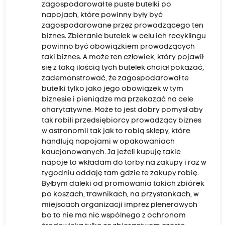
zagospodarował te puste butelki po
napojach, które powinny były być
zagospodarowane przez prowadzącego ten
biznes. Zbieranie butelek w celu ich recyklingu
powinno być obowiązkiem prowadzących
taki biznes. A może ten człowiek, który pojawił
się z taką ilością tych butelek chciał pokazać,
zademonstrować, że zagospodarował te
butelki tylko jako jego obowiązek w tym
biznesie i pieniądze ma przekazać na cele
charytatywne. Może to jest dobry pomysł aby
tak robili przedsiębiorcy prowadzący biznes
w astronomii tak jak to robią sklepy, które
handlują napojami w opakowaniach
kaucjonowanych. Ja jeżeli kupuję takie
napoje to wkładam do torby na zakupy i raz w
tygodniu oddaję tam gdzie te zakupy robię.
Byłbym daleki od promowania takich zbiórek
po koszach, trawnikach, na przystankach, w
miejscach organizacji imprez plenerowych
bo to nie ma nic wspólnego z ochronom