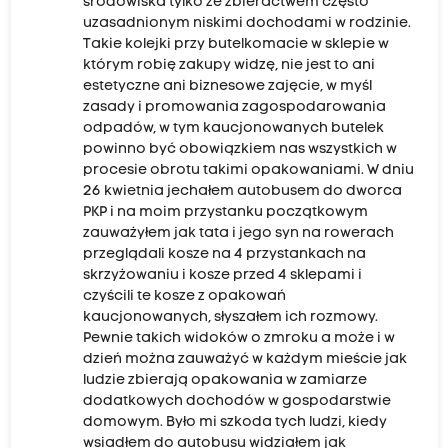
środowiska tylko ze zbieractwem często
uzasadnionym niskimi dochodami w rodzinie.
Takie kolejki przy butelkomacie w sklepie w
którym robię zakupy widzę, nie jest to ani
estetyczne ani biznesowe zajęcie, w myśl
zasady i promowania zagospodarowania
odpadów, w tym kaucjonowanych butelek
powinno być obowiązkiem nas wszystkich w
procesie obrotu takimi opakowaniami. W dniu
26 kwietnia jechałem autobusem do dworca
PKP i na moim przystanku początkowym
zauważyłem jak tata i jego syn na rowerach
przeglądali kosze na 4 przystankach na
skrzyżowaniu i kosze przed 4 sklepami i
czyścili te kosze z opakowań
kaucjonowanych, słyszałem ich rozmowy.
Pewnie takich widoków o zmroku a może i w
dzień można zauważyć w każdym mieście jak
ludzie zbierają opakowania w zamiarze
dodatkowych dochodów w gospodarstwie
domowym. Było mi szkoda tych ludzi, kiedy
wsiadłem do autobusu widziałem jak