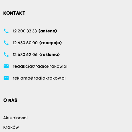
KONTAKT
phone
12 200 33 33
(antena)
phone
12 630 60 00
(recepcja)
phone
12 630 62 06
(reklama)
email
redakcja@radiokrakow.pl
email
reklama@radiokrakow.pl
O NAS
Aktualności
Kraków