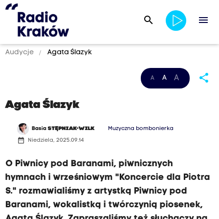
search
menu
Audycje
Agata Ślazyk
share
A
A
A
Agata Ślazyk
Basia
STĘPNIAK-WILK
Muzyczna bombonierka
date_range
Niedziela, 2025.09.14
O Piwnicy pod Baranami, piwnicznych
hymnach i wrześniowym "Koncercie dla Piotra
S." rozmawialiśmy z artystką Piwnicy pod
Baranami, wokalistką i twórczynią piosenek,
Agatą Ślazyk. Zapraszaliśmy też słuchaczy na