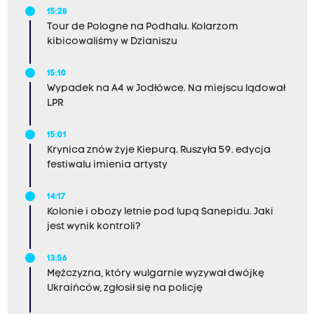
15:28
Tour de Pologne na Podhalu. Kolarzom
kibicowaliśmy w Dzianiszu
15:10
Wypadek na A4 w Jodłówce. Na miejscu lądował
LPR
15:01
Krynica znów żyje Kiepurą. Ruszyła 59. edycja
festiwalu imienia artysty
14:17
Kolonie i obozy letnie pod lupą Sanepidu. Jaki
jest wynik kontroli?
13:56
Mężczyzna, który wulgarnie wyzywał dwójkę
Ukraińców, zgłosił się na policję