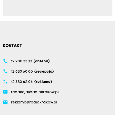
KONTAKT
phone
12 200 33 33
(antena)
phone
12 630 60 00
(recepcja)
phone
12 630 62 06
(reklama)
email
redakcja@radiokrakow.pl
email
reklama@radiokrakow.pl