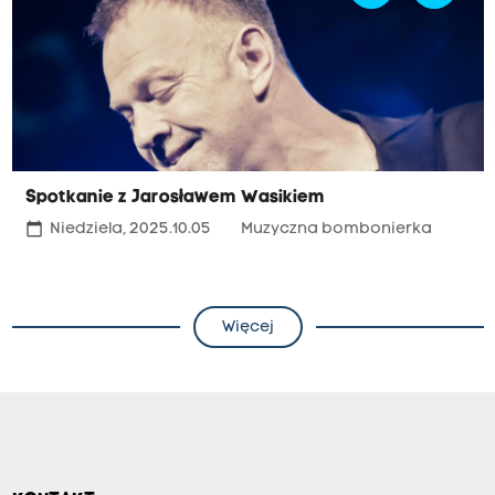
Spotkanie z Jarosławem Wasikiem
calendar_today
Niedziela, 2025.10.05
Muzyczna bombonierka
Więcej