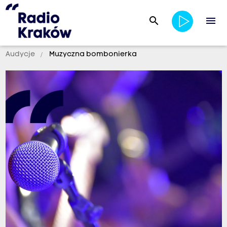
search
menu
Audycje
Muzyczna bombonierka