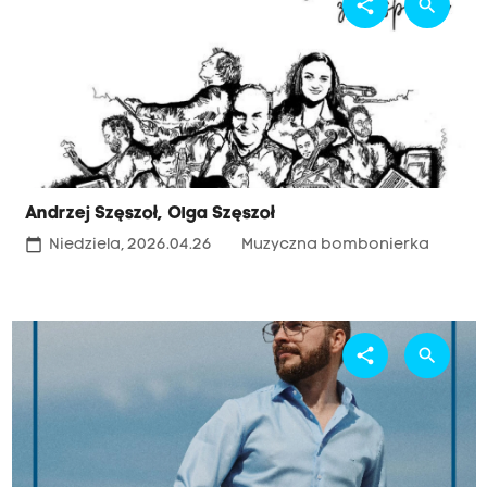
share
search
Andrzej Szęszoł, Olga Szęszoł
calendar_today
Niedziela, 2026.04.26
Muzyczna bombonierka
share
search