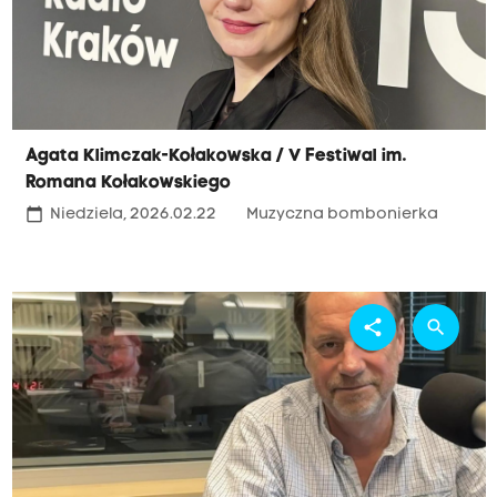
Agata Klimczak-Kołakowska / V Festiwal im.
Romana Kołakowskiego
calendar_today
Niedziela, 2026.02.22
Muzyczna bombonierka
share
search