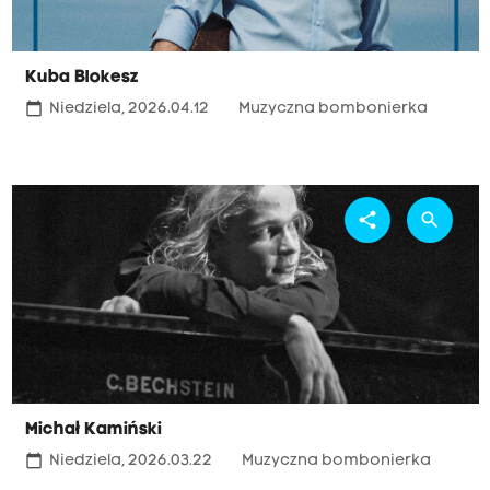
Kuba Blokesz
calendar_today
Niedziela, 2026.04.12
Muzyczna bombonierka
share
search
Michał Kamiński
calendar_today
Niedziela, 2026.03.22
Muzyczna bombonierka