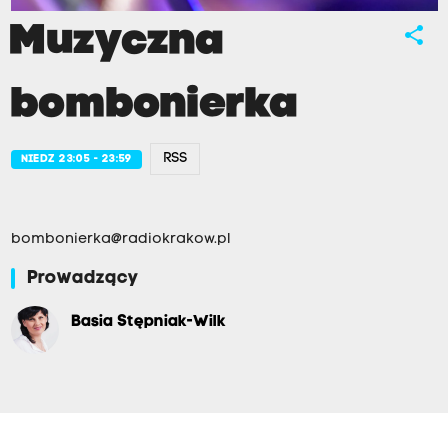
Muzyczna
share
bombonierka
RSS
NIEDZ 23:05 - 23:59
bombonierka@radiokrakow.pl
Prowadzący
Basia Stępniak-Wilk