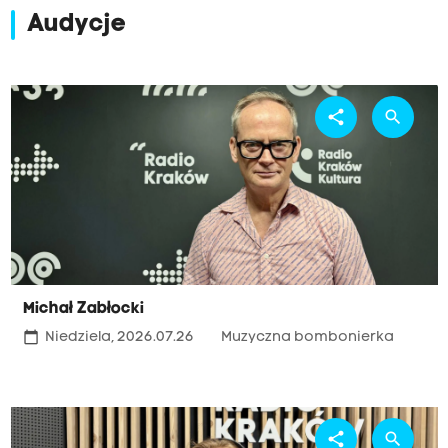
Audycje
share
search
Michał Zabłocki
calendar_today
Niedziela, 2026.07.26
Muzyczna bombonierka
share
search