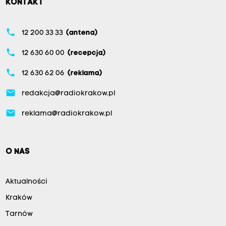
KONTAKT
phone
12 200 33 33
(antena)
phone
12 630 60 00
(recepcja)
phone
12 630 62 06
(reklama)
email
redakcja@radiokrakow.pl
email
reklama@radiokrakow.pl
O NAS
Aktualności
Kraków
Tarnów