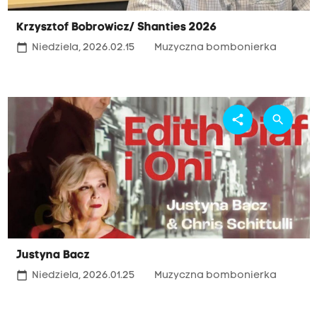
Krzysztof Bobrowicz/ Shanties 2026
calendar_today
Niedziela, 2026.02.15
Muzyczna bombonierka
share
search
Justyna Bacz
calendar_today
Niedziela, 2026.01.25
Muzyczna bombonierka