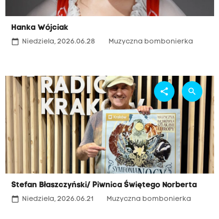
Hanka Wójciak
calendar_today
Niedziela, 2026.06.28
Muzyczna bombonierka
share
search
Stefan Błaszczyński/ Piwnica Świętego Norberta
calendar_today
Niedziela, 2026.06.21
Muzyczna bombonierka