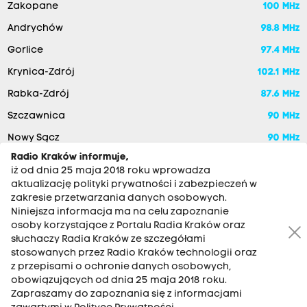
Zakopane
100 MHz
Andrychów
98.8 MHz
Gorlice
97.4 MHz
Krynica-Zdrój
102.1 MHz
Rabka-Zdrój
87.6 MHz
Szczawnica
90 MHz
Nowy Sącz
90 MHz
Radio Kraków informuje,
iż od dnia 25 maja 2018 roku wprowadza
aktualizację polityki prywatności i zabezpieczeń w
zakresie przetwarzania danych osobowych.
Niniejsza informacja ma na celu zapoznanie
osoby korzystające z Portalu Radia Kraków oraz
słuchaczy Radia Kraków ze szczegółami
stosowanych przez Radio Kraków technologii oraz
RADIO KRAKÓW SA. Aleja Juliusza Słowackiego 22, 30-007
z przepisami o ochronie danych osobowych,
Kraków
obowiązujących od dnia 25 maja 2018 roku.
Zapraszamy do zapoznania się z informacjami
Antena: 12 200 33 33