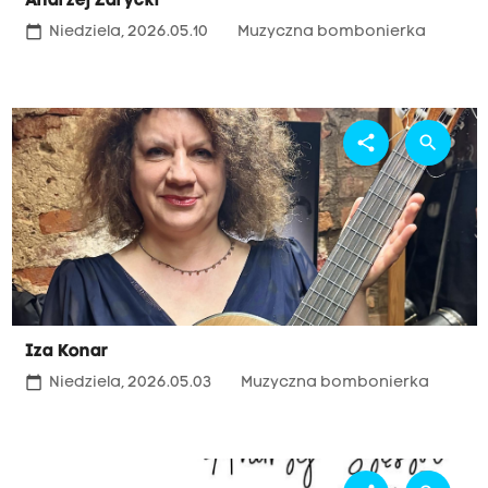
Andrzej Zarycki
calendar_today
Niedziela, 2026.05.10
Muzyczna bombonierka
share
search
Iza Konar
calendar_today
Niedziela, 2026.05.03
Muzyczna bombonierka