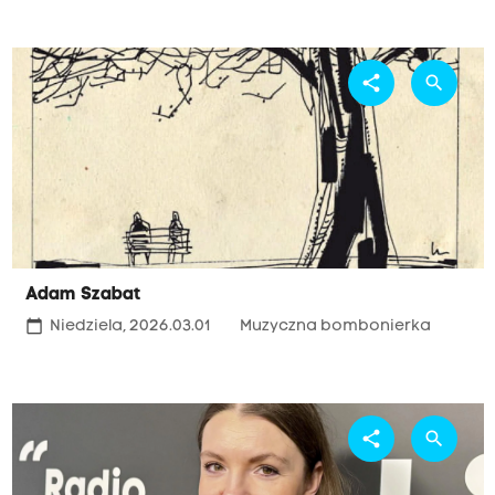
share
search
Adam Szabat
calendar_today
Niedziela, 2026.03.01
Muzyczna bombonierka
share
search