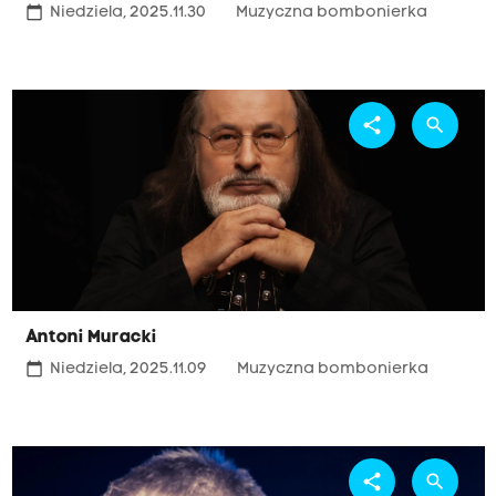
calendar_today
Niedziela, 2025.11.30
Muzyczna bombonierka
share
search
Antoni Muracki
calendar_today
Niedziela, 2025.11.09
Muzyczna bombonierka
share
search