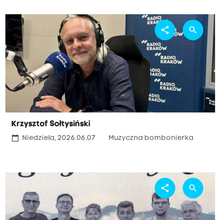
share
search
Krzysztof Sołtysiński
calendar_today
Niedziela, 2026.06.07
Muzyczna bombonierka
share
search