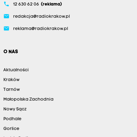
phone
12 630 62 06
(reklama)
email
redakcja@radiokrakow.pl
email
reklama@radiokrakow.pl
O NAS
Aktualności
Kraków
Tarnów
Małopolska Zachodnia
Nowy Sącz
Podhale
Gorlice