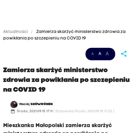
Aktualności
Zamierza skarżyć ministerstwo zdrowia za
powikłania po szczepieniu na COVID 19
share
A
A
A
Zamierza skarżyć ministerstwo
zdrowia za powikłania po szczepieniu
na COVID 19
Maciej
SKOWRONEK
date_range
Środa, 2021.09.15 17:11
( Edytowany Środa, 2021.09.15 17:23 )
Mieszkanka Małopolski zamierza skarżyć