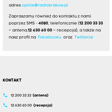
adres
opinie@radiokrakow.pl
Zapraszamy również do kontaktu z nami
poprzez SMS -
4080
, telefonicznie (
12 200 33 33
– antena,
12 630 60 00
– recepcja), a także na
nasz profil na
Facebooku
oraz
Twitterze
KONTAKT
phone
12 200 33 33
(antena)
phone
12 630 60 00
(recepcja)