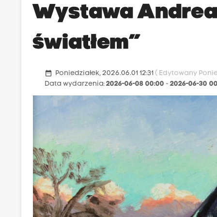
Wystawa Andrea 
światłem”
date_range
Poniedziałek, 2026.06.01 12:31
( Edytowany Ponied
Data wydarzenia:
2026-06-08 00:00
-
2026-06-30 0