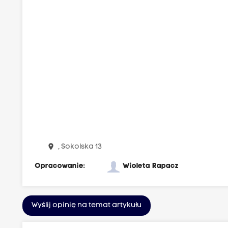
place
, Sokolska 13
Opracowanie:
Wioleta Rapacz
Wyślij opinię na temat artykułu