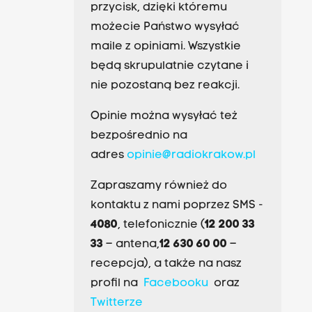
przycisk, dzięki któremu
możecie Państwo wysyłać
maile z opiniami. Wszystkie
będą skrupulatnie czytane i
nie pozostaną bez reakcji.
Opinie można wysyłać też
bezpośrednio na
adres
opinie@radiokrakow.pl
Zapraszamy również do
kontaktu z nami poprzez SMS -
4080
, telefonicznie (
12 200 33
33
– antena,
12 630 60 00
–
recepcja), a także na nasz
profil na
Facebooku
oraz
Twitterze