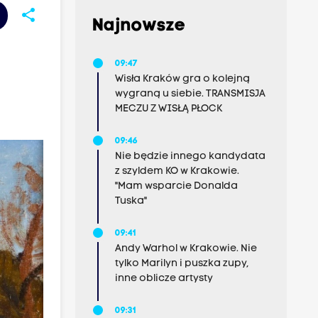
share
Najnowsze
09:47
Wisła Kraków gra o kolejną
wygraną u siebie. TRANSMISJA
MECZU Z WISŁĄ PŁOCK
09:46
Nie będzie innego kandydata
z szyldem KO w Krakowie.
"Mam wsparcie Donalda
Tuska"
09:41
Andy Warhol w Krakowie. Nie
tylko Marilyn i puszka zupy,
inne oblicze artysty
09:31