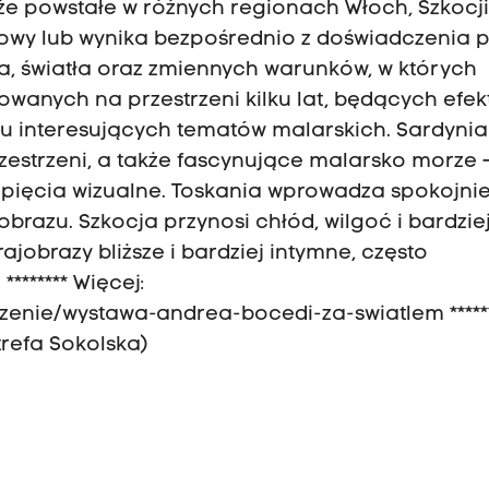
że powstałe w różnych regionach Włoch, Szkocji
erowy lub wynika bezpośrednio z doświadczenia 
ca, światła oraz zmiennych warunków, w których
owanych na przestrzeni kilku lat, będących efe
 interesujących tematów malarskich. Sardynia
rzestrzeni, a także fascynujące malarsko morze 
pięcia wizualne. Toskania wprowadza spokojnie
brazu. Szkocja przynosi chłód, wilgoć i bardzie
ajobrazy bliższe i bardziej intymne, często
****** Więcej:
zenie/wystawa-andrea-bocedi-za-swiatlem *****
refa Sokolska)