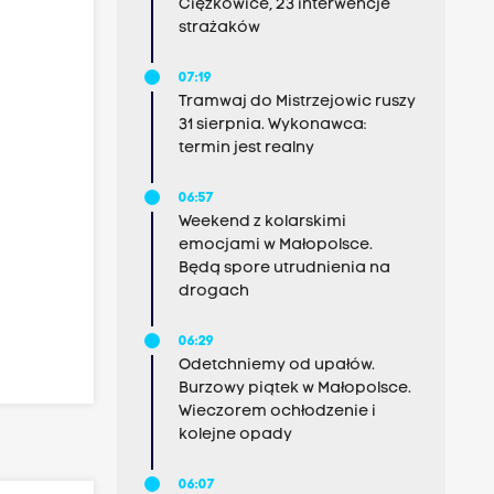
Ciężkowice, 23 interwencje
strażaków
07:19
Tramwaj do Mistrzejowic ruszy
31 sierpnia. Wykonawca:
termin jest realny
06:57
Weekend z kolarskimi
emocjami w Małopolsce.
Będą spore utrudnienia na
drogach
06:29
Odetchniemy od upałów.
Burzowy piątek w Małopolsce.
Wieczorem ochłodzenie i
kolejne opady
06:07