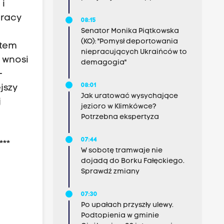
 i
pracy
08:15
Senator Monika Piątkowska
(KO): "Pomysł deportowania
ktem
niepracujących Ukraińców to
 wnosi
demagogia"
–
08:01
jszy
Jak uratować wysychające
j
jezioro w Klimkówce?
Potrzebna ekspertyza
07:44
***
W sobotę tramwaje nie
dojadą do Borku Fałęckiego.
Sprawdź zmiany
07:30
Po upałach przyszły ulewy.
Podtopienia w gminie