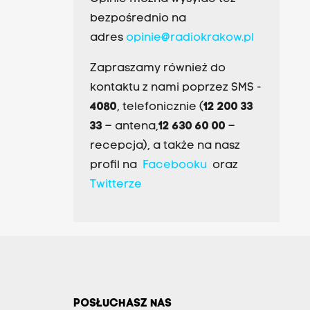
bezpośrednio na
adres
opinie@radiokrakow.pl
Zapraszamy również do
kontaktu z nami poprzez SMS -
4080
, telefonicznie (
12 200 33
33
– antena,
12 630 60 00
–
recepcja), a także na nasz
profil na
Facebooku
oraz
Twitterze
POSŁUCHASZ NAS