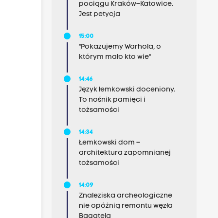
pociągu Kraków–Katowice.
Jest petycja
15:00
"Pokazujemy Warhola, o
którym mało kto wie"
14:46
Język łemkowski doceniony.
To nośnik pamięci i
tożsamości
14:34
Łemkowski dom –
architektura zapomnianej
tożsamości
14:09
Znaleziska archeologiczne
nie opóźnią remontu węzła
Bagatela