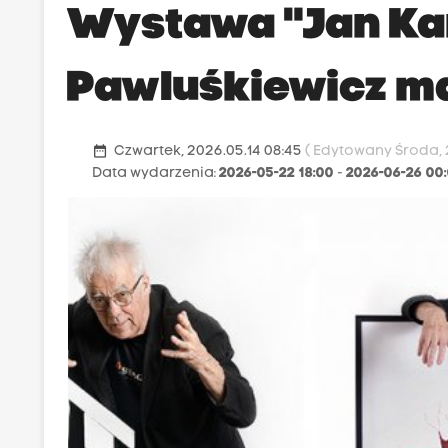
Wystawa "Jan Ka
Pawluśkiewicz mal
date_range
Czwartek, 2026.05.14 08:45
( Edytowany Środa, 2
Data wydarzenia:
2026-05-22 18:00
-
2026-06-26 00