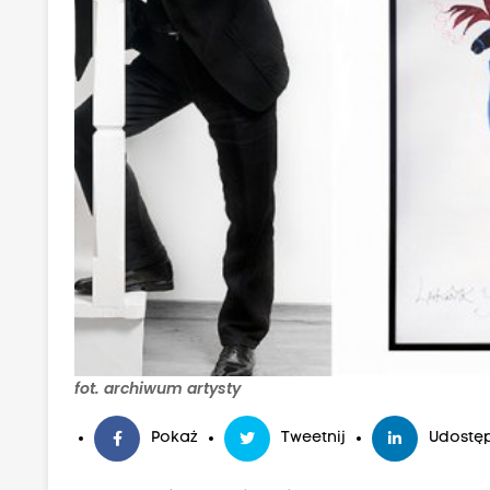
fot. archiwum artysty
Pokaż
Tweetnij
Udostęp