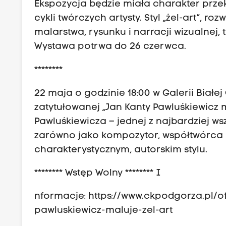
Ekspozycja będzie miała charakter prze
cykli twórczych artysty. Styl „żel-art”, r
malarstwa, rysunku i narracji wizualnej,
Wystawa potrwa do 26 czerwca.
********
22 maja o godzinie 18:00 w Galerii Białe
zatytułowanej „Jan Kanty Pawluśkiewicz 
Pawluśkiewicza – jednej z najbardziej ws
zarówno jako kompozytor, współtwórca l
charakterystycznym, autorskim stylu.
******** Wstęp Wolny ******** I
nformacje: https://www.ckpodgorza.pl/o
pawluskiewicz-maluje-zel-art