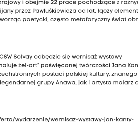
krojowy i obejmie 22 prace pochodzące z różn
ozwijany przez Pawluśkiewicza od lat, łączy elemen
 tworząc poetycki, często metaforyczny świat ob
j CSW Solvay odbędzie się wernisaż wystawy
maluje żel-art” poświęconej twórczości Jana Ka
zechstronnych postaci polskiej kultury, znanego
egendarnej grupy Anawa, jak i artysta malarz 
ferta/wydarzenie/wernisaz-wystawy-jan-kanty-