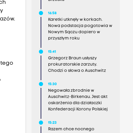
ych
ty
16:58
razów.
Karetki utknęły w korkach.
Nowa podstacja pogotowia w
Nowym Sączu dopiero w
przyszłym roku
15:41
Grzegorz Braun usłyszy
ntego
prokuratorskie zarzuty.
Chodzi o słowa o Auschwitz
o
15:30
Negowała zbrodnie w
Auschwitz-Birkenau. Jest akt
oskarżenia dla działaczki
Konfederacji Korony Polskiej
15:23
Razem chce nocnego