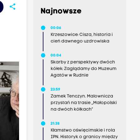
share
Najnowsze
00:06
Krzeszowice: Cisza, historia i
cień dawnego uzdrowiska
00:04
Skarby z perspektywy dwóch
kółek: Zaglądamy do Muzeum
Agatów w Rudnie
23:59
Zamek Tenczyn. Malownicza
przystań na trasie „Małopolski
na dwóch kółkach”
21:38
Kłamstwo oświęcimskie i rola
IPN. Historyk o granicy między