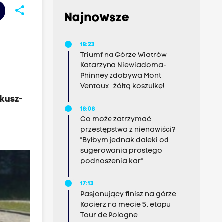
share
Najnowsze
18:23
Triumf na Górze Wiatrów:
Katarzyna Niewiadoma-
Phinney zdobywa Mont
Ventoux i żółtą koszulkę!
kusz-
18:08
Co może zatrzymać
przestępstwa z nienawiści?
"Byłbym jednak daleki od
sugerowania prostego
podnoszenia kar"
17:13
Pasjonujący finisz na górze
Kocierz na mecie 5. etapu
Tour de Pologne