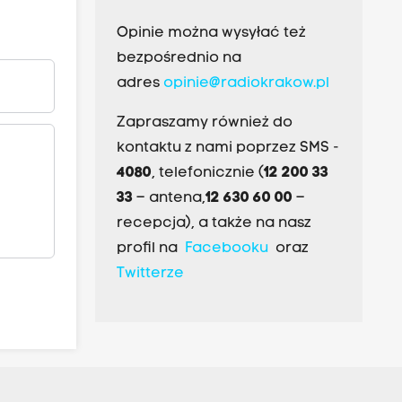
Opinie można wysyłać też
bezpośrednio na
adres
opinie@radiokrakow.pl
Zapraszamy również do
kontaktu z nami poprzez SMS -
4080
, telefonicznie (
12 200 33
33
– antena,
12 630 60 00
–
recepcja), a także na nasz
profil na
Facebooku
oraz
Twitterze