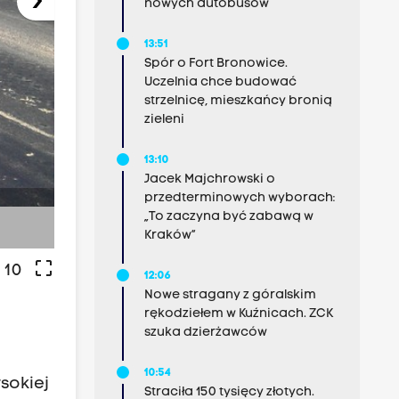
›
nowych autobusów
13:51
Spór o Fort Bronowice.
Uczelnia chce budować
strzelnicę, mieszkańcy bronią
zieleni
13:10
Jacek Majchrowski o
przedterminowych wyborach:
-
„To zaczyna być zabawą w
Kraków”
crop_free
 10
12:06
Nowe stragany z góralskim
rękodziełem w Kuźnicach. ZCK
szuka dzierżawców
10:54
sokiej
Straciła 150 tysięcy złotych.