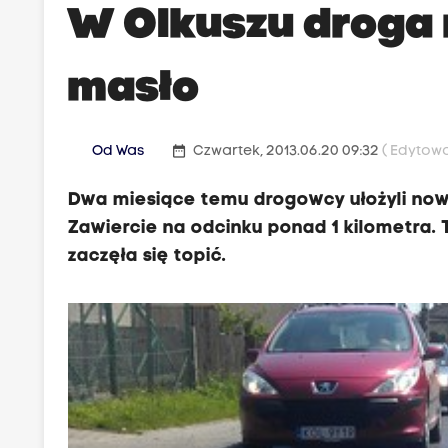
W Olkuszu droga r
masło
date_range
Od Was
Czwartek, 2013.06.20 09:32
( Edytowa
Dwa miesiące temu drogowcy ułożyli nową
Zawiercie na odcinku ponad 1 kilometra.
zaczęła się topić.