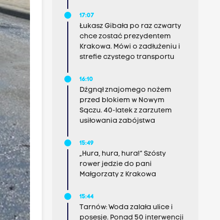
17:07
Łukasz Gibała po raz czwarty
chce zostać prezydentem
Krakowa. Mówi o zadłużeniu i
strefie czystego transportu
16:10
Dźgnął znajomego nożem
przed blokiem w Nowym
Sączu. 40-latek z zarzutem
usiłowania zabójstwa
15:49
„Hura, hura, hura!” Szósty
rower jedzie do pani
Małgorzaty z Krakowa
15:44
Tarnów: Woda zalała ulice i
posesje. Ponad 50 interwencji