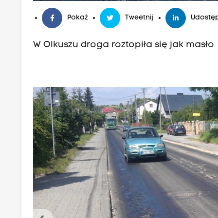
Pokaż
Tweetnij
Udostęp
W Olkuszu droga roztopiła się jak masło