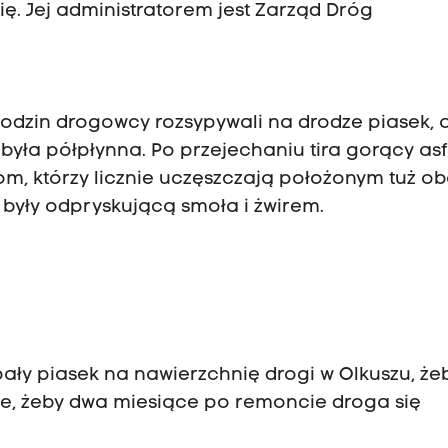
ię. Jej administratorem jest Zarząd Dróg
godzin drogowcy rozsypywali na drodze piasek, 
 była półpłynna. Po przejechaniu tira gorący asf
om, którzy licznie uczęszczają położonym tuż o
 były odpryskującą smoła i żwirem.
ały piasek na nawierzchnię drogi w Olkuszu, że
ne, żeby dwa miesiące po remoncie droga się