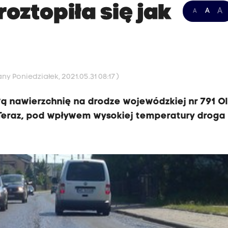
oztopiła się jak
A
A
A
ny Poniedziałek, 2021.05.31 08:17 )
 nawierzchnię na drodze wojewódzkiej nr 791 Ol
 Teraz, pod wpływem wysokiej temperatury droga