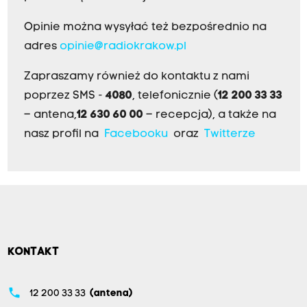
Opinie można wysyłać też bezpośrednio na
adres
opinie@radiokrakow.pl
Zapraszamy również do kontaktu z nami
poprzez SMS -
4080
, telefonicznie (
12 200 33 33
– antena,
12 630 60 00
– recepcja), a także na
nasz profil na
Facebooku
oraz
Twitterze
KONTAKT
phone
12 200 33 33
(antena)