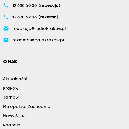
phone
12 630 60 00
(recepcja)
phone
12 630 62 06
(reklama)
email
redakcja@radiokrakow.pl
email
reklama@radiokrakow.pl
O NAS
Aktualności
Kraków
Tarnów
Małopolska Zachodnia
Nowy Sącz
Podhale