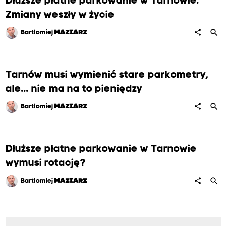
Dłuższe płatne parkowanie w Tarnowie.
Zmiany weszły w życie
search
share
Bartłomiej
MAZIARZ
Tarnów musi wymienić stare parkometry,
ale... nie ma na to pieniędzy
search
share
Bartłomiej
MAZIARZ
Dłuższe płatne parkowanie w Tarnowie
wymusi rotację?
search
share
Bartłomiej
MAZIARZ