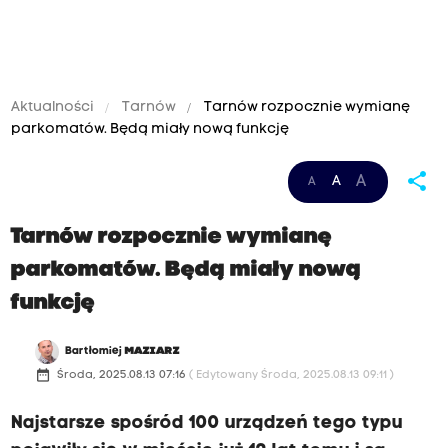
Aktualności
Tarnów
Tarnów rozpocznie wymianę
parkomatów. Będą miały nową funkcję
share
A
A
A
Tarnów rozpocznie wymianę
parkomatów. Będą miały nową
funkcję
Bartłomiej
MAZIARZ
date_range
Środa, 2025.08.13 07:16
( Edytowany Środa, 2025.08.13 09:11 )
Najstarsze spośród 100 urządzeń tego typu