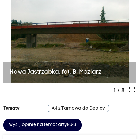
Nowa Jastrząbka, fot. B. Maziarz
crop_free
1
/ 8
Tematy:
A4 z Tarnowa do Dębicy
Wyślij opinię na temat artykułu