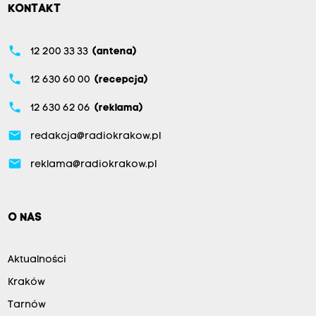
KONTAKT
phone
12 200 33 33
(antena)
phone
12 630 60 00
(recepcja)
phone
12 630 62 06
(reklama)
email
redakcja@radiokrakow.pl
email
reklama@radiokrakow.pl
O NAS
Aktualności
Kraków
Tarnów