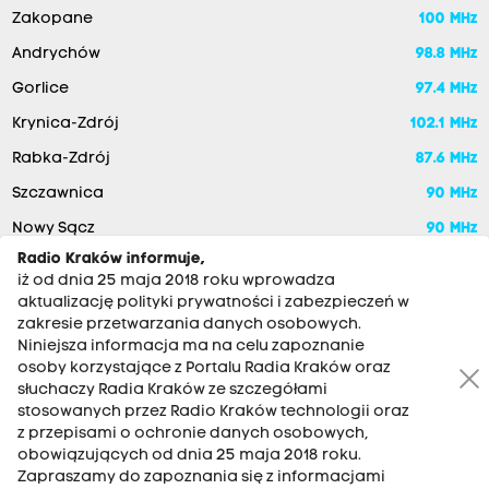
Zakopane
100 MHz
Andrychów
98.8 MHz
Gorlice
97.4 MHz
Krynica-Zdrój
102.1 MHz
Rabka-Zdrój
87.6 MHz
Szczawnica
90 MHz
Nowy Sącz
90 MHz
Radio Kraków informuje,
iż od dnia 25 maja 2018 roku wprowadza
aktualizację polityki prywatności i zabezpieczeń w
zakresie przetwarzania danych osobowych.
Niniejsza informacja ma na celu zapoznanie
osoby korzystające z Portalu Radia Kraków oraz
słuchaczy Radia Kraków ze szczegółami
stosowanych przez Radio Kraków technologii oraz
RADIO KRAKÓW SA. Aleja Juliusza Słowackiego 22, 30-007
z przepisami o ochronie danych osobowych,
Kraków
obowiązujących od dnia 25 maja 2018 roku.
Zapraszamy do zapoznania się z informacjami
Antena: 12 200 33 33