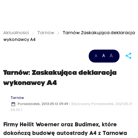
Aktualności
Tarnów
Tarnów: Zaskakująca deklaracja
wykonawcy A4
share
A
A
A
Tarnów: Zaskakująca deklaracja
wykonawcy A4
Tarnów
date_range
Poniedziałek, 2013.05.13 09:49
( Edytowany Poniedziałek, 2021.05.31
06:30 )
Firmy Heilit Woerner oraz Budimex, które
dokończą budowę autostrady A4 z Tarnowa