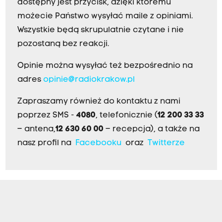
dostępny jest przycisk, dzięki któremu
możecie Państwo wysyłać maile z opiniami.
Wszystkie będą skrupulatnie czytane i nie
pozostaną bez reakcji.
Opinie można wysyłać też bezpośrednio na
adres
opinie@radiokrakow.pl
Zapraszamy również do kontaktu z nami
poprzez SMS -
4080
, telefonicznie (
12 200 33 33
– antena,
12 630 60 00
– recepcja), a także na
nasz profil na
Facebooku
oraz
Twitterze