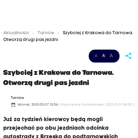
Aktualności
Tarnów
Szybciej z Krakowa do Tarnowa.
Otworzą drugi pas jezdni
share
A
A
A
Szybciej z Krakowa do Tarnowa.
Otworzą drugi pas jezdni
Tarnów
date_range
Wtorek, 2013.05.07 12:56
( Edytowany Poniedziałek, 2021.05.31 06:30 )
Już za tydzień kierowcy będą mogli
przejechać po obu jezdniach odcinka
autostrady z Brzeska do podtarnowskich