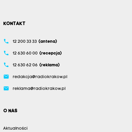
KONTAKT
phone
12 200 33 33
(antena)
phone
12 630 60 00
(recepcja)
phone
12 630 62 06
(reklama)
email
redakcja@radiokrakow.pl
email
reklama@radiokrakow.pl
O NAS
Aktualności