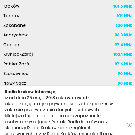
Kraków
101.6 MHz
Tarnów
101 MHz
Zakopane
100 MHz
Andrychów
98.8 MHz
Gorlice
97.4 MHz
Krynica-Zdrój
102.1 MHz
Rabka-Zdrój
87.6 MHz
Szczawnica
90 MHz
Nowy Sącz
90 MHz
Radio Kraków informuje,
iż od dnia 25 maja 2018 roku wprowadza
aktualizację polityki prywatności i zabezpieczeń w
zakresie przetwarzania danych osobowych.
Niniejsza informacja ma na celu zapoznanie
osoby korzystające z Portalu Radia Kraków oraz
słuchaczy Radia Kraków ze szczegółami
stosowanych przez Radio Kraków technologii oraz