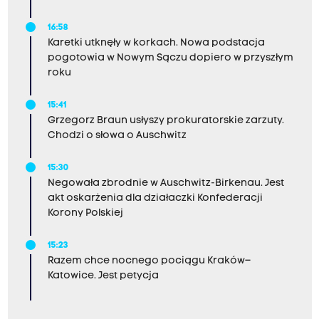
16:58
Karetki utknęły w korkach. Nowa podstacja
pogotowia w Nowym Sączu dopiero w przyszłym
roku
15:41
Grzegorz Braun usłyszy prokuratorskie zarzuty.
Chodzi o słowa o Auschwitz
15:30
Negowała zbrodnie w Auschwitz-Birkenau. Jest
akt oskarżenia dla działaczki Konfederacji
Korony Polskiej
15:23
Razem chce nocnego pociągu Kraków–
Katowice. Jest petycja