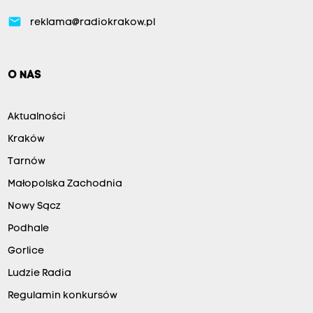
email
reklama@radiokrakow.pl
O NAS
Aktualności
Kraków
Tarnów
Małopolska Zachodnia
Nowy Sącz
Podhale
Gorlice
Ludzie Radia
Regulamin konkursów