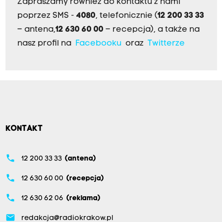
Zapraszamy również do kontaktu z nami
poprzez SMS -
4080
, telefonicznie (
12 200 33 33
– antena,
12 630 60 00
– recepcja), a także na
nasz profil na
Facebooku
oraz
Twitterze
KONTAKT
phone
12 200 33 33
(antena)
phone
12 630 60 00
(recepcja)
phone
12 630 62 06
(reklama)
email
redakcja@radiokrakow.pl