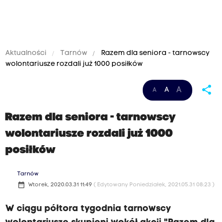
Aktualności
Tarnów
Razem dla seniora - tarnowscy
wolontariusze rozdali już 1000 posiłków
share
A
A
A
Razem dla seniora - tarnowscy
wolontariusze rozdali już 1000
posiłków
Tarnów
date_range
Wtorek, 2020.03.31 11:49
( Edytowany Poniedziałek, 2021.05.31 08:23 )
W ciągu półtora tygodnia tarnowscy