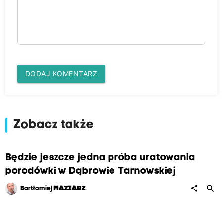
DODAJ KOMENTARZ
Zobacz także
Będzie jeszcze jedna próba uratowania
porodówki w Dąbrowie Tarnowskiej
search
share
Bartłomiej
MAZIARZ