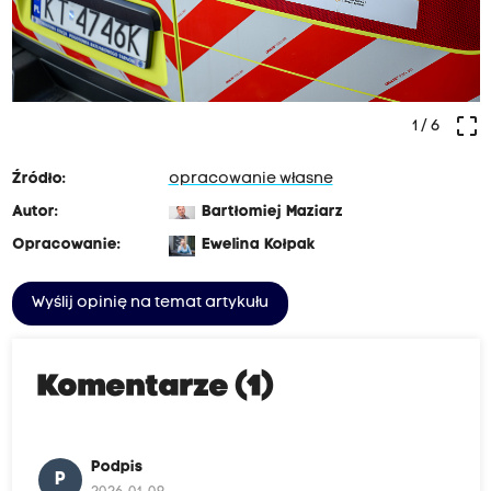
crop_free
1
/ 6
Źródło:
opracowanie własne
Autor:
Bartłomiej Maziarz
Opracowanie:
Ewelina Kołpak
Wyślij opinię na temat artykułu
Komentarze (1)
Podpis
P