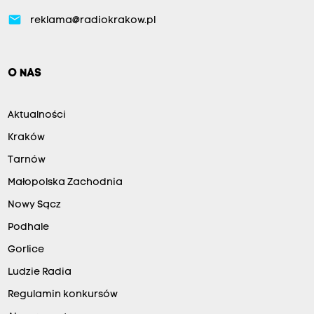
email
reklama@radiokrakow.pl
O NAS
Aktualności
Kraków
Tarnów
Małopolska Zachodnia
Nowy Sącz
Podhale
Gorlice
Ludzie Radia
Regulamin konkursów