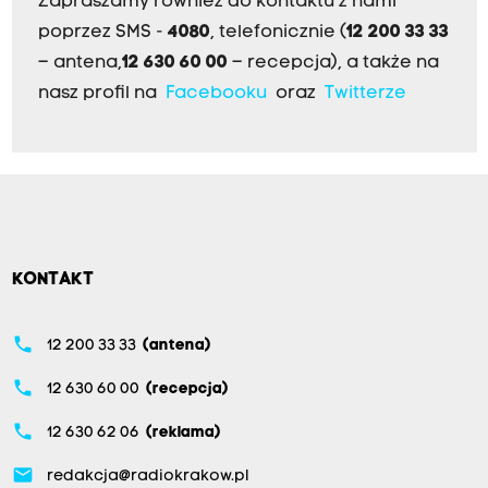
Zapraszamy również do kontaktu z nami
poprzez SMS -
4080
, telefonicznie (
12 200 33 33
– antena,
12 630 60 00
– recepcja), a także na
nasz profil na
Facebooku
oraz
Twitterze
KONTAKT
phone
12 200 33 33
(antena)
phone
12 630 60 00
(recepcja)
phone
12 630 62 06
(reklama)
email
redakcja@radiokrakow.pl