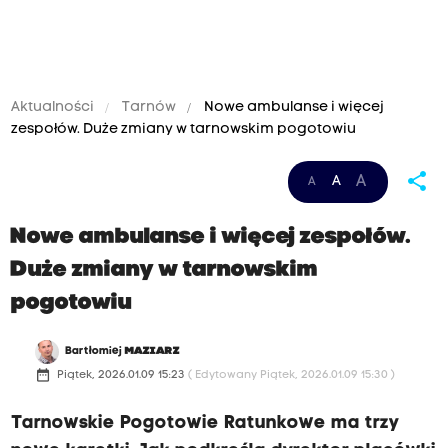
Aktualności
Tarnów
Nowe ambulanse i więcej
zespołów. Duże zmiany w tarnowskim pogotowiu
share
A
A
A
Nowe ambulanse i więcej zespołów.
Duże zmiany w tarnowskim
pogotowiu
Bartłomiej
MAZIARZ
date_range
Piątek, 2026.01.09 15:23
( Edytowany Piątek, 2026.01.09 15:30 )
Tarnowskie Pogotowie Ratunkowe ma trzy