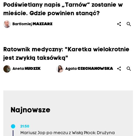
Podświetlany napis „Tarnów” zostanie w
mieście. Gdzie powinien stanąć?
search
share
Bartłomiej
MAZIARZ
Ratownik medyczny: "Karetka wielokrotnie
jest zwykłą taksówką"
search
share
Aneta
HUDZIK
Agata
CIECHANOWSKA
Najnowsze
21:50
Mariusz Jop po meczu z Wisłą Płock: Drużyna