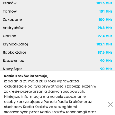
Kraków
101.6 MHz
Tarnów
101 MHz
Zakopane
100 MHz
Andrychów
98.8 MHz
Gorlice
97.4 MHz
Krynica-Zdrój
102.1 MHz
Rabka-Zdrój
87.6 MHz
Szczawnica
90 MHz
Nowy Sącz
90 MHz
Radio Kraków informuje,
iż od dnia 25 maja 2018 roku wprowadza
aktualizację polityki prywatności i zabezpieczeń w
zakresie przetwarzania danych osobowych.
Niniejsza informacja ma na celu zapoznanie
osoby korzystające z Portalu Radia Kraków oraz
słuchaczy Radia Kraków ze szczegółami
stosowanych przez Radio Kraków technologii oraz