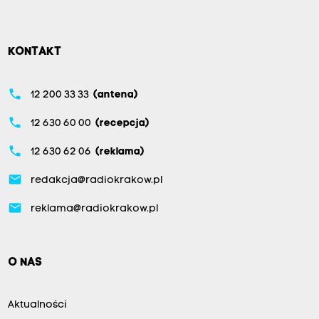
KONTAKT
phone
12 200 33 33
(antena)
phone
12 630 60 00
(recepcja)
phone
12 630 62 06
(reklama)
email
redakcja@radiokrakow.pl
email
reklama@radiokrakow.pl
O NAS
Aktualności