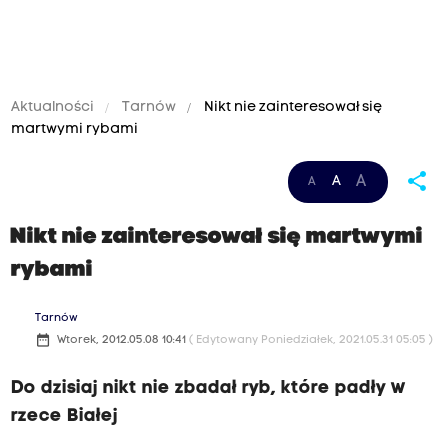
Aktualności
Tarnów
Nikt nie zainteresował się
martwymi rybami
share
A
A
A
Nikt nie zainteresował się martwymi
rybami
Tarnów
date_range
Wtorek, 2012.05.08 10:41
( Edytowany Poniedziałek, 2021.05.31 05:05 )
Do dzisiaj nikt nie zbadał ryb, które padły w
rzece Białej