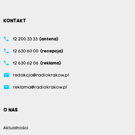
KONTAKT
phone
12 200 33 33
(antena)
phone
12 630 60 00
(recepcja)
phone
12 630 62 06
(reklama)
email
redakcja@radiokrakow.pl
email
reklama@radiokrakow.pl
O NAS
Aktualności