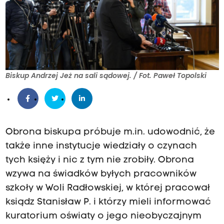
Biskup Andrzej Jeż na sali sądowej. / Fot. Paweł Topolski
Obrona biskupa próbuje m.in. udowodnić, że
także inne instytucje wiedziały o czynach
tych księży i nic z tym nie zrobiły. Obrona
wzywa na świadków byłych pracowników
szkoły w Woli Radłowskiej, w której pracował
ksiądz Stanisław P. i którzy mieli informować
kuratorium oświaty o jego nieobyczajnym