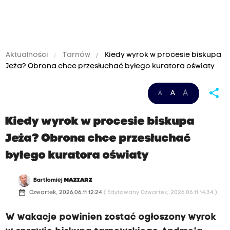
Aktualności
Tarnów
Kiedy wyrok w procesie biskupa
Jeża? Obrona chce przesłuchać byłego kuratora oświaty
share
A
A
A
Kiedy wyrok w procesie biskupa
Jeża? Obrona chce przesłuchać
byłego kuratora oświaty
Bartłomiej
MAZIARZ
date_range
Czwartek, 2026.06.11 12:24
( Edytowany Czwartek, 2026.06.11 14:34 )
W wakacje powinien zostać ogłoszony wyrok