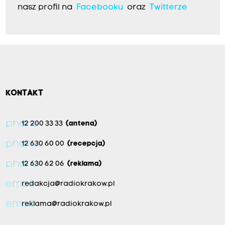
nasz profil na
Facebooku
oraz
Twitterze
KONTAKT
phone
12 200 33 33
(antena)
phone
12 630 60 00
(recepcja)
phone
12 630 62 06
(reklama)
email
redakcja@radiokrakow.pl
email
reklama@radiokrakow.pl