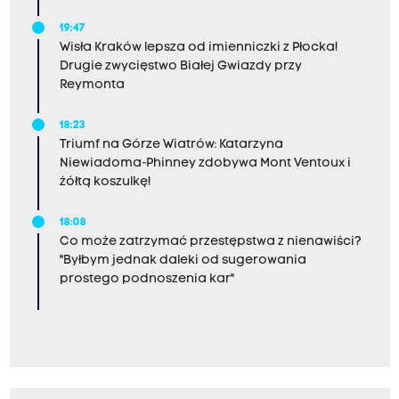
19:47
Wisła Kraków lepsza od imienniczki z Płocka!
Drugie zwycięstwo Białej Gwiazdy przy
Reymonta
18:23
Triumf na Górze Wiatrów: Katarzyna
Niewiadoma-Phinney zdobywa Mont Ventoux i
żółtą koszulkę!
18:08
Co może zatrzymać przestępstwa z nienawiści?
"Byłbym jednak daleki od sugerowania
prostego podnoszenia kar"