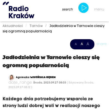
search
menu
Aktualności
Tarnów
Jadłodzielnia w Tarnowie cieszy
się ogromną popularnością
A
A
share
A
Jadłodzielnia w Tarnowie cieszy się
ogromną popularnością
Agnieszka
WROŃSKA-BĘBEN
date_range
Środa, 2023.09.27 08:03
( Edytowany Środa,
2023.09.27 08:12 )
Każdego dnia potrzebujemy wsparcia ze
strony ludzi dobrej woli w realizacji naszego