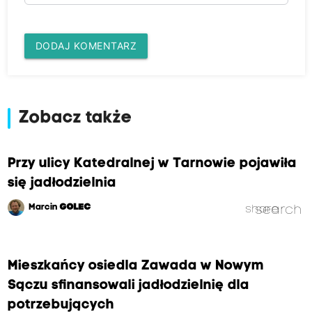
DODAJ KOMENTARZ
Zobacz także
Przy ulicy Katedralnej w Tarnowie pojawiła
się jadłodzielnia
Marcin
GOLEC
share
search
Mieszkańcy osiedla Zawada w Nowym
Sączu sfinansowali jadłodzielnię dla
potrzebujących