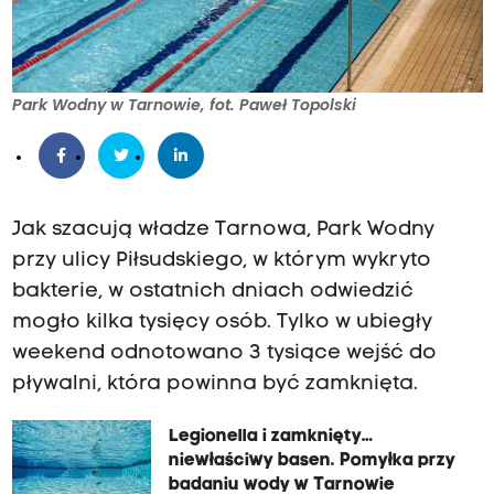
/
a
u
d
Park Wodny w Tarnowie, fot. Paweł Topolski
y
c
j
e
Jak szacują władze Tarnowa, Park Wodny
/
przy ulicy Piłsudskiego, w którym wykryto
p
bakterie, w ostatnich dniach odwiedzić
o
mogło kilka tysięcy osób. Tylko w ubiegły
-
weekend odnotowano 3 tysiące wejść do
b
pływalni, która powinna być zamknięta.
r
Legionella i zamknięty…
u
niewłaściwy basen. Pomyłka przy
k
badaniu wody w Tarnowie