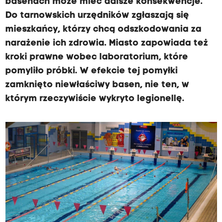
basenach może mieć dalsze konsekwencje.
f
w
Do tarnowskich urzędników zgłaszają się
m
.
mieszkańcy, którzy chcą odszkodowania za
a
r
narażenie ich zdrowia. Miasto zapowiada też
n
a
kroki prawne wobec laboratorium, które
d
pomyliło próbki. W efekcie tej pomyłki
i
zamknięto niewłaściwy basen, nie ten, w
o
którym rzeczywiście wykryto legionellę.
k
r
a
k
o
w
.
p
l