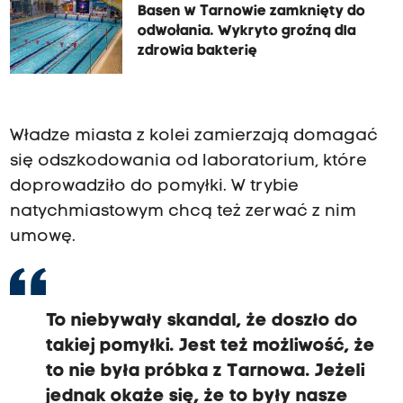
k
Basen w Tarnowie zamknięty do
i
odwołania. Wykryto groźną dla
zdrowia bakterię
e
-
e
l
Władze miasta z kolei zamierzają domagać
e
się odszkodowania od laboratorium, które
k
doprowadziło do pomyłki. W trybie
t
natychmiastowym chcą też zerwać z nim
r
umowę.
y
c
z
To niebywały skandal, że doszło do
n
takiej pomyłki. Jest też możliwość, że
e
to nie była próbka z Tarnowa. Jeżeli
-
jednak okaże się, że to były nasze