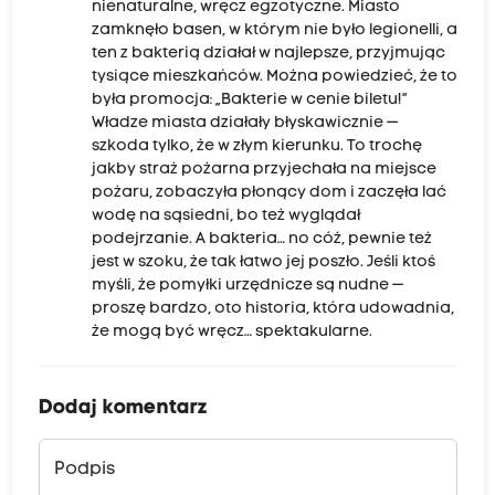
nienaturalne, wręcz egzotyczne. Miasto
zamknęło basen, w którym nie było legionelli, a
ten z bakterią działał w najlepsze, przyjmując
tysiące mieszkańców. Można powiedzieć, że to
była promocja: „Bakterie w cenie biletu!”
Władze miasta działały błyskawicznie —
szkoda tylko, że w złym kierunku. To trochę
jakby straż pożarna przyjechała na miejsce
pożaru, zobaczyła płonący dom i zaczęła lać
wodę na sąsiedni, bo też wyglądał
podejrzanie. A bakteria… no cóż, pewnie też
jest w szoku, że tak łatwo jej poszło. Jeśli ktoś
myśli, że pomyłki urzędnicze są nudne —
proszę bardzo, oto historia, która udowadnia,
że mogą być wręcz… spektakularne.
Dodaj komentarz
Podpis