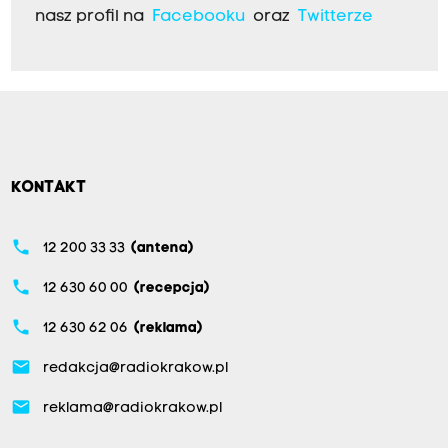
nasz profil na
Facebooku
oraz
Twitterze
KONTAKT
phone
12 200 33 33
(antena)
phone
12 630 60 00
(recepcja)
phone
12 630 62 06
(reklama)
email
redakcja@radiokrakow.pl
email
reklama@radiokrakow.pl