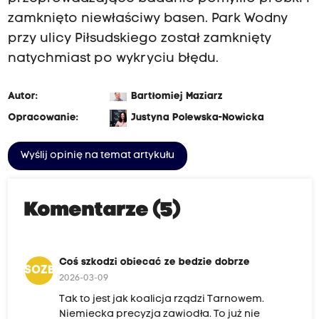
-
zamknięto niewłaściwy basen. Park Wodny
c
przy ulicy Piłsudskiego został zamknięty
z
natychmiast po wykryciu błędu.
a
s
Autor:
Bartłomiej Maziarz
-
Opracowanie:
Justyna Polewska-Nowicka
n
a
Wyślij opinię na temat artykułu
-
k
r
Komentarze (5)
a
k
Coś szkodzi obiecać ze bedzie dobrze
o
CSOZBD
2026-03-09
w
Tak to jest jak koalicja rządzi Tarnowem.
/
Niemiecka precyzja zawiodła. To już nie