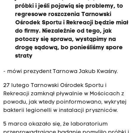
d
próbki i jeśli pojawią się problemy, to
o
regresowe roszczenia Tarnowski
r
Ośrodek Sportu i Rekreacji będzie miał
o
do firmy. Niezależnie od tego, jak
z
potoczy się sprawa, wystąpimy na
k
drogę sądową, bo ponieśliśmy spore
i
straty
-
b
- mówi prezydent Tarnowa Jakub Kwaśny.
e
z
27 lutego Tarnowski Ośrodek Sportu i
-
Rekreacji zamknął pływalnie w Mościcach z
k
powodu, jak wtedy poinformowano, wykrytej
o
bakterii legionelli w instalacji pryszniców.
n
5 marca okazało się, że laboratorium
i
przeprowadzające badanie pomyliło próbki i