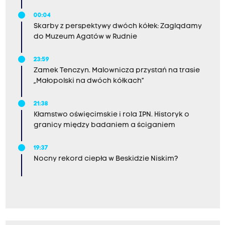
00:04
Skarby z perspektywy dwóch kółek: Zaglądamy
do Muzeum Agatów w Rudnie
23:59
Zamek Tenczyn. Malownicza przystań na trasie
„Małopolski na dwóch kółkach”
21:38
Kłamstwo oświęcimskie i rola IPN. Historyk o
granicy między badaniem a ściganiem
19:37
Nocny rekord ciepła w Beskidzie Niskim?