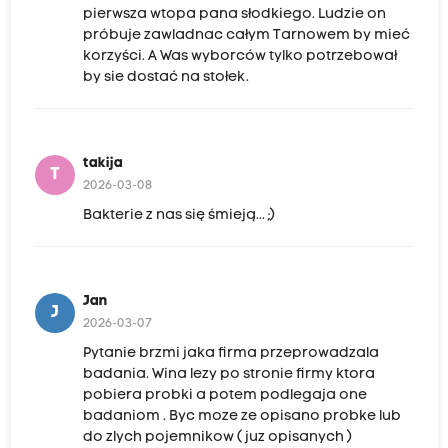
pierwsza wtopa pana słodkiego. Ludzie on
próbuje zawladnac całym Tarnowem by mieć
korzyści. A Was wyborców tylko potrzebował
by sie dostać na stołek.
takija
T
2026-03-08
Bakterie z nas się śmieją... ;)
Jan
J
2026-03-07
Pytanie brzmi jaka firma przeprowadzala
badania. Wina lezy po stronie firmy ktora
pobiera probki a potem podlegaja one
badaniom . Byc moze ze opisano probke lub
do zlych pojemnikow ( juz opisanych )