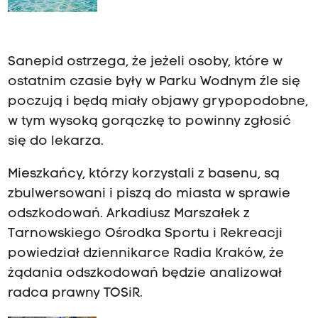
s
e
l
Sanepid ostrzega, że jeżeli osoby, które w
i
ostatnim czasie były w Parku Wodnym źle się
-
poczują i będą miały objawy grypopodobne,
j
w tym wysoką gorączkę to powinny zgłosić
e
się do lekarza.
z
d
Mieszkańcy, którzy korzystali z basenu, są
z
zbulwersowani i piszą do miasta w sprawie
a
odszkodowań. Arkadiusz Marszałek z
-
Tarnowskiego Ośrodka Sportu i Rekreacji
p
powiedział dziennikarce Radia Kraków, że
o
żądania odszkodowań będzie analizował
l
radca prawny TOSiR.
s