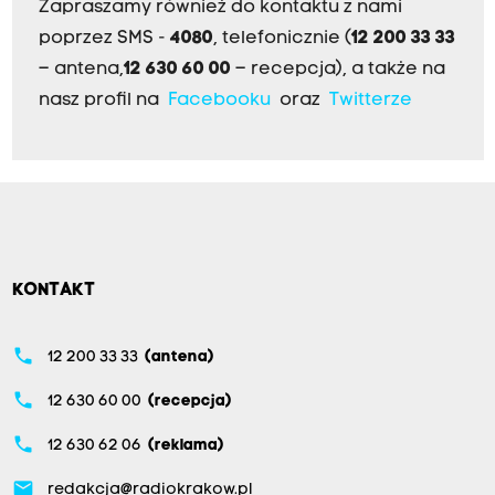
Zapraszamy również do kontaktu z nami
poprzez SMS -
4080
, telefonicznie (
12 200 33 33
– antena,
12 630 60 00
– recepcja), a także na
nasz profil na
Facebooku
oraz
Twitterze
KONTAKT
phone
12 200 33 33
(antena)
phone
12 630 60 00
(recepcja)
phone
12 630 62 06
(reklama)
email
redakcja@radiokrakow.pl