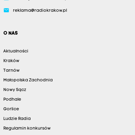
email
reklama@radiokrakow.pl
O NAS
Aktualności
Kraków
Tarnów
Małopolska Zachodnia
Nowy Sącz
Podhale
Gorlice
Ludzie Radia
Regulamin konkursów