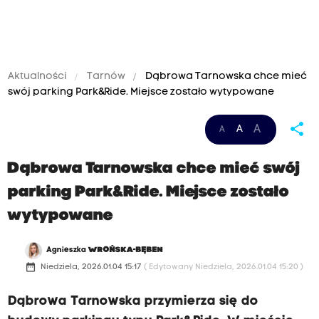
Aktualności
Tarnów
Dąbrowa Tarnowska chce mieć
swój parking Park&Ride. Miejsce zostało wytypowane
share
A
A
A
Dąbrowa Tarnowska chce mieć swój
parking Park&Ride. Miejsce zostało
wytypowane
Agnieszka
WROŃSKA-BĘBEN
date_range
Niedziela, 2026.01.04 15:17
( Edytowany Niedziela, 2026.01.04 15:20 )
Dąbrowa Tarnowska przymierza się do