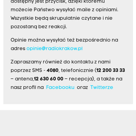
dostępny jest przycisk, dzięki któremu
możecie Państwo wysyłać maile z opiniami.
Wszystkie będą skrupulatnie czytane i nie
pozostaną bez reakcji.
Opinie można wysyłać też bezpośrednio na
adres
opinie@radiokrakow.pl
Zapraszamy również do kontaktu z nami
poprzez SMS -
4080
, telefonicznie (
12 200 33 33
– antena,
12 630 60 00
– recepcja), a także na
nasz profil na
Facebooku
oraz
Twitterze