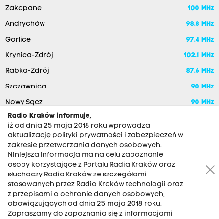
Zakopane
100 MHz
Andrychów
98.8 MHz
Gorlice
97.4 MHz
Krynica-Zdrój
102.1 MHz
Rabka-Zdrój
87.6 MHz
Szczawnica
90 MHz
Nowy Sącz
90 MHz
Radio Kraków informuje,
iż od dnia 25 maja 2018 roku wprowadza
aktualizację polityki prywatności i zabezpieczeń w
zakresie przetwarzania danych osobowych.
Niniejsza informacja ma na celu zapoznanie
osoby korzystające z Portalu Radia Kraków oraz
słuchaczy Radia Kraków ze szczegółami
stosowanych przez Radio Kraków technologii oraz
RADIO KRAKÓW SA. Aleja Juliusza Słowackiego 22, 30-007
z przepisami o ochronie danych osobowych,
Kraków
obowiązujących od dnia 25 maja 2018 roku.
Zapraszamy do zapoznania się z informacjami
Antena: 12 200 33 33