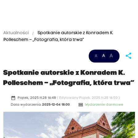
Aktualności
Spotkanie autorskie z Konradem K.
Polleschem – „Fotografia, która trwa”
share
A
A
A
Spotkanie autorskie z Konradem K.
Polleschem – „Fotografia, która trwa”
date_range
Piątek, 2025.11.28 16:48
( Edytowany Piątek, 2025.11.28 16:50 )
money
Data wydarzenia:
2025-12-04 18:00
Wydarzenie darmowe