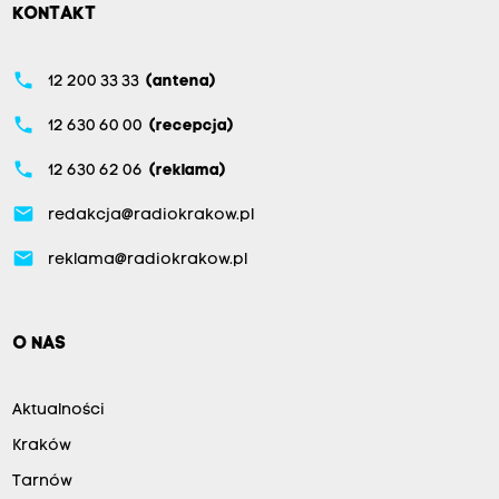
KONTAKT
phone
12 200 33 33
(antena)
phone
12 630 60 00
(recepcja)
phone
12 630 62 06
(reklama)
email
redakcja@radiokrakow.pl
email
reklama@radiokrakow.pl
O NAS
Aktualności
Kraków
Tarnów