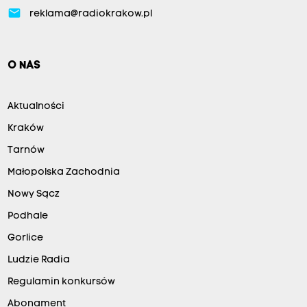
email
reklama@radiokrakow.pl
O NAS
Aktualności
Kraków
Tarnów
Małopolska Zachodnia
Nowy Sącz
Podhale
Gorlice
Ludzie Radia
Regulamin konkursów
Abonament