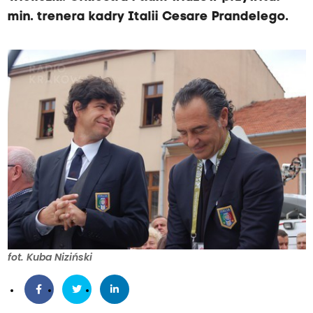
min. trenera kadry Italii Cesare Prandelego.
fot. Kuba Niziński