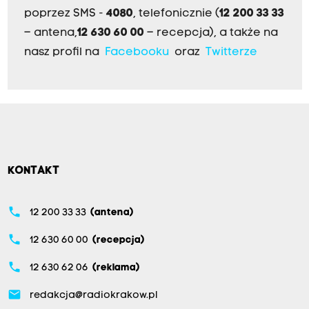
poprzez SMS -
4080
, telefonicznie (
12 200 33 33
– antena,
12 630 60 00
– recepcja), a także na
nasz profil na
Facebooku
oraz
Twitterze
KONTAKT
phone
12 200 33 33
(antena)
phone
12 630 60 00
(recepcja)
phone
12 630 62 06
(reklama)
email
redakcja@radiokrakow.pl