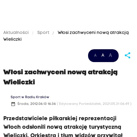
Aktualności
Sport
Włosi zachwyceni nową atrakcją
Wieliczki
share
A
A
A
Włosi zachwyceni nową atrakcją
Wieliczki
Sport w Radiu Kraków
date_range
Środa, 2012.06.13 16:36
( Edytowany Poniedziałek, 2021.05.31 06:49 )
Przedstawiciele piłkarskiej reprezentacji
Włoch odsłonili nową atrakcję turystyczną
Wieliczki. Orkiestra i tłum widzów przywitał