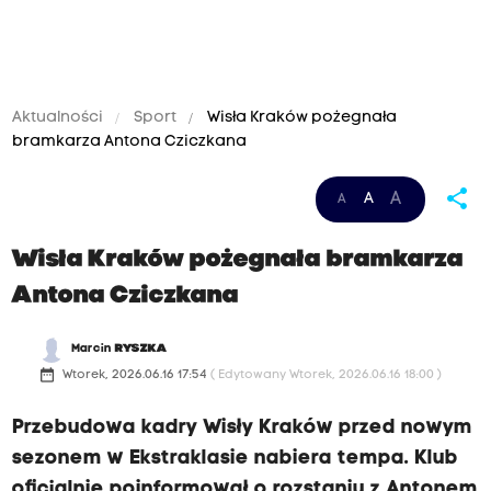
Aktualności
Sport
Wisła Kraków pożegnała
bramkarza Antona Cziczkana
share
A
A
A
Wisła Kraków pożegnała bramkarza
Antona Cziczkana
Marcin
RYSZKA
date_range
Wtorek, 2026.06.16 17:54
( Edytowany Wtorek, 2026.06.16 18:00 )
Przebudowa kadry Wisły Kraków przed nowym
sezonem w Ekstraklasie nabiera tempa. Klub
oficjalnie poinformował o rozstaniu z Antonem