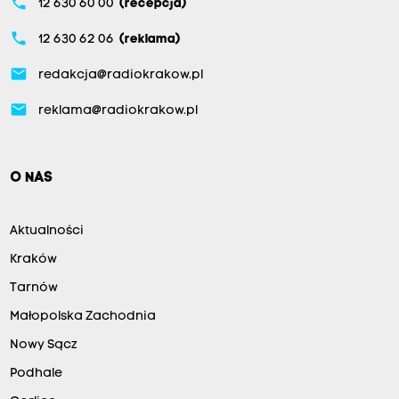
phone
12 630 60 00
(recepcja)
phone
12 630 62 06
(reklama)
email
redakcja@radiokrakow.pl
email
reklama@radiokrakow.pl
O NAS
Aktualności
Kraków
Tarnów
Małopolska Zachodnia
Nowy Sącz
Podhale