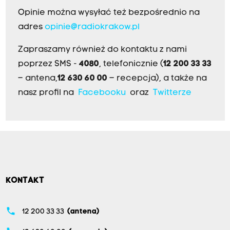
Opinie można wysyłać też bezpośrednio na
adres
opinie@radiokrakow.pl
Zapraszamy również do kontaktu z nami
poprzez SMS -
4080
, telefonicznie (
12 200 33 33
– antena,
12 630 60 00
– recepcja), a także na
nasz profil na
Facebooku
oraz
Twitterze
KONTAKT
phone
12 200 33 33
(antena)