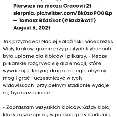
Pierwszy na meczu Cracovii 21
sierpnia.
pic.twitter.com/Bk0zoPO0Qp
— Tomasz Bździkot (@BzdzikotT)
August 6, 2021
Jak przyznawał Maciej Bałaźiński, wiceprezes
Wisły Kraków, granie przy pustych trybunach
było upiorne dla kibiców i piłkarzy: - Mecze
piłkarskie rozgrywa się dla emocji, które
wywarzają. Jedyną drogo do tego, abyśmy
mogli grać i uczestniczyć w tych
widowiskach przy pełnym stadionie wydaje
się być szczepienie.
- Zapraszam wszystkich kibiców. Każdy kibic,
który zaszczepi się w punkcie przy stadionie,