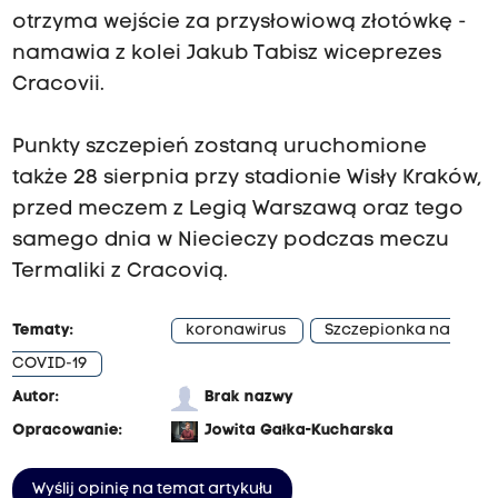
otrzyma wejście za przysłowiową złotówkę -
namawia z kolei Jakub Tabisz wiceprezes
Cracovii.
Punkty szczepień zostaną uruchomione
także 28 sierpnia przy stadionie Wisły Kraków,
przed meczem z Legią Warszawą oraz tego
samego dnia w Niecieczy podczas meczu
Termaliki z Cracovią.
Tematy:
koronawirus
Szczepionka na
COVID-19
Autor:
Brak nazwy
Opracowanie:
Jowita Gałka-Kucharska
Wyślij opinię na temat artykułu