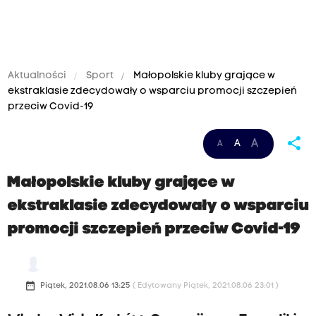
Aktualności
Sport
Małopolskie kluby grające w
ekstraklasie zdecydowały o wsparciu promocji szczepień
przeciw Covid-19
share
A
A
A
Małopolskie kluby grające w
ekstraklasie zdecydowały o wsparciu
promocji szczepień przeciw Covid-19
date_range
Piątek, 2021.08.06 13:25
( Edytowany Piątek, 2021.08.06 23:01 )