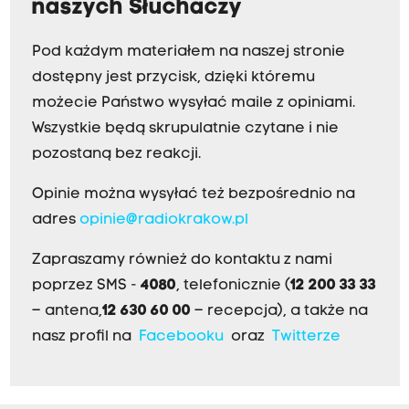
naszych Słuchaczy
Pod każdym materiałem na naszej stronie
dostępny jest przycisk, dzięki któremu
możecie Państwo wysyłać maile z opiniami.
Wszystkie będą skrupulatnie czytane i nie
pozostaną bez reakcji.
Opinie można wysyłać też bezpośrednio na
adres
opinie@radiokrakow.pl
Zapraszamy również do kontaktu z nami
poprzez SMS -
4080
, telefonicznie (
12 200 33 33
– antena,
12 630 60 00
– recepcja), a także na
nasz profil na
Facebooku
oraz
Twitterze