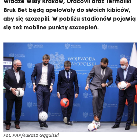
Władze Wisły Kraków, Cracovii oraz Termaliki
Bruk Bet będą apelowały do swoich kibiców,
aby się szczepili. W pobliżu stadionów pojawią
się też mobilne punkty szczepień.
Fot. PAP/Łukasz Gągulski