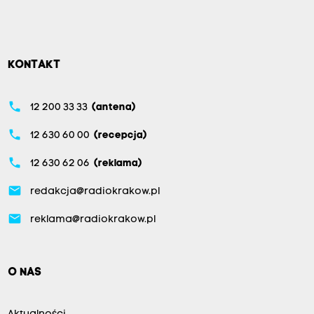
KONTAKT
phone
12 200 33 33
(antena)
phone
12 630 60 00
(recepcja)
phone
12 630 62 06
(reklama)
email
redakcja@radiokrakow.pl
email
reklama@radiokrakow.pl
O NAS