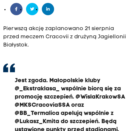
Pierwszą akcję zaplanowano 21 sierpnia
przed meczem Cracovii z drużyną Jagiellonii
Białystok.
Jest zgoda. Małopolskie kluby
@_Ekstraklasa_
wspólnie biorą się za
promocję szczepień.
@WislaKrakowSA
@MKSCracoviaSSA
oraz
@BB_Termalica
apelują wspólnie z
@Lukasz_Kmita
do szczepień. Będą
ustawione punkty przed stadionami.