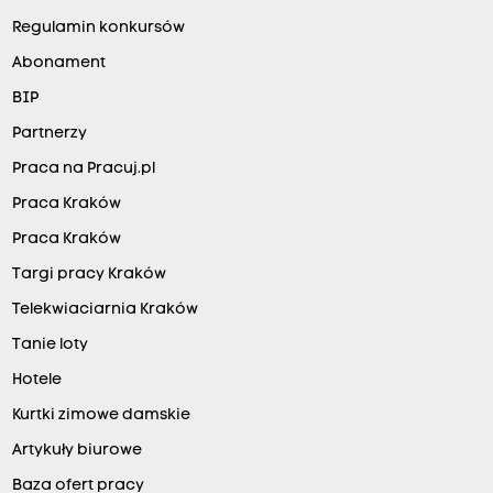
e
Regulamin konkursów
n
i
Abonament
o
BIP
w
Partnerzy
c
Praca na Pracuj.pl
a
Praca Kraków
,
Praca Kraków
z
Targi pracy Kraków
m
i
Telekwiaciarnia Kraków
e
Tanie loty
n
Hotele
i
Kurtki zimowe damskie
ł
Artykuły biurowe
a
Baza ofert pracy