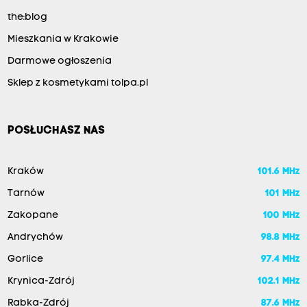
n
the:blog
i
e
Mieszkania w Krakowie
k
Darmowe ogłoszenia
t
Sklep z kosmetykami tolpa.pl
ó
r
POSŁUCHASZ NAS
e
s
w
Kraków
101.6 MHz
o
Tarnów
101 MHz
j
Zakopane
100 MHz
e
Andrychów
98.8 MHz
z
Gorlice
97.4 MHz
a
Krynica-Zdrój
102.1 MHz
c
Rabka-Zdrój
87.6 MHz