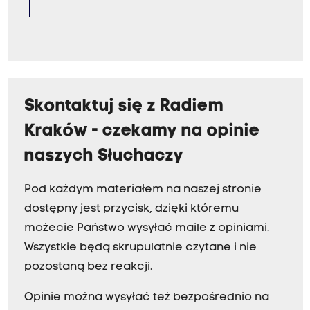
t
a
p
o
z
m
Skontaktuj się z Radiem
i
Kraków - czekamy na opinie
a
naszych Słuchaczy
n
i
Pod każdym materiałem na naszej stronie
e
dostępny jest przycisk, dzięki któremu
t
możecie Państwo wysyłać maile z opiniami.
r
Wszystkie będą skrupulatnie czytane i nie
e
pozostaną bez reakcji.
n
e
Opinie można wysyłać też bezpośrednio na