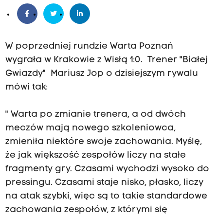
o
z
n
a
W poprzedniej rundzie Warta Poznań
ń
wygrała w Krakowie z Wisłą 1:0. Trener "Białej
Gwiazdy" Mariusz Jop o dzisiejszym rywalu
w
mówi tak:
y
g
" Warta po zmianie trenera, a od dwóch
r
meczów mają nowego szkoleniowca,
a
zmieniła niektóre swoje zachowania. Myślę,
ł
że jak większość zespołów liczy na stałe
a
fragmenty gry. Czasami wychodzi wysoko do
w
pressingu. Czasami staje nisko, płasko, liczy
K
na atak szybki, więc są to takie standardowe
r
zachowania zespołów, z którymi się