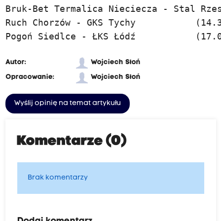
i
Bruk-Bet Termalica Nieciecza - Stal Rzes
a
Ruch Chorzów - GKS Tychy           (14.3
z
Pogoń Siedlce - ŁKS Łódź           (17.
d
y
Autor:
Wojciech Słoń
"
Opracowanie:
Wojciech Słoń
M
Wyślij opinię na temat artykułu
a
r
i
Komentarze (0)
u
s
Brak komentarzy
z
J
o