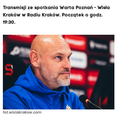
i
e
Transmisji ze spotkania Warta Poznań - Wisła
j
Kraków w Radiu Kraków. Początek o godz.
r
19:30.
u
n
d
z
i
e
W
a
r
t
a
P
fot.wislakrakow.com