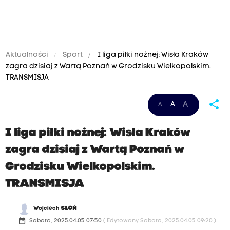
Aktualności
Sport
I liga piłki nożnej: Wisła Kraków
zagra dzisiaj z Wartą Poznań w Grodzisku Wielkopolskim.
TRANSMISJA
W
share
A
A
A
p
o
I liga piłki nożnej: Wisła Kraków
p
zagra dzisiaj z Wartą Poznań w
r
Grodzisku Wielkopolskim.
z
TRANSMISJA
e
d
Wojciech
SŁOŃ
n
date_range
Sobota, 2025.04.05 07:50
( Edytowany Sobota, 2025.04.05 09:20 )