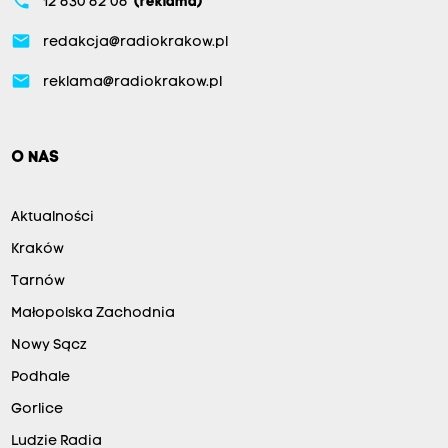
phone
w
12 630 62 06
(reklama)
m
email
redakcja@radiokrakow.pl
a
email
reklama@radiokrakow.pl
j
ą
n
O NAS
o
w
Aktualności
e
Kraków
g
o
Tarnów
s
Małopolska Zachodnia
z
Nowy Sącz
k
Podhale
o
Gorlice
l
Ludzie Radia