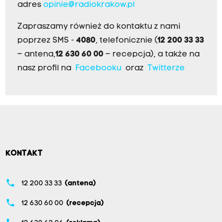
r
adres
opinie@radiokrakow.pl
a
Zapraszamy również do kontaktu z nami
,
poprzez SMS -
4080
, telefonicznie (
12 200 33 33
a
– antena,
12 630 60 00
– recepcja), a także na
o
nasz profil na
Facebooku
oraz
Twitterze
d
d
w
ó
c
h
m
KONTAKT
e
c
phone
12 200 33 33
(antena)
z
phone
12 630 60 00
(recepcja)
ó