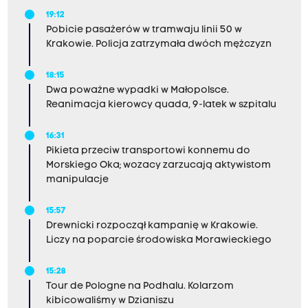
a
19:12
l
Pobicie pasażerów w tramwaju linii 50 w
u
Krakowie. Policja zatrzymała dwóch mężczyzn
m
ó
18:15
Dwa poważne wypadki w Małopolsce.
w
Reanimacja kierowcy quada, 9-latek w szpitalu
i
t
16:31
Pikieta przeciw transportowi konnemu do
a
Morskiego Oka; wozacy zarzucają aktywistom
k
manipulacje
:
15:57
Drewnicki rozpoczął kampanię w Krakowie.
"
Liczy na poparcie środowiska Morawieckiego
W
a
15:28
Tour de Pologne na Podhalu. Kolarzom
r
kibicowaliśmy w Dzianiszu