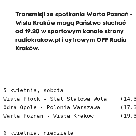
T
Transmisji ze spotkania Warta Poznań -
r
Wisła Kraków mogą Państwo słuchać
e
od 19.30 w sportowym kanale strony
n
radiokrakow.pl i cyfrowym OFF Radiu
e
Kraków.
r
"
B
i
a
5 kwietnia, sobota

ł
Wisła Płock - Stal Stalowa Wola    (14.3
e
Odra Opole - Polonia Warszawa      (17.3
j
Warta Poznań - Wisła Kraków        (19.3
G
w
6 kwietnia, niedziela
