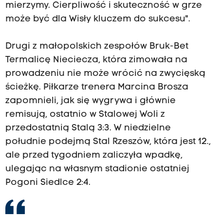
a
mierzymy. Cierpliwość i skuteczność w grze
k
może być dla Wisły kluczem do sukcesu".
o
w
Drugi z małopolskich zespołów Bruk-Bet
i
Termalicę Nieciecza, która zimowała na
e
prowadzeniu nie może wrócić na zwycięską
z
ścieżkę. Piłkarze trenera Marcina Brosza
W
zapomnieli, jak się wygrywa i głównie
i
remisują, ostatnio w Stalowej Woli z
s
przedostatnią Stalą 3:3. W niedzielne
ł
południe podejmą Stal Rzeszów, która jest 12.,
ą
ale przed tygodniem zaliczyła wpadkę,
1
ulegając na własnym stadionie ostatniej
:
Pogoni Siedlce 2:4.
0
.