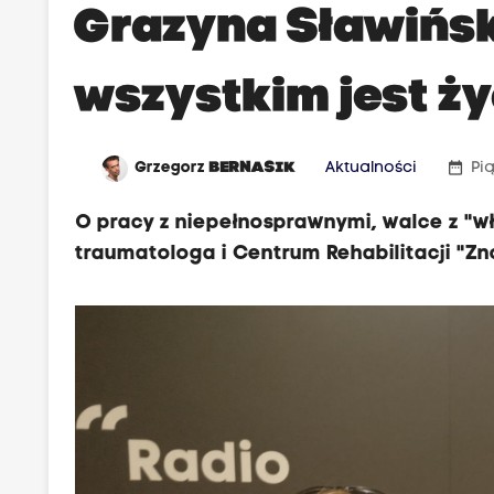
Grazyna Sławińsk
wszystkim jest życ
date_range
Grzegorz
BERNASIK
Aktualności
Pią
O pracy z niepełnosprawnymi, walce z "w
traumatologa i Centrum Rehabilitacji "Z