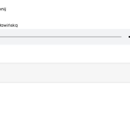
nij
ławińską