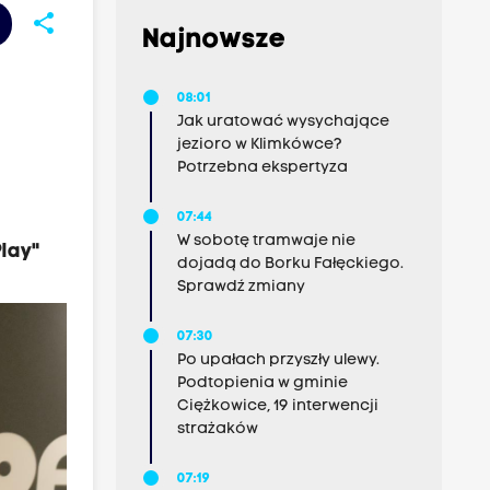
share
Najnowsze
08:01
Jak uratować wysychające
jezioro w Klimkówce?
Potrzebna ekspertyza
07:44
W sobotę tramwaje nie
lay"
dojadą do Borku Fałęckiego.
Sprawdź zmiany
07:30
Po upałach przyszły ulewy.
Podtopienia w gminie
Ciężkowice, 19 interwencji
strażaków
07:19