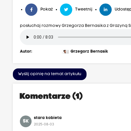
Pokaż
Tweetnij
Udostęp
posłuchaj rozmowy Grzegorza Bernasika z Grazyną S
Autor:
Grzegorz Bernasik
Wyślij opinię na temat artykułu
Komentarze (1)
stara kobieta
SK
2025-08-03