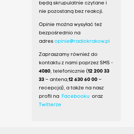
będą skrupulatnie czytane i
nie pozostaną bez reakcji.
Opinie można wysyłać też
bezpośrednio na
adres
opinie@radiokrakow.pl
Zapraszamy również do
kontaktu z nami poprzez SMS -
4080
, telefonicznie (
12 200 33
33
– antena,
12 630 60 00
–
recepcja), a także na nasz
profil na
Facebooku
oraz
Twitterze