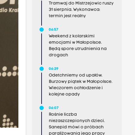
Tramwaj do Mistrzejowic ruszy
31 sierpnia. Wykonawca:
termin jest realny
06:57
Weekend z kolarskimi
emocjami w Małopolsce.
Będą spore utrudnienia na
drogach
06:29
Odetchniemy od upałów.
Burzowy piątek w Małopolsce.
Wieczorem ochłodzenie i
kolejne opady
06:07
Rośnie liczba
niezaszczepionych dzieci.
Sanepid mówi o próbach
paraliżowania jego pracy