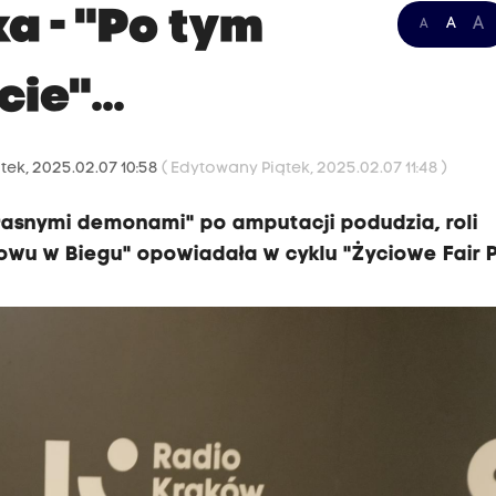
a - "Po tym
A
A
A
ie"...
tek, 2025.02.07 10:58
( Edytowany Piątek, 2025.02.07 11:48 )
łasnymi demonami" po amputacji podudzia, roli
nowu w Biegu" opowiadała w cyklu "Życiowe Fair P