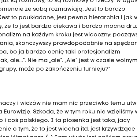
i już są rozmowy, to są rozmowy o rzeczy. W ogól
omencie ze sobą rozmawiają. Jest to bardzo
Jest to poukładane, jest pewna hierarchia i jak 
ę, że to jest bardzo ciekawa i bardzo mocna dru
sjonalizm na każdym kroku jest widoczny: począw
ania, skończywszy prawdopodobnie na spędza
a, bo ja bardzo cenię taki profesjonalizm
ak, ale...”. Nie ma „ale”. „Ale” jest w czasie wolnym
grupy, może po zakończeniu turnieju?”
chaczy i widzów nie mam nic przeciwko temu utw
urowizję. Szkoda, że w tym roku nie wzięliśmy w
 i coś polskiego. I ta piosenka jest taka, jacy
e o tym, że to jest wiocha itd. jest krzywdzące