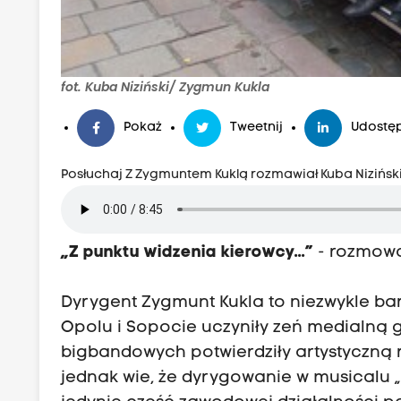
fot. Kuba Niziński/ Zygmun Kukla
Pokaż
Tweetnij
Udostęp
Posłuchaj Z Zygmuntem Kuklą rozmawiał Kuba Nizińsk
„Z punktu widzenia kierowcy...”
- rozmowa
Dyrygent Zygmunt Kukla to niezwykle ba
Opolu i Sopocie uczyniły zeń medialną 
bigbandowych potwierdziły artystyczną r
jednak wie, że dyrygowanie w musicalu „