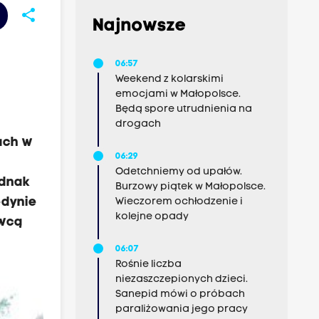
share
Najnowsze
06:57
Weekend z kolarskimi
emocjami w Małopolsce.
Będą spore utrudnienia na
drogach
ach w
06:29
Odetchniemy od upałów.
ednak
Burzowy piątek w Małopolsce.
edynie
Wieczorem ochłodzenie i
kolejne opady
owcą
06:07
Rośnie liczba
niezaszczepionych dzieci.
Sanepid mówi o próbach
paraliżowania jego pracy