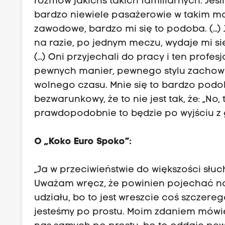
rozmów jakichś takich familiarnych. Jeśl
bardzo niewiele pasażerowie w takim m
zawodowe, bardzo mi się to podoba. (…) 
na razie, po jednym meczu, wydaje mi si
(…) Oni przyjechali do pracy i ten profe
pewnych manier, pewnego stylu zachow
wolnego czasu. Mnie się to bardzo podob
bezwarunkowy, że to nie jest tak, że: „No, t
prawdopodobnie to będzie po wyjściu z 
O „Koko Euro Spoko”:
„Ja w przeciwieństwie do większości słu
Uważam wręcz, że powinien pojechać na E
udziału, bo to jest wreszcie coś szczerego
jesteśmy po prostu. Moim zdaniem mówieni