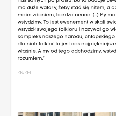
nas samych po prostu, bo to oddaje pewie
ma duże walory, żeby stać się hitem, a co
moim zdaniem, bardzo cenne. (…) My mamy,
wstydzimy. To jest ewenement w skali świ
wstydził swojego folkloru i nazywał go wi
kompleks naszego narodu, chłopskiego w 
dla nich folklor to jest coś najpiękniej
właśnie. A my od tego odchodzimy, wstydzi
rozumiem.”
KN/KM