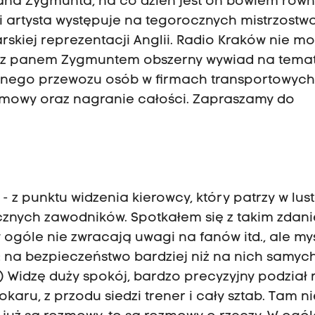
na Zygmunta, na co dzień jest on bowiem równie
oli artysta występuje na tegorocznych mistrzostw
arskiej reprezentacji Anglii. Radio Kraków nie m
ło z panem Zygmuntem obszerny wywiad na temat 
cznego przewozu osób w firmach transportowych
zmowy oraz nagranie całości. Zapraszamy do
- z punktu widzenia kierowcy, który patrzy w lust
cznych zawodników. Spotkałem się z takim zdani
ogóle nie zwracają uwagi na fanów itd., ale myś
: na bezpieczeństwo bardziej niż na nich samych
(…) Widzę duży spokój, bardzo precyzyjny podział 
tokaru, z przodu siedzi trener i cały sztab. Tam 