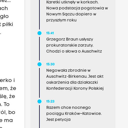
ż...
Karetki utknęły w korkach.
ach
Nowa podstacja pogotowia w
Nowym Sączu dopiero w
ogło
przyszłym roku
piłki
.
15:41
Grzegorz Braun usłyszy
prokuratorskie zarzuty.
Chodzi o słowa o Auschwitz
15:30
Negowała zbrodnie w
Auschwitz-Birkenau. Jest akt
erko i
oskarżenia dla działaczki
em, że
Konfederacji Korony Polskiej
lę, że
15:23
. To
Razem chce nocnego
ról, bo
pociągu Kraków–Katowice.
Jest petycja
nie ma