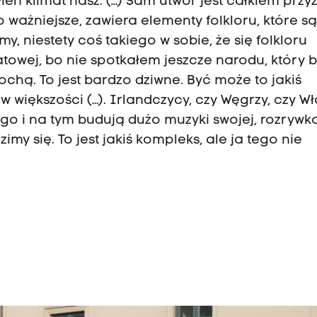
n klimat nasz. (…) Sam utwór jest całkiem przyz
 ważniejsze, zawiera elementy folkloru, które są
 niestety coś takiego w sobie, że się folkloru
atowej, bo nie spotkałem jeszcze narodu, który b
ochą. To jest bardzo dziwne. Być może to jakiś
większości (…). Irlandczycy, czy Węgrzy, czy Wł
szego i na tym budują dużo muzyki swojej, rozrywk
my się. To jest jakiś kompleks, ale ja tego nie