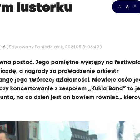
m lusterku
A
A
A
1:16
( Edytowany Poniedziałek, 2021.05.31 06:49 )
rwna postać. Jego pamiętne występy na festiwal
wiazdę, a nagrody za prowadzenie orkiestr
ngę jego twórczej działalności. Niewiele osób j
 czy koncertowanie z zespołem „Kukla Band” to j
nta, na co dzień jest on bowiem również... kier