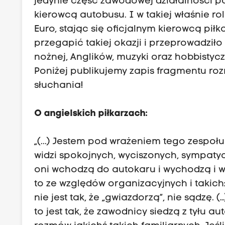
jedynie część zawodowej działalności pa
kierowcą autobusu. I w takiej właśnie r
Euro, stając się oficjalnym kierowcą piłk
przegapić takiej okazji i przeprowadzi
nożnej, Anglików, muzyki oraz hobbisty
Poniżej publikujemy zapis fragmentu ro
słuchania!
O angielskich piłkarzach:
„(...) Jestem pod wrażeniem tego zespołu 
widzi spokojnych, wyciszonych, sympaty
oni wchodzą do autokaru i wychodzą i w 
to ze względów organizacyjnych i takich
nie jest tak, że „gwiazdorzą”, nie sądzę. 
to jest tak, że zawodnicy siedzą z tyłu au