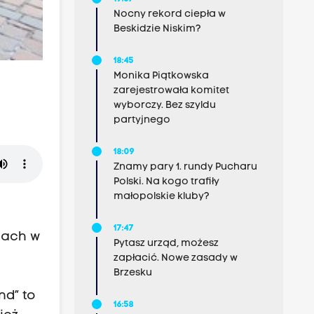
Nocny rekord ciepła w
Beskidzie Niskim?
18:45
Monika Piątkowska
zarejestrowała komitet
wyborczy. Bez szyldu
partyjnego
18:09
Znamy pary 1. rundy Pucharu
Polski. Na kogo trafiły
małopolskie kluby?
17:47
lach w
Pytasz urząd, możesz
zapłacić. Nowe zasady w
Brzesku
nd” to
16:58