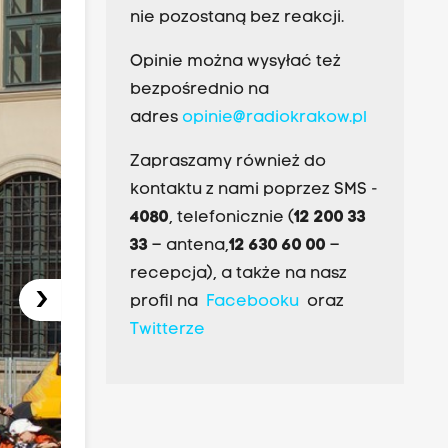
nie pozostaną bez reakcji.
Opinie można wysyłać też
bezpośrednio na
adres
opinie@radiokrakow.pl
Zapraszamy również do
kontaktu z nami poprzez SMS -
4080
, telefonicznie (
12 200 33
33
– antena,
12 630 60 00
–
recepcja), a także na nasz
›
profil na
Facebooku
oraz
Twitterze