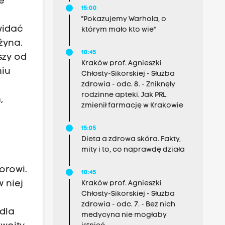
e
15:00
"Pokazujemy Warhola, o
widać
którym mało kto wie"
żyna.
10:45
szy od
Kraków prof. Agnieszki
niu
Chłosty-Sikorskiej - Służba
zdrowia - odc. 8. - Zniknęły
rodzinne apteki. Jak PRL
,
zmienił farmację w Krakowie
15:05
Dieta a zdrowa skóra. Fakty,
mity i to, co naprawdę działa
orowi.
10:45
 niej
Kraków prof. Agnieszki
Chłosty-Sikorskiej - Służba
zdrowia - odc. 7. - Bez nich
 dla
medycyna nie mogłaby