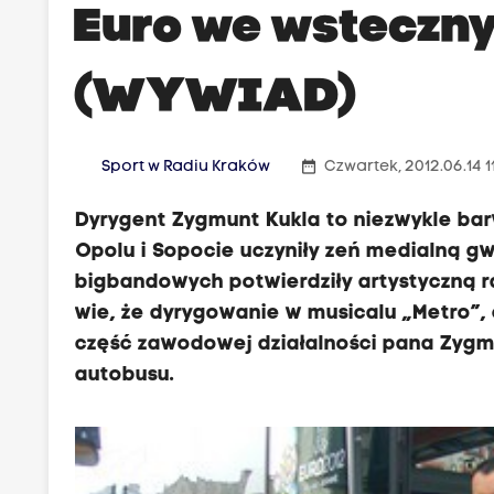
Euro we wsteczny
(WYWIAD)
date_range
Sport w Radiu Kraków
Czwartek, 2012.06.14 1
Dyrygent Zygmunt Kukla to niezwykle ba
Opolu i Sopocie uczyniły zeń medialną g
bigbandowych potwierdziły artystyczną ra
wie, że dyrygowanie w musicalu „Metro”,
część zawodowej działalności pana Zygmu
autobusu.