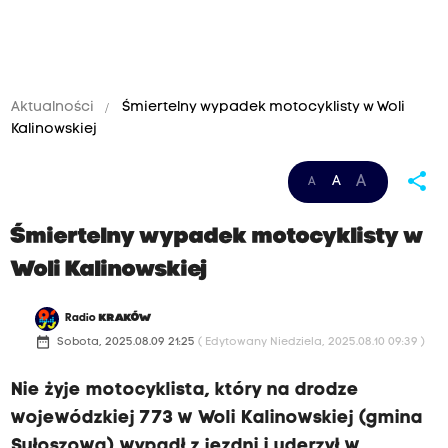
Aktualności
Śmiertelny wypadek motocyklisty w Woli
Kalinowskiej
share
A
A
A
Śmiertelny wypadek motocyklisty w
Woli Kalinowskiej
Radio
KRAKÓW
date_range
Sobota, 2025.08.09 21:25
( Edytowany Niedziela, 2025.08.10 09:39 )
Nie żyje motocyklista, który na drodze
wojewódzkiej 773 w Woli Kalinowskiej (gmina
Sułoszowa) wypadł z jezdni i uderzył w