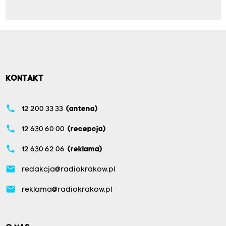
KONTAKT
phone
12 200 33 33
(antena)
phone
12 630 60 00
(recepcja)
phone
12 630 62 06
(reklama)
email
redakcja@radiokrakow.pl
email
reklama@radiokrakow.pl