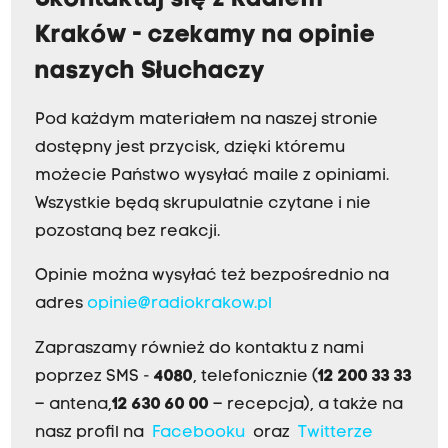
Skontaktuj się z Radiem
Kraków - czekamy na opinie
naszych Słuchaczy
Pod każdym materiałem na naszej stronie
dostępny jest przycisk, dzięki któremu
możecie Państwo wysyłać maile z opiniami.
Wszystkie będą skrupulatnie czytane i nie
pozostaną bez reakcji.
Opinie można wysyłać też bezpośrednio na
adres
opinie@radiokrakow.pl
Zapraszamy również do kontaktu z nami
poprzez SMS -
4080
, telefonicznie (
12 200 33 33
– antena,
12 630 60 00
– recepcja), a także na
nasz profil na
Facebooku
oraz
Twitterze