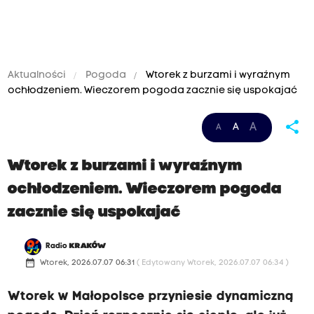
Aktualności
Pogoda
Wtorek z burzami i wyraźnym
ochłodzeniem. Wieczorem pogoda zacznie się uspokajać
share
A
A
A
Wtorek z burzami i wyraźnym
ochłodzeniem. Wieczorem pogoda
zacznie się uspokajać
Radio
KRAKÓW
date_range
Wtorek, 2026.07.07 06:31
( Edytowany Wtorek, 2026.07.07 06:34 )
Wtorek w Małopolsce przyniesie dynamiczną