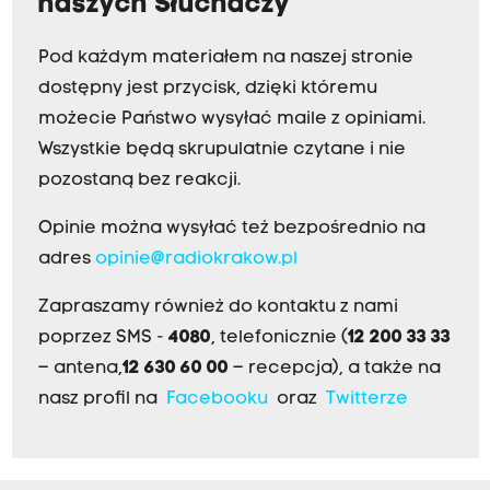
naszych Słuchaczy
Pod każdym materiałem na naszej stronie
dostępny jest przycisk, dzięki któremu
możecie Państwo wysyłać maile z opiniami.
Wszystkie będą skrupulatnie czytane i nie
pozostaną bez reakcji.
Opinie można wysyłać też bezpośrednio na
adres
opinie@radiokrakow.pl
Zapraszamy również do kontaktu z nami
poprzez SMS -
4080
, telefonicznie (
12 200 33 33
– antena,
12 630 60 00
– recepcja), a także na
nasz profil na
Facebooku
oraz
Twitterze