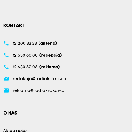
KONTAKT
phone
12 200 33 33
(antena)
phone
12 630 60 00
(recepcja)
phone
12 630 62 06
(reklama)
email
redakcja@radiokrakow.pl
email
reklama@radiokrakow.pl
O NAS
Aktualności