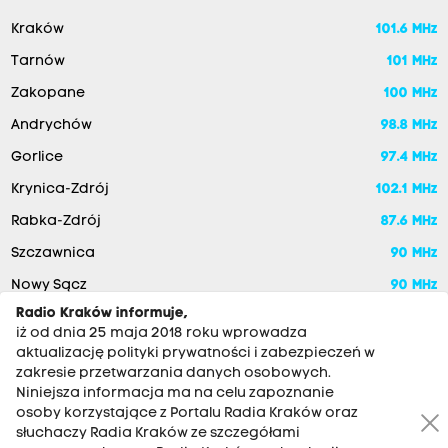
Kraków
101.6 MHz
Tarnów
101 MHz
Zakopane
100 MHz
Andrychów
98.8 MHz
Gorlice
97.4 MHz
Krynica-Zdrój
102.1 MHz
Rabka-Zdrój
87.6 MHz
Szczawnica
90 MHz
Nowy Sącz
90 MHz
Radio Kraków informuje,
iż od dnia 25 maja 2018 roku wprowadza
aktualizację polityki prywatności i zabezpieczeń w
zakresie przetwarzania danych osobowych.
Niniejsza informacja ma na celu zapoznanie
osoby korzystające z Portalu Radia Kraków oraz
słuchaczy Radia Kraków ze szczegółami