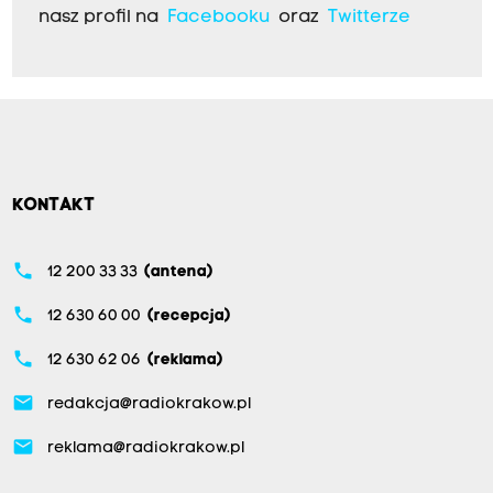
nasz profil na
Facebooku
oraz
Twitterze
KONTAKT
phone
12 200 33 33
(antena)
phone
12 630 60 00
(recepcja)
phone
12 630 62 06
(reklama)
email
redakcja@radiokrakow.pl
email
reklama@radiokrakow.pl