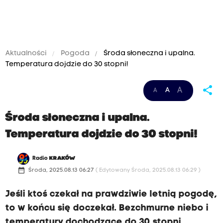
Aktualności
Pogoda
Środa słoneczna i upalna.
Temperatura dojdzie do 30 stopni!
share
A
A
A
Środa słoneczna i upalna.
Temperatura dojdzie do 30 stopni!
Radio
KRAKÓW
date_range
Środa, 2025.08.13 06:27
( Edytowany Środa, 2025.08.13 06:29 )
Jeśli ktoś czekał na prawdziwie letnią pogodę,
to w końcu się doczekał. Bezchmurne niebo i
temperatury dochodzące do 30 stopni