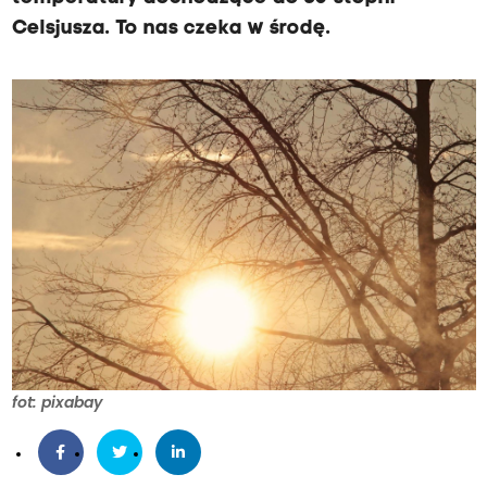
Celsjusza. To nas czeka w środę.
fot: pixabay