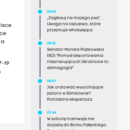
08:54
„Zagłosuj na mojego psa”.
Uwaga na oszustwo, które
lsce
przejmuje WhatsAppa
bce
Na
08:15
Senator Monika Piątkowska
(KO): "Pomysł deportowania
niepracujących Ukraińców to
7-19
demagogia"
h
08:01
Jak uratować wysychające
jezioro w Klimkówce?
Potrzebna ekspertyza
07:44
W sobotę tramwaje nie
dojadą do Borku Fałęckiego.