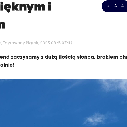
pięknym i
A
A
A
m
9
( Edytowany Piątek, 2025.08.15 07:11 )
end zaczynamy z dużą ilością słońca, brakiem ch
alnie!