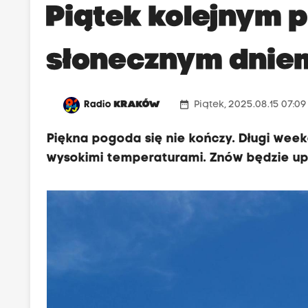
Piątek kolejnym 
słonecznym dnie
date_range
Radio
KRAKÓW
Piątek, 2025.08.15 07:0
Piękna pogoda się nie kończy. Długi week
wysokimi temperaturami. Znów będzie up