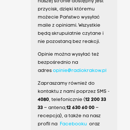
naszej stronie dostępny jest
przycisk, dzięki któremu
możecie Państwo wysyłać
maile z opiniami. Wszystkie
będą skrupulatnie czytane i
nie pozostaną bez reakcji.
Opinie można wysyłać też
bezpośrednio na
adres
opinie@radiokrakow.pl
Zapraszamy również do
kontaktu z nami poprzez SMS -
4080
, telefonicznie (
12 200 33
33
– antena,
12 630 60 00
–
recepcja), a także na nasz
profil na
Facebooku
oraz