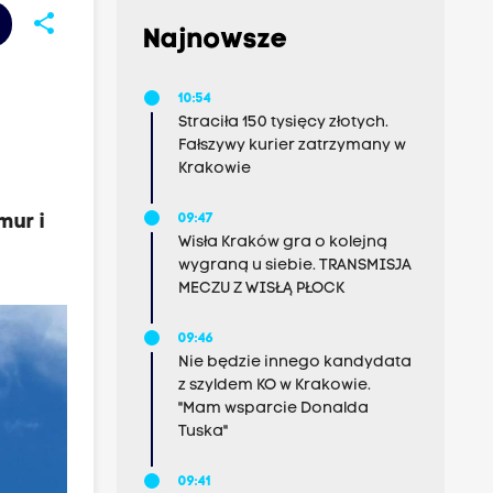
share
Najnowsze
10:54
Straciła 150 tysięcy złotych.
Fałszywy kurier zatrzymany w
Krakowie
mur i
09:47
Wisła Kraków gra o kolejną
wygraną u siebie. TRANSMISJA
MECZU Z WISŁĄ PŁOCK
09:46
Nie będzie innego kandydata
z szyldem KO w Krakowie.
"Mam wsparcie Donalda
Tuska"
09:41