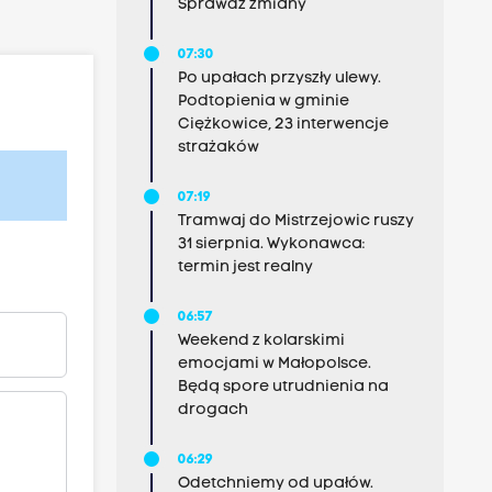
Sprawdź zmiany
07:30
Po upałach przyszły ulewy.
Podtopienia w gminie
Ciężkowice, 23 interwencje
strażaków
07:19
Tramwaj do Mistrzejowic ruszy
31 sierpnia. Wykonawca:
termin jest realny
06:57
Weekend z kolarskimi
emocjami w Małopolsce.
Będą spore utrudnienia na
drogach
06:29
Odetchniemy od upałów.