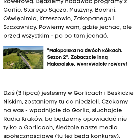
Rowerową. Będziemy nadawać programy z
Gorlic, Starego Sącza, Muszyny, Bochni,
Oświęcimia, Krzeszowic, Zakopanego i
Szczawnicy. Powiemy wam, gdzie jechać, ale
przed wszystkim - po co tam jechać.
"Małopolska na dwóch kółkach.
Sezon 2". Zobaczcie inną
Małopolskę, wygrywajcie rowery!
Dziś (3 lipca) jesteśmy w Gorlicach i Beskidzie
Niskim, zostaniemy tu do niedzieli. Czekamy
na was - wpadnijcie do Gorlic, słuchajcie
Radia Kraków, bo będziemy opowiadać nie
tylko o Gorlicach, śledźcie nasze media
społecznościowe (tu też będą konkursy).