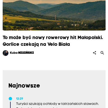
To może być nowy rowerowy hit Małopolski.
Gorlice czekają na Velo Biała
search
share
Kuba
NIZIŃSKI
Najnowsze
12:29
Turyści szukają ochłody w tatrzańskich stawach.