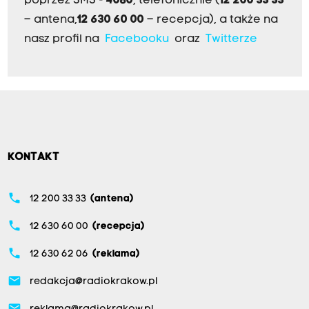
poprzez SMS -
4080
, telefonicznie (
12 200 33 33
– antena,
12 630 60 00
– recepcja), a także na
nasz profil na
Facebooku
oraz
Twitterze
KONTAKT
phone
12 200 33 33
(antena)
phone
12 630 60 00
(recepcja)
phone
12 630 62 06
(reklama)
email
redakcja@radiokrakow.pl
email