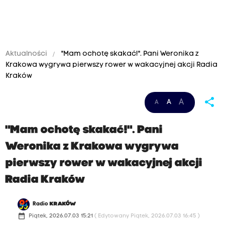
Aktualności
"Mam ochotę skakać!". Pani Weronika z
Krakowa wygrywa pierwszy rower w wakacyjnej akcji Radia
Kraków
share
A
A
A
"Mam ochotę skakać!". Pani
Weronika z Krakowa wygrywa
pierwszy rower w wakacyjnej akcji
Radia Kraków
Radio
KRAKÓW
date_range
Piątek, 2026.07.03 15:21
( Edytowany Piątek, 2026.07.03 16:45 )