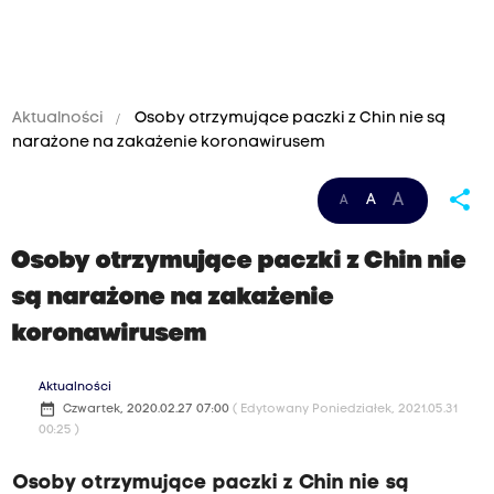
Aktualności
Osoby otrzymujące paczki z Chin nie są
narażone na zakażenie koronawirusem
share
A
A
A
Osoby otrzymujące paczki z Chin nie
są narażone na zakażenie
koronawirusem
Aktualności
date_range
Czwartek, 2020.02.27 07:00
( Edytowany Poniedziałek, 2021.05.31
00:25 )
Osoby otrzymujące paczki z Chin nie są