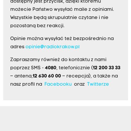
dostępny jest przycisk, dzięki któremu
możecie Państwo wysyłać maile z opiniami.
Wszystkie będą skrupulatnie czytane i nie
pozostaną bez reakcji.
Opinie można wysyłać też bezpośrednio na
adres
opinie@radiokrakow.pl
Zapraszamy również do kontaktu z nami
poprzez SMS -
4080
, telefonicznie (
12 200 33 33
– antena,
12 630 60 00
– recepcja), a także na
nasz profil na
Facebooku
oraz
Twitterze