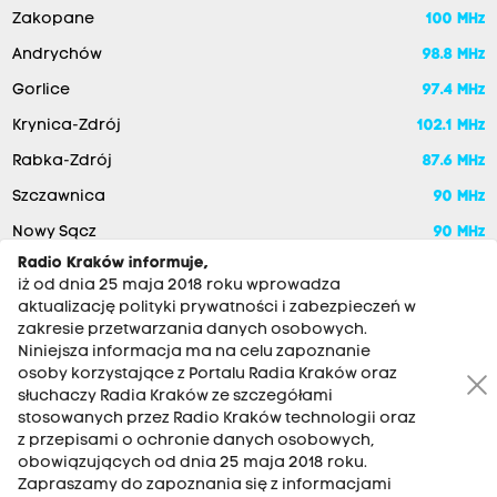
Zakopane
100 MHz
Andrychów
98.8 MHz
Gorlice
97.4 MHz
Krynica-Zdrój
102.1 MHz
Rabka-Zdrój
87.6 MHz
Szczawnica
90 MHz
Nowy Sącz
90 MHz
Radio Kraków informuje,
iż od dnia 25 maja 2018 roku wprowadza
aktualizację polityki prywatności i zabezpieczeń w
zakresie przetwarzania danych osobowych.
Niniejsza informacja ma na celu zapoznanie
osoby korzystające z Portalu Radia Kraków oraz
słuchaczy Radia Kraków ze szczegółami
stosowanych przez Radio Kraków technologii oraz
RADIO KRAKÓW SA. Aleja Juliusza Słowackiego 22, 30-007
z przepisami o ochronie danych osobowych,
Kraków
obowiązujących od dnia 25 maja 2018 roku.
Zapraszamy do zapoznania się z informacjami
Antena: 12 200 33 33