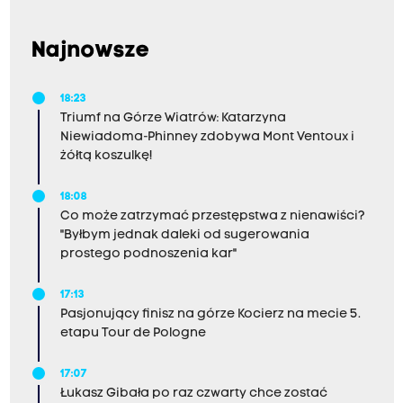
Najnowsze
18:23
Triumf na Górze Wiatrów: Katarzyna
Niewiadoma-Phinney zdobywa Mont Ventoux i
żółtą koszulkę!
18:08
Co może zatrzymać przestępstwa z nienawiści?
"Byłbym jednak daleki od sugerowania
prostego podnoszenia kar"
17:13
Pasjonujący finisz na górze Kocierz na mecie 5.
etapu Tour de Pologne
17:07
Łukasz Gibała po raz czwarty chce zostać