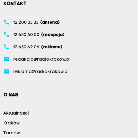
KONTAKT
phone
12 200 33 33
(antena)
phone
12 630 60 00
(recepcja)
phone
12 630 62 06
(reklama)
email
redakcja@radiokrakow.pl
email
reklama@radiokrakow.pl
O NAS
Aktualności
Kraków
Tarnów