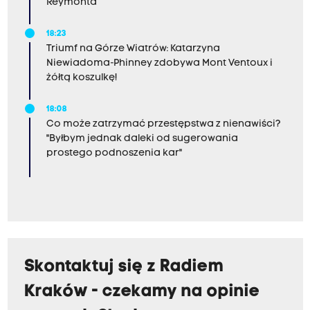
Reymonta
18:23
Triumf na Górze Wiatrów: Katarzyna
Niewiadoma-Phinney zdobywa Mont Ventoux i
żółtą koszulkę!
18:08
Co może zatrzymać przestępstwa z nienawiści?
"Byłbym jednak daleki od sugerowania
prostego podnoszenia kar"
Skontaktuj się z Radiem
Kraków - czekamy na opinie