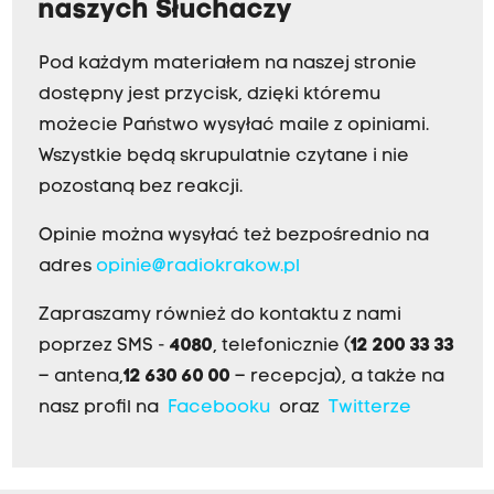
naszych Słuchaczy
Pod każdym materiałem na naszej stronie
dostępny jest przycisk, dzięki któremu
możecie Państwo wysyłać maile z opiniami.
Wszystkie będą skrupulatnie czytane i nie
pozostaną bez reakcji.
Opinie można wysyłać też bezpośrednio na
adres
opinie@radiokrakow.pl
Zapraszamy również do kontaktu z nami
poprzez SMS -
4080
, telefonicznie (
12 200 33 33
– antena,
12 630 60 00
– recepcja), a także na
nasz profil na
Facebooku
oraz
Twitterze