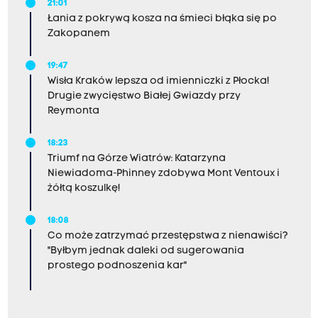
21:01
Łania z pokrywą kosza na śmieci błąka się po
Zakopanem
19:47
Wisła Kraków lepsza od imienniczki z Płocka!
Drugie zwycięstwo Białej Gwiazdy przy
Reymonta
18:23
Triumf na Górze Wiatrów: Katarzyna
Niewiadoma-Phinney zdobywa Mont Ventoux i
żółtą koszulkę!
18:08
Co może zatrzymać przestępstwa z nienawiści?
"Byłbym jednak daleki od sugerowania
prostego podnoszenia kar"