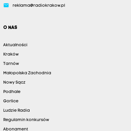
email
reklama@radiokrakow.pl
O NAS
Aktualności
Kraków
Tarnów
Małopolska Zachodnia
Nowy Sącz
Podhale
Gorlice
Ludzie Radia
Regulamin konkursów
Abonament