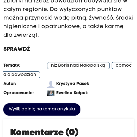
Zbiórki na rzecz powodzian odbywają się w
całym regionie. Do wytyczonych punktów
można przynosić wodę pitną, żywność, środki
higieniczne i opatrunkowe, a także karmę
dla zwierząt.
SPRAWDŹ
Tematy:
niż Boris nad Małopolską
pomoc
dla powodzian
Autor:
Krystyna Pasek
Opracowanie:
Ewelina Kołpak
Wyślij opinię na temat artykułu
Komentarze (0)