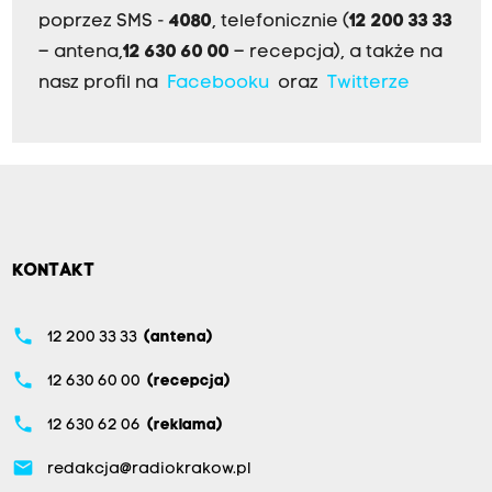
poprzez SMS -
4080
, telefonicznie (
12 200 33 33
– antena,
12 630 60 00
– recepcja), a także na
nasz profil na
Facebooku
oraz
Twitterze
KONTAKT
phone
12 200 33 33
(antena)
phone
12 630 60 00
(recepcja)
phone
12 630 62 06
(reklama)
email
redakcja@radiokrakow.pl