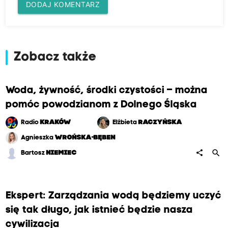
DODAJ KOMENTARZ
Zobacz także
Woda, żywność, środki czystości – można
pomóc powodzianom z Dolnego Śląska
Radio
KRAKÓW
Elżbieta
RACZYŃSKA
Agnieszka
WROŃSKA-BĘBEN
search
share
Bartosz
NIEMIEC
Ekspert: Zarządzania wodą będziemy uczyć
się tak długo, jak istnieć będzie nasza
cywilizacja