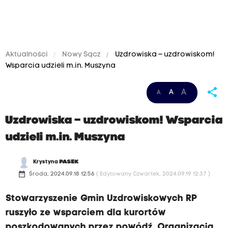
Aktualności
Nowy Sącz
Uzdrowiska – uzdrowiskom!
Wsparcia udzieli m.in. Muszyna
share
A
A
A
Uzdrowiska – uzdrowiskom! Wsparcia
udzieli m.in. Muszyna
Krystyna
PASEK
date_range
Środa, 2024.09.18 12:56
( Edytowany Czwartek, 2024.09.19 12:37 )
Stowarzyszenie Gmin Uzdrowiskowych RP
ruszyło ze wsparciem dla kurortów
poszkodowanych przez powódź. Organizacja