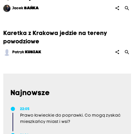
search
share
Jacek
BAŃKA
Karetka z Krakowa jedzie na tereny
powodziowe
search
share
Patryk
KUBIAK
Najnowsze
22:05
Prawo łowieckie do poprawki. Co mogą zyskać
mieszkańcy miast i wsi?