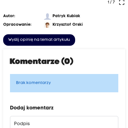
crop_free
1
/ 7
Autor:
Patryk Kubiak
Opracowanie:
Krzysztof Orski
Wyślij opinię na temat artykułu
Komentarze (0)
Brak komentarzy
Dodaj komentarz
Podpis