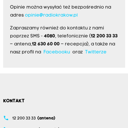
Opinie można wysyłać też bezpośrednio na
adres
opinie@radiokrakow.pl
Zapraszamy również do kontaktu z nami
poprzez SMS -
4080
, telefonicznie (
12 200 33 33
– antena,
12 630 60 00
– recepcja), a także na
nasz profil na
Facebooku
oraz
Twitterze
KONTAKT
phone
12 200 33 33
(antena)