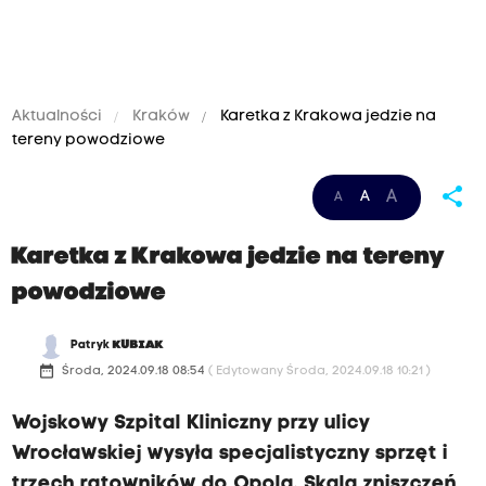
Aktualności
Kraków
Karetka z Krakowa jedzie na
tereny powodziowe
share
A
A
A
Karetka z Krakowa jedzie na tereny
powodziowe
Patryk
KUBIAK
date_range
Środa, 2024.09.18 08:54
( Edytowany Środa, 2024.09.18 10:21 )
Wojskowy Szpital Kliniczny przy ulicy
Wrocławskiej wysyła specjalistyczny sprzęt i
trzech ratowników do Opola. Skala zniszczeń