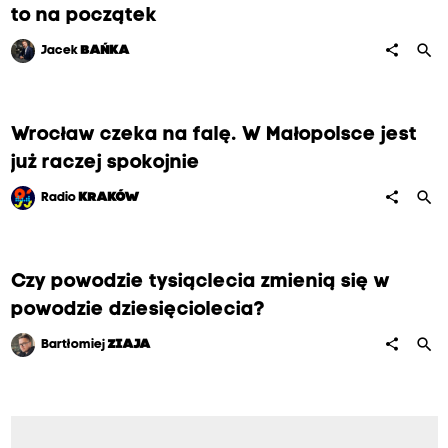
to na początek
search
share
Jacek
BAŃKA
Wrocław czeka na falę. W Małopolsce jest
już raczej spokojnie
search
share
Radio
KRAKÓW
Czy powodzie tysiąclecia zmienią się w
powodzie dziesięciolecia?
search
share
Bartłomiej
ZIAJA