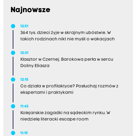
Najnowsze
12:51
364 tys. dzieci żyje w skrajnym ubóstwie. W
takich rodzinach nikt nie myśli o wakacjach
12:31
Klasztor w Czernej. Barokowa perła w sercu
Doliny Eliasza
12:15
Co działa w profilaktyce? Posłuchaj rozmów z
ekspertami i praktykami
11:43
Kolejarskie zagadki na sądeckim rynku. W
niedzielę literacki escape room
11:15