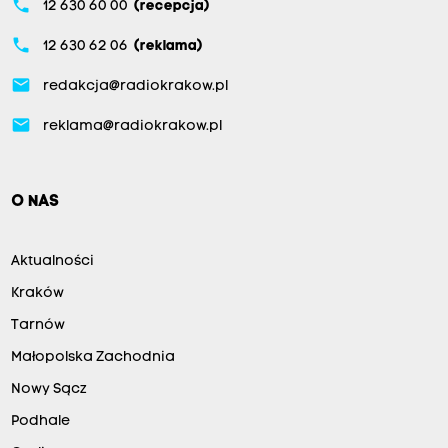
phone
12 630 60 00
(recepcja)
phone
12 630 62 06
(reklama)
email
redakcja@radiokrakow.pl
email
reklama@radiokrakow.pl
O NAS
Aktualności
Kraków
Tarnów
Małopolska Zachodnia
Nowy Sącz
Podhale