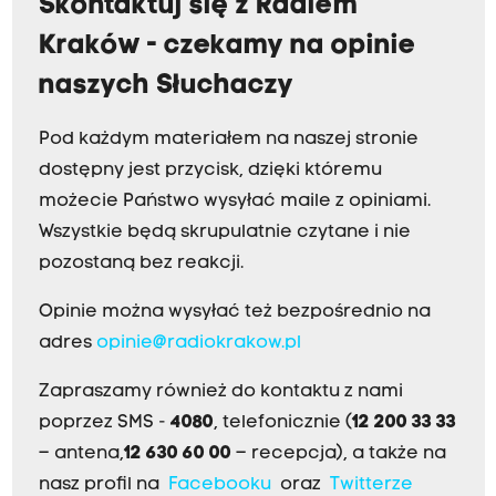
Skontaktuj się z Radiem
Kraków - czekamy na opinie
naszych Słuchaczy
Pod każdym materiałem na naszej stronie
dostępny jest przycisk, dzięki któremu
możecie Państwo wysyłać maile z opiniami.
Wszystkie będą skrupulatnie czytane i nie
pozostaną bez reakcji.
Opinie można wysyłać też bezpośrednio na
adres
opinie@radiokrakow.pl
Zapraszamy również do kontaktu z nami
poprzez SMS -
4080
, telefonicznie (
12 200 33 33
– antena,
12 630 60 00
– recepcja), a także na
nasz profil na
Facebooku
oraz
Twitterze