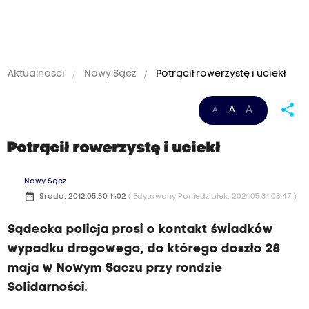
Aktualności
Nowy Sącz
Potrącił rowerzystę i uciekł
share
A
A
A
Potrącił rowerzystę i uciekł
Nowy Sącz
date_range
Środa, 2012.05.30 11:02
( Edytowany Poniedziałek, 2021.05.31 08:47 )
Sądecka policja prosi o kontakt świadków
wypadku drogowego, do którego doszło 28
maja w Nowym Saczu przy rondzie
Solidarności.