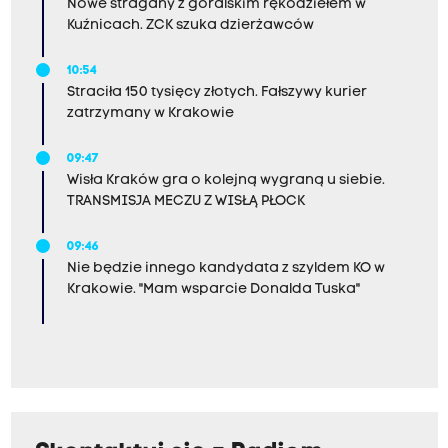
Nowe stragany z góralskim rękodziełem w
Kuźnicach. ZCK szuka dzierżawców
10:54
Straciła 150 tysięcy złotych. Fałszywy kurier
zatrzymany w Krakowie
09:47
Wisła Kraków gra o kolejną wygraną u siebie.
TRANSMISJA MECZU Z WISŁĄ PŁOCK
09:46
Nie będzie innego kandydata z szyldem KO w
Krakowie. "Mam wsparcie Donalda Tuska"