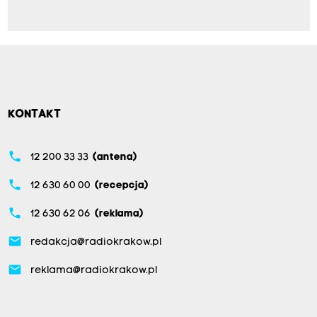
KONTAKT
phone
12 200 33 33
(antena)
phone
12 630 60 00
(recepcja)
phone
12 630 62 06
(reklama)
email
redakcja@radiokrakow.pl
email
reklama@radiokrakow.pl