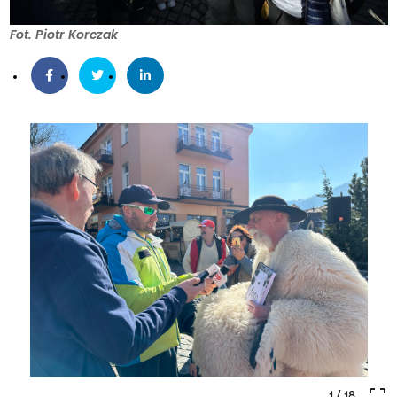
Fot. Piotr Korczak
crop_free
1
/ 18