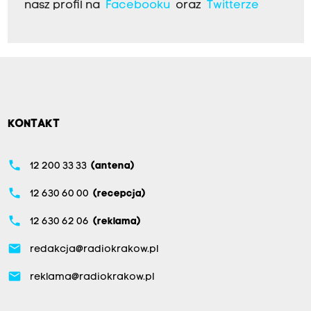
nasz profil na
Facebooku
oraz
Twitterze
KONTAKT
phone
12 200 33 33
(antena)
phone
12 630 60 00
(recepcja)
phone
12 630 62 06
(reklama)
email
redakcja@radiokrakow.pl
email
reklama@radiokrakow.pl