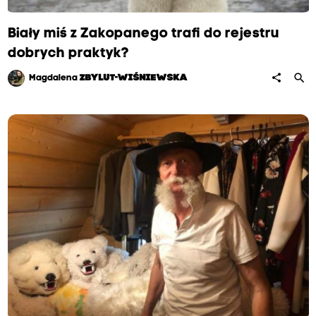
Biały miś z Zakopanego trafi do rejestru
dobrych praktyk?
search
share
Magdalena
ZBYLUT-WIŚNIEWSKA