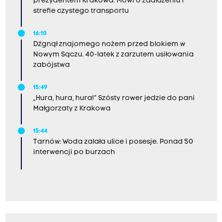
prezydentem Krakowa. Mówi o zadłużeniu i
strefie czystego transportu
16:10
Dźgnął znajomego nożem przed blokiem w
Nowym Sączu. 40-latek z zarzutem usiłowania
zabójstwa
15:49
„Hura, hura, hura!” Szósty rower jedzie do pani
Małgorzaty z Krakowa
15:44
Tarnów: Woda zalała ulice i posesje. Ponad 50
interwencji po burzach