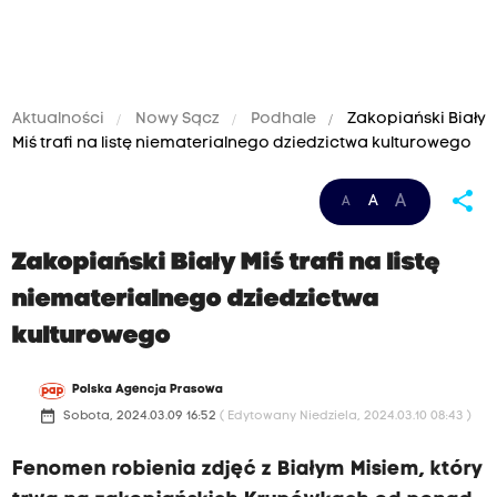
Aktualności
Nowy Sącz
Podhale
Zakopiański Biały
Miś trafi na listę niematerialnego dziedzictwa kulturowego
share
A
A
A
Zakopiański Biały Miś trafi na listę
niematerialnego dziedzictwa
kulturowego
Polska Agencja Prasowa
date_range
Sobota, 2024.03.09 16:52
( Edytowany Niedziela, 2024.03.10 08:43 )
Fenomen robienia zdjęć z Białym Misiem, który