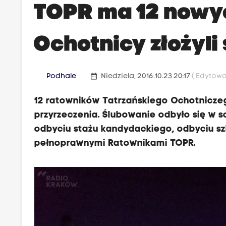
TOPR ma 12 nowy
Ochotnicy złożyli
date_range
Podhale
Niedziela, 2016.10.23 20:17
( Edytowa
12 ratowników Tatrzańskiego Ochotnicze
przyrzeczenia. Ślubowanie odbyło się w s
odbyciu stażu kandydackiego, odbyciu sz
pełnoprawnymi Ratownikami TOPR.