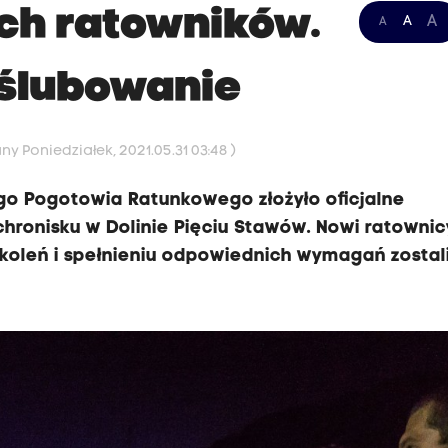
ch ratowników.
A
A
A
 ślubowanie
ny Poniedziałek, 2021.05.31 03:48 )
go Pogotowia Ratunkowego złożyło oficjalne
chronisku w Dolinie Pięciu Stawów. Nowi ratownic
koleń i spełnieniu odpowiednich wymagań zostal