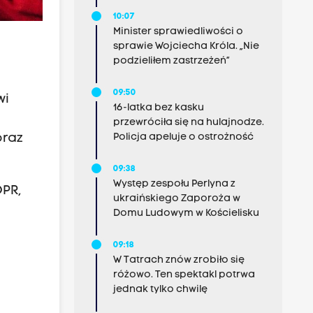
10:07
Minister sprawiedliwości o
sprawie Wojciecha Króla. „Nie
podzieliłem zastrzeżeń”
09:50
wi
16-latka bez kasku
przewróciła się na hulajnodze.
Policja apeluje o ostrożność
oraz
09:38
Występ zespołu Perlyna z
OPR,
ukraińskiego Zaporoża w
Domu Ludowym w Kościelisku
09:18
W Tatrach znów zrobiło się
różowo. Ten spektakl potrwa
jednak tylko chwilę