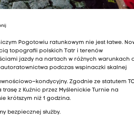
nij
niczym Pogotowiu ratunkowym nie jest łatwe. No
ią topografii polskich Tatr i terenów
ościami jazdy na nartach w różnych warunkach 
i autoratownictwa podczas wspinaczki skalnej
prawnościowo–kondycyjny. Zgodnie ze statutem T
 trasę z Kuźnic przez Myślenickie Turnie na
e krótszym niż 1 godzina.
y bezpiecznej służby.