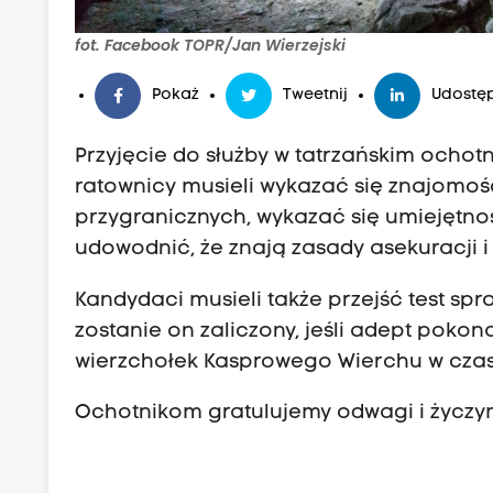
fot. Facebook TOPR/Jan Wierzejski
Pokaż
Tweetnij
Udostęp
Przyjęcie do służby w tatrzańskim ochot
ratownicy musieli wykazać się znajomośc
przygranicznych, wykazać się umiejętn
udowodnić, że znają zasady asekuracji 
Kandydaci musieli także przejść test s
zostanie on zaliczony, jeśli adept pokona
wierzchołek Kasprowego Wierchu w czasi
Ochotnikom gratulujemy odwagi i życzym