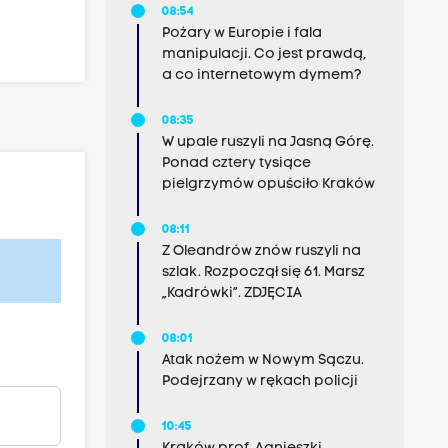
08:54
Pożary w Europie i fala
manipulacji. Co jest prawdą,
a co internetowym dymem?
08:35
W upale ruszyli na Jasną Górę.
Ponad cztery tysiące
pielgrzymów opuściło Kraków
08:11
Z Oleandrów znów ruszyli na
szlak. Rozpoczął się 61. Marsz
„Kadrówki”. ZDJĘCIA
08:01
Atak nożem w Nowym Sączu.
Podejrzany w rękach policji
10:45