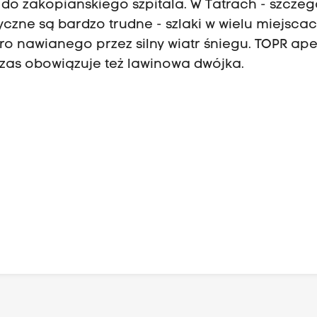
do zakopiańskiego szpitala. W Tatrach - szczeg
tyczne są bardzo trudne - szlaki w wielu miejsca
poro nawianego przez silny wiatr śniegu. TOPR ape
czas obowiązuje też lawinowa dwójka.