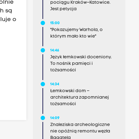
ólnie
pociągu Kraków–Katowice.
Jest petycja
ch są
luje o
15:00
"Pokazujemy Warhola, o
którym mało kto wie"
14:46
Język łemkowski doceniony.
To nośnik pamięci i
tożsamości
14:34
Łemkowski dom –
architektura zapomnianej
tożsamości
14:09
Znaleziska archeologiczne
nie opóźnią remontu węzła
Bagatela