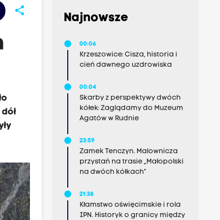
share
Najnowsze
h
00:06
Krzeszowice: Cisza, historia i
cień dawnego uzdrowiska
00:04
ło
Skarby z perspektywy dwóch
kółek: Zaglądamy do Muzeum
 dół
Agatów w Rudnie
yły
23:59
Zamek Tenczyn. Malownicza
przystań na trasie „Małopolski
na dwóch kółkach”
21:38
Kłamstwo oświęcimskie i rola
IPN. Historyk o granicy między