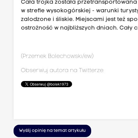
Cała trójka została przetransportowana 
w strefie wysokogórskiej - warunki turys
zalodzone i śliskie. Miejscami jest też s
ostrożność w najbliższych dniach. Cały 
(Przemek Bolechowski/ew)
Obserwuj autora na Twitterze:
Wyślij opinię na temat artykułu