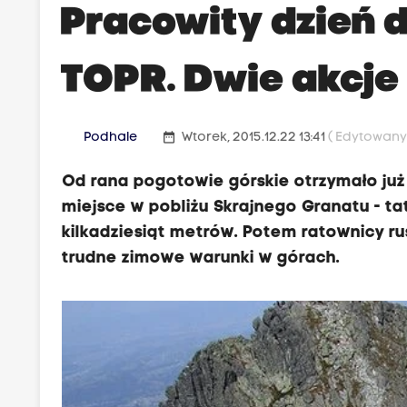
Pracowity dzień 
TOPR. Dwie akcje
date_range
Podhale
Wtorek, 2015.12.22 13:41
( Edytowany 
Od rana pogotowie górskie otrzymało ju
miejsce w pobliżu Skrajnego Granatu - tat
kilkadziesiąt metrów. Potem ratownicy ru
trudne zimowe warunki w górach.