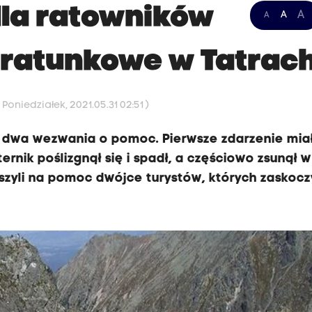
dla ratowników
A
A
A
 ratunkowe w Tatrac
Poniedziałek, 2021.05.31 02:51 )
ż dwa wezwania o pomoc. Pierwsze zdarzenie mia
ernik poślizgnął się i spadł, a częściowo zsunął w
szyli na pomoc dwójce turystów, których zaskocz