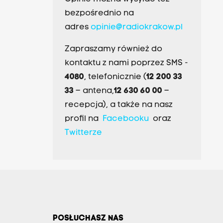
bezpośrednio na
adres
opinie@radiokrakow.pl
Zapraszamy również do
kontaktu z nami poprzez SMS -
4080
, telefonicznie (
12 200 33
33
– antena,
12 630 60 00
–
recepcja), a także na nasz
profil na
Facebooku
oraz
Twitterze
POSŁUCHASZ NAS