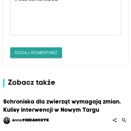
DODAJ KOMENTARZ
Zobacz także
Schroniska dla zwierząt wymagają zmian.
Kulisy interwencji w Nowym Targu
search
share
Anna
PIEKARCZYK