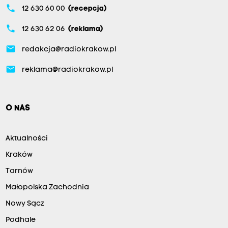
phone
12 630 60 00
(recepcja)
phone
12 630 62 06
(reklama)
email
redakcja@radiokrakow.pl
email
reklama@radiokrakow.pl
O NAS
Aktualności
Kraków
Tarnów
Małopolska Zachodnia
Nowy Sącz
Podhale