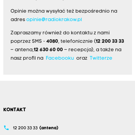
Opinie można wysyłać też bezpośrednio na
adres
opinie@radiokrakow.pl
Zapraszamy również do kontaktu z nami
poprzez SMS -
4080
, telefonicznie (
12 200 33 33
– antena,
12 630 60 00
– recepcja), a także na
nasz profil na
Facebooku
oraz
Twitterze
KONTAKT
phone
12 200 33 33
(antena)