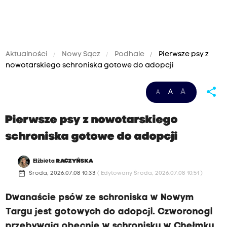
Aktualności
Nowy Sącz
Podhale
Pierwsze psy z
nowotarskiego schroniska gotowe do adopcji
share
A
A
A
Pierwsze psy z nowotarskiego
schroniska gotowe do adopcji
Elżbieta
RACZYŃSKA
date_range
Środa, 2026.07.08 10:33
( Edytowany Środa, 2026.07.08 10:51 )
Dwanaście psów ze schroniska w Nowym
Targu jest gotowych do adopcji. Czworonogi
przebywają obecnie w schronisku w Chełmku