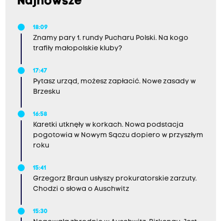
Najnowsze
18:09
Znamy pary 1. rundy Pucharu Polski. Na kogo
trafiły małopolskie kluby?
17:47
Pytasz urząd, możesz zapłacić. Nowe zasady w
Brzesku
16:58
Karetki utknęły w korkach. Nowa podstacja
pogotowia w Nowym Sączu dopiero w przyszłym
roku
15:41
Grzegorz Braun usłyszy prokuratorskie zarzuty.
Chodzi o słowa o Auschwitz
15:30