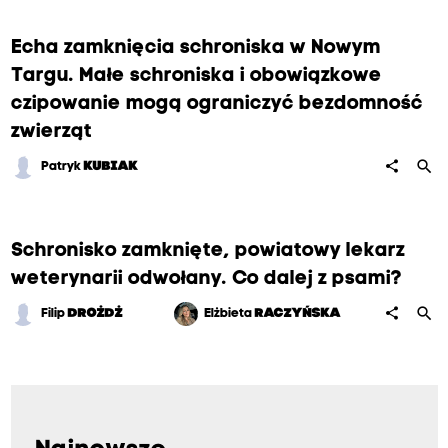
Echa zamknięcia schroniska w Nowym
Targu. Małe schroniska i obowiązkowe
czipowanie mogą ograniczyć bezdomność
zwierząt
search
share
Patryk
KUBIAK
Schronisko zamknięte, powiatowy lekarz
weterynarii odwołany. Co dalej z psami?
search
share
Filip
DROŻDŻ
Elżbieta
RACZYŃSKA