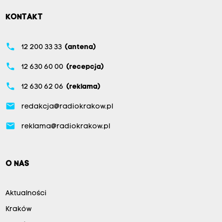
KONTAKT
phone
12 200 33 33
(antena)
phone
12 630 60 00
(recepcja)
phone
12 630 62 06
(reklama)
email
redakcja@radiokrakow.pl
email
reklama@radiokrakow.pl
O NAS
Aktualności
Kraków