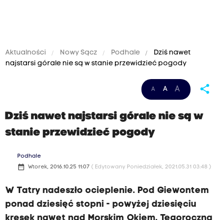
Aktualności
Nowy Sącz
Podhale
Dziś nawet
najstarsi górale nie są w stanie przewidzieć pogody
share
A
A
A
Dziś nawet najstarsi górale nie są w
stanie przewidzieć pogody
Podhale
date_range
Wtorek, 2016.10.25 11:07
( Edytowany Poniedziałek, 2021.05.31 03:48 )
W Tatry nadeszło ocieplenie. Pod Giewontem
ponad dziesięć stopni - powyżej dziesięciu
kresek nawet nad Morskim Okiem. Tegoroczna