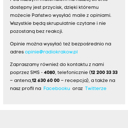
dostępny jest przycisk, dzięki któremu
możecie Państwo wysyłać maile z opiniami.
Wszystkie będą skrupulatnie czytane i nie
pozostaną bez reakcji.
Opinie można wysyłać też bezpośrednio na
adres
opinie@radiokrakow.pl
Zapraszamy również do kontaktu z nami
poprzez SMS -
4080
, telefonicznie (
12 200 33 33
– antena,
12 630 60 00
– recepcja), a także na
nasz profil na
Facebooku
oraz
Twitterze