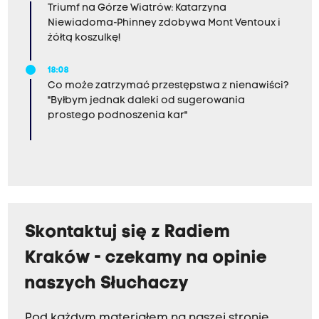
Triumf na Górze Wiatrów: Katarzyna
Niewiadoma-Phinney zdobywa Mont Ventoux i
żółtą koszulkę!
18:08
Co może zatrzymać przestępstwa z nienawiści?
"Byłbym jednak daleki od sugerowania
prostego podnoszenia kar"
Skontaktuj się z Radiem
Kraków - czekamy na opinie
naszych Słuchaczy
Pod każdym materiałem na naszej stronie