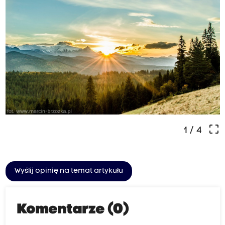
crop_free
1
/ 4
Wyślij opinię na temat artykułu
Komentarze (0)