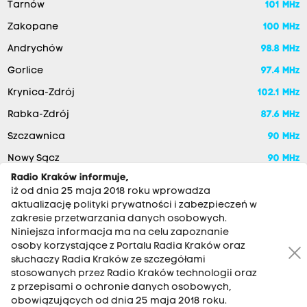
Tarnów
101 MHz
Zakopane
100 MHz
Andrychów
98.8 MHz
Gorlice
97.4 MHz
Krynica-Zdrój
102.1 MHz
Rabka-Zdrój
87.6 MHz
Szczawnica
90 MHz
Nowy Sącz
90 MHz
Radio Kraków informuje,
iż od dnia 25 maja 2018 roku wprowadza
aktualizację polityki prywatności i zabezpieczeń w
zakresie przetwarzania danych osobowych.
Niniejsza informacja ma na celu zapoznanie
osoby korzystające z Portalu Radia Kraków oraz
słuchaczy Radia Kraków ze szczegółami
stosowanych przez Radio Kraków technologii oraz
RADIO KRAKÓW SA. Aleja Juliusza Słowackiego 22, 30-007
z przepisami o ochronie danych osobowych,
Kraków
obowiązujących od dnia 25 maja 2018 roku.