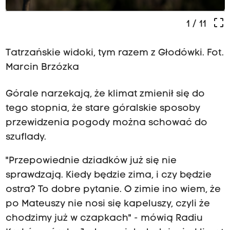
crop_free
1
/ 11
Tatrzańskie widoki, tym razem z Głodówki. Fot.
Marcin Brzózka
Górale narzekają, że klimat zmienił się do
tego stopnia, że stare góralskie sposoby
przewidzenia pogody można schować do
szuflady.
"Przepowiednie dziadków już się nie
sprawdzają. Kiedy będzie zima, i czy będzie
ostra? To dobre pytanie. O zimie ino wiem, że
po Mateuszy nie nosi się kapeluszy, czyli że
chodzimy już w czapkach" - mówią Radiu