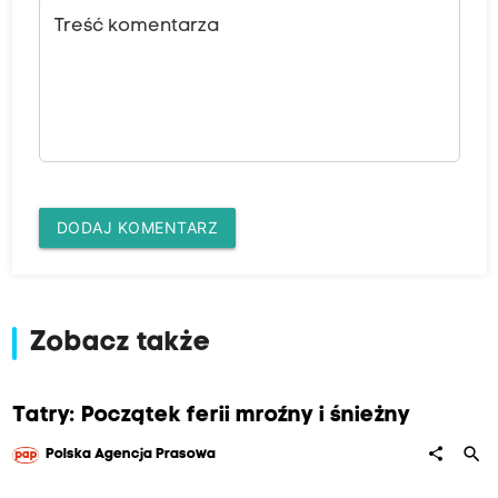
Treść komentarza
DODAJ KOMENTARZ
Zobacz także
Tatry: Początek ferii mroźny i śnieżny
search
share
Polska Agencja Prasowa