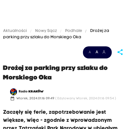
Aktualności
Nowy Sącz
Podhale
Drożej za
parking przy szlaku do Morskiego Oka
share
A
A
A
Drożej za parking przy szlaku do
Morskiego Oka
Radio
KRAKÓW
date_range
Wtorek, 2024.01.16 09:49
( Edytowany Wtorek, 2024.01.16 09:54 )
Zaczęły się ferie, zapotrzebowanie jest
większe, więc - zgodnie z wprowadzonym
przez Tatrzański Park Narodowy w ubiegłym