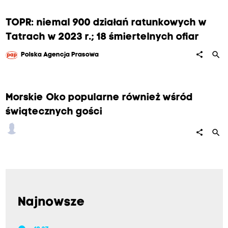
TOPR: niemal 900 działań ratunkowych w
Tatrach w 2023 r.; 18 śmiertelnych ofiar
search
share
Polska Agencja Prasowa
Morskie Oko popularne również wśród
świątecznych gości
search
share
Najnowsze