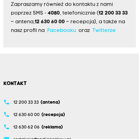
Zapraszamy również do kontaktu z nami
poprzez SMS -
4080
, telefonicznie (
12 200 33 33
– antena,
12 630 60 00
– recepcja), a także na
nasz profil na
Facebooku
oraz
Twitterze
KONTAKT
phone
12 200 33 33
(antena)
phone
12 630 60 00
(recepcja)
phone
12 630 62 06
(reklama)