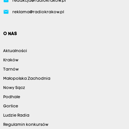
email
redakcja@radiokrakow.pl
email
reklama@radiokrakow.pl
O NAS
Aktualności
Kraków
Tarnów
Małopolska Zachodnia
Nowy Sącz
Podhale
Gorlice
Ludzie Radia
Regulamin konkursów