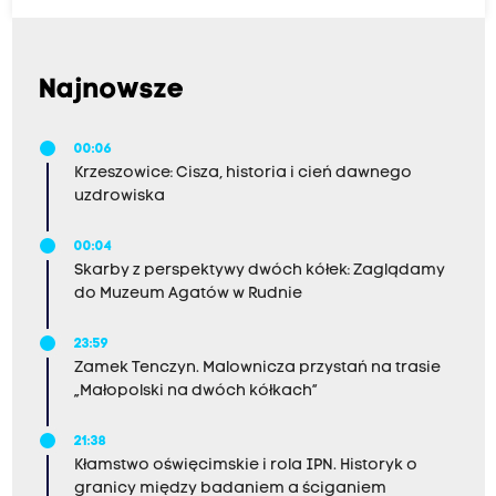
Najnowsze
00:06
Krzeszowice: Cisza, historia i cień dawnego
uzdrowiska
00:04
Skarby z perspektywy dwóch kółek: Zaglądamy
do Muzeum Agatów w Rudnie
23:59
Zamek Tenczyn. Malownicza przystań na trasie
„Małopolski na dwóch kółkach”
21:38
Kłamstwo oświęcimskie i rola IPN. Historyk o
granicy między badaniem a ściganiem