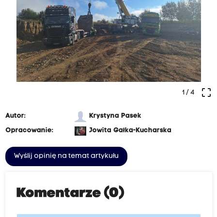
crop_free
1
/ 4
Autor:
Krystyna Pasek
Opracowanie:
Jowita Gałka-Kucharska
Wyślij opinię na temat artykułu
Komentarze (0)