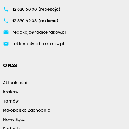
phone
12 630 60 00
(recepcja)
phone
12 630 62 06
(reklama)
email
redakcja@radiokrakow.pl
email
reklama@radiokrakow.pl
O NAS
Aktualności
Kraków
Tarnów
Małopolska Zachodnia
Nowy Sącz