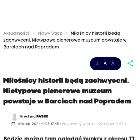
Aktualności
Nowy Sącz
Miłośnicy historii będą
zachwyceni. Nietypowe plenerowe muzeum powstaje w
Barciach nad Popradem
share
A
A
A
Miłośnicy historii będą zachwyceni.
Nietypowe plenerowe muzeum
powstaje w Barciach nad Popradem
Krystyna
PASEK
date_range
Wtorek, 2024.10.08 17:45
( Edytowany Wtorek, 2024.10.08 17:59 )
Będzie można tam oglądać bunkry z okresu II