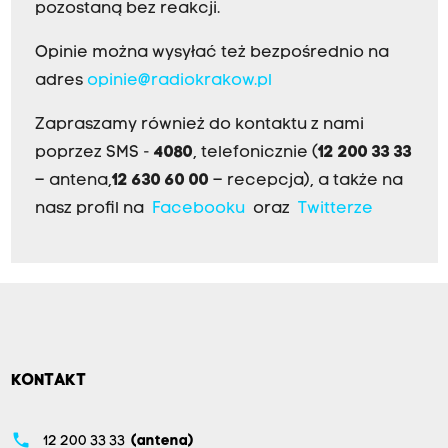
pozostaną bez reakcji.
Opinie można wysyłać też bezpośrednio na
adres
opinie@radiokrakow.pl
Zapraszamy również do kontaktu z nami
poprzez SMS -
4080
, telefonicznie (
12 200 33 33
– antena,
12 630 60 00
– recepcja), a także na
nasz profil na
Facebooku
oraz
Twitterze
KONTAKT
phone
12 200 33 33
(antena)