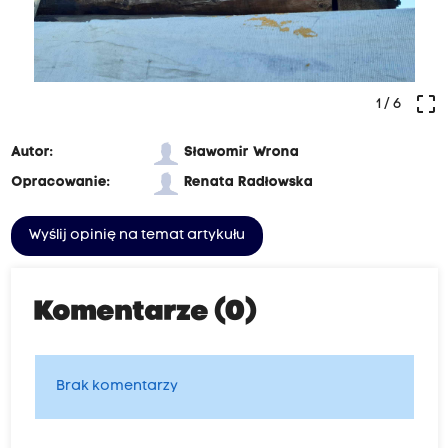
crop_free
1
/ 6
Autor:
Sławomir Wrona
Opracowanie:
Renata Radłowska
Wyślij opinię na temat artykułu
Komentarze (0)
Brak komentarzy