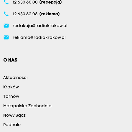
phone
12 630 60 00
(recepcja)
phone
12 630 62 06
(reklama)
email
redakcja@radiokrakow.pl
email
reklama@radiokrakow.pl
O NAS
Aktualności
Kraków
Tarnów
Małopolska Zachodnia
Nowy Sącz
Podhale