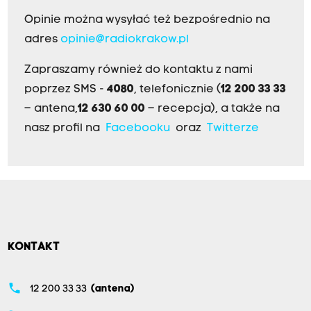
Opinie można wysyłać też bezpośrednio na
adres
opinie@radiokrakow.pl
Zapraszamy również do kontaktu z nami
poprzez SMS -
4080
, telefonicznie (
12 200 33 33
– antena,
12 630 60 00
– recepcja), a także na
nasz profil na
Facebooku
oraz
Twitterze
KONTAKT
phone
12 200 33 33
(antena)