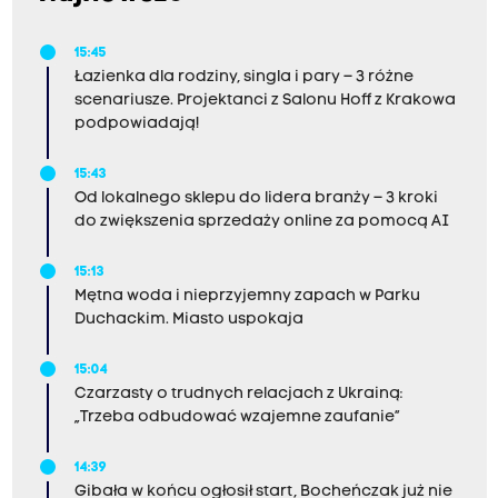
15:45
Łazienka dla rodziny, singla i pary – 3 różne
scenariusze. Projektanci z Salonu Hoff z Krakowa
podpowiadają!
15:43
Od lokalnego sklepu do lidera branży – 3 kroki
do zwiększenia sprzedaży online za pomocą AI
15:13
Mętna woda i nieprzyjemny zapach w Parku
Duchackim. Miasto uspokaja
15:04
Czarzasty o trudnych relacjach z Ukrainą:
„Trzeba odbudować wzajemne zaufanie”
14:39
Gibała w końcu ogłosił start, Bocheńczak już nie