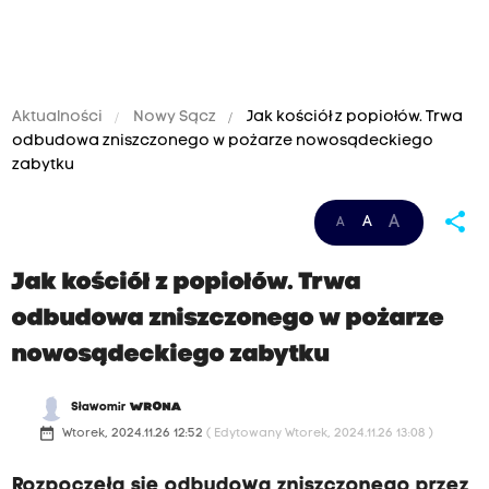
Aktualności
Nowy Sącz
Jak kościół z popiołów. Trwa
odbudowa zniszczonego w pożarze nowosądeckiego
zabytku
share
A
A
A
Jak kościół z popiołów. Trwa
odbudowa zniszczonego w pożarze
nowosądeckiego zabytku
Sławomir
WRONA
date_range
Wtorek, 2024.11.26 12:52
( Edytowany Wtorek, 2024.11.26 13:08 )
Rozpoczęła się odbudowa zniszczonego przez