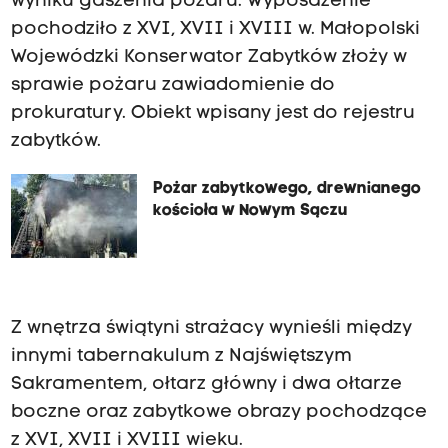
wyniku gaszenia pożaru. Wyposażenie
pochodziło z XVI, XVII i XVIII w. Małopolski
Wojewódzki Konserwator Zabytków złoży w
sprawie pożaru zawiadomienie do
prokuratury. Obiekt wpisany jest do rejestru
zabytków.
Pożar zabytkowego, drewnianego
kościoła w Nowym Sączu
Z wnętrza świątyni strażacy wynieśli między
innymi tabernakulum z Najświętszym
Sakramentem, ołtarz główny i dwa ołtarze
boczne oraz zabytkowe obrazy pochodzące
z XVI, XVII i XVIII wieku.