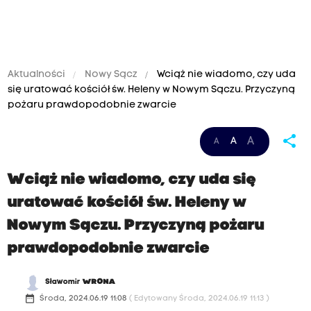
Aktualności
Nowy Sącz
Wciąż nie wiadomo, czy uda
się uratować kościół św. Heleny w Nowym Sączu. Przyczyną
pożaru prawdopodobnie zwarcie
share
A
A
A
Wciąż nie wiadomo, czy uda się
uratować kościół św. Heleny w
Nowym Sączu. Przyczyną pożaru
prawdopodobnie zwarcie
Sławomir
WRONA
date_range
Środa, 2024.06.19 11:08
( Edytowany Środa, 2024.06.19 11:13 )