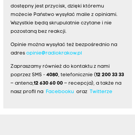
dostępny jest przycisk, dzięki któremu
możecie Państwo wysyłać maile z opiniami.
Wszystkie będą skrupulatnie czytane i nie
pozostaną bez reakcji.
Opinie można wysyłać też bezpośrednio na
adres
opinie@radiokrakow.pl
Zapraszamy również do kontaktu z nami
poprzez SMS -
4080
, telefonicznie (
12 200 33 33
– antena,
12 630 60 00
– recepcja), a także na
nasz profil na
Facebooku
oraz
Twitterze