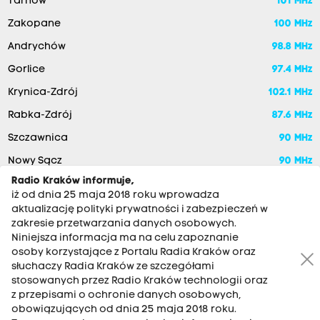
Tarnów
101 MHz
Zakopane
100 MHz
Andrychów
98.8 MHz
Gorlice
97.4 MHz
Krynica-Zdrój
102.1 MHz
Rabka-Zdrój
87.6 MHz
Szczawnica
90 MHz
Nowy Sącz
90 MHz
Radio Kraków informuje,
iż od dnia 25 maja 2018 roku wprowadza
aktualizację polityki prywatności i zabezpieczeń w
zakresie przetwarzania danych osobowych.
Niniejsza informacja ma na celu zapoznanie
osoby korzystające z Portalu Radia Kraków oraz
słuchaczy Radia Kraków ze szczegółami
stosowanych przez Radio Kraków technologii oraz
RADIO KRAKÓW SA. Aleja Juliusza Słowackiego 22, 30-007
z przepisami o ochronie danych osobowych,
Kraków
obowiązujących od dnia 25 maja 2018 roku.