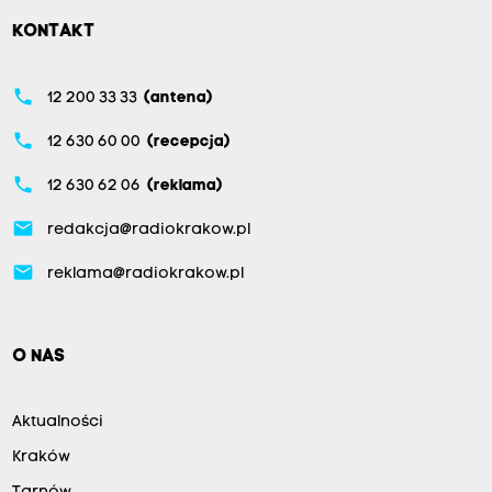
KONTAKT
phone
12 200 33 33
(antena)
phone
12 630 60 00
(recepcja)
phone
12 630 62 06
(reklama)
email
redakcja@radiokrakow.pl
email
reklama@radiokrakow.pl
O NAS
Aktualności
Kraków